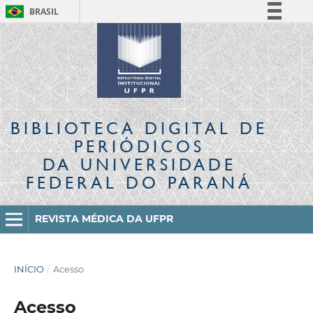
BRASIL
Simplifique!
Comunica BR
Participe
Acesso à informação
Legislação
BIBLIOTECA DIGITAL
DE
Canais
PERIÓDICOS
DA UNIVERSIDADE
FEDERAL DO PARANÁ
REVISTA MÉDICA DA UFPR
INÍCIO
/
Acesso
Acesso