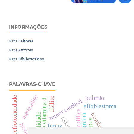
INFORMAÇÕES
Para Leitores
Para Autores
Para Bibliotecários
PALAVRAS-CHAVE
metanálise
pulmão
nefrotoxicidade
diálise
deficiência de vitamina d
tumor cerebral
glioblastoma
trombolise
mortalidade
tadalafila
lúpus
lupus