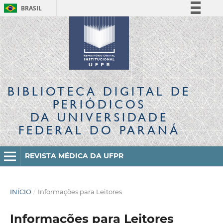
BRASIL
Simplifique!
Comunica BR
Participe
Acesso à informação
Legislação
BIBLIOTECA DIGITAL
DE
Canais
PERIÓDICOS
DA UNIVERSIDADE
FEDERAL DO PARANÁ
REVISTA MÉDICA DA UFPR
INÍCIO
/
Informações para Leitores
Informações para Leitores