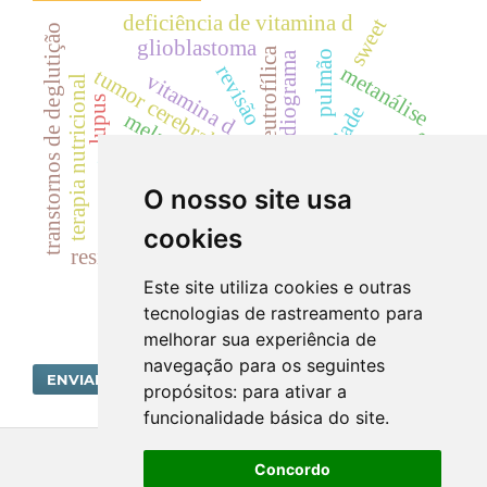
deficiência de vitamina d
sweet
transtornos de deglutição
glioblastoma
dermatose neutrofílica
pulmão
eletrocardiograma
revisão
metanálise
tumor cerebral
vitamina d
terapia nutricional
lupus
mortalidade
melanoma.
cistite
trombose
trombolise
hipercalemia
O nosso site usa
tadalafila
lúpus
diálise
cookies
diagnóstico
resina de troca
Este site utiliza cookies e outras
tecnologias de rastreamento para
melhorar sua experiência de
navegação para os seguintes
ENVIAR SUBMISSÃO
propósitos:
para ativar a
funcionalidade básica do site
.
Concordo