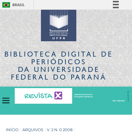
BRASIL
Simplifique!
Comunica BR
Participe
Acesso à informação
Legislação
BIBLIOTECA DIGITAL
DE
Canais
PERIÓDICOS
DA UNIVERSIDADE
FEDERAL DO PARANÁ
INÍCIO
/
ARQUIVOS
/
V. 2 N. 0.2008
/