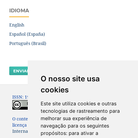
IDIOMA
English
Español (España)
Português (Brasil)
ENVIAR SUBMISSÃO
O nosso site usa
cookies
ISSN: 1980-0614
Este site utiliza cookies e outras
tecnologias de rastreamento para
melhorar sua experiência de
O conteúdo dessa Revista está publicado sob a
licença
Creative Commons Attribution 4.0
navegação para os seguintes
International License
propósitos:
para ativar a