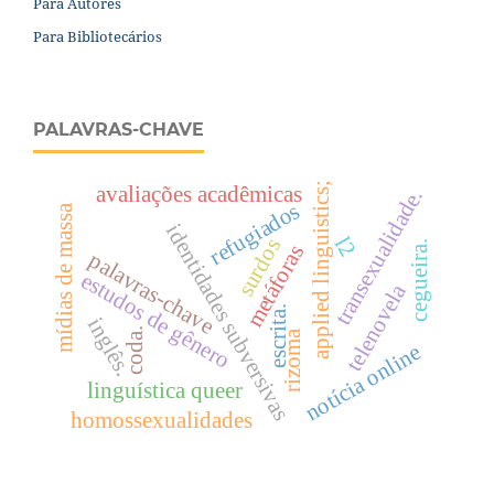
Para Autores
Para Bibliotecários
PALAVRAS-CHAVE
applied linguistics;
avaliações acadêmicas
transexualidade.
refugiados
mídias de massa
identidades subversivas
l2
surdos
cegueira.
metáforas
palavras-chave
estudos de gênero
telenovela
escrita.
inglês.
coda.
rizoma
notícia online
linguística queer
homossexualidades