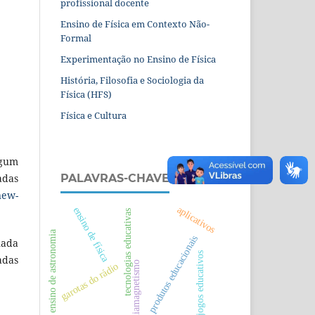
profissional docente
Ensino de Física em Contexto Não-
Formal
Experimentação no Ensino de Física
História, Filosofia e Sociologia da
Física (HFS)
Física e Cultura
lgum
adas
PALAVRAS-CHAVE
new-
aplicativos
ensino de física
tecnologias educativas
ensino de astronomia
produtos educacionais
nada
jogos educativos
adas
diamagnetismo
garotas do rádio