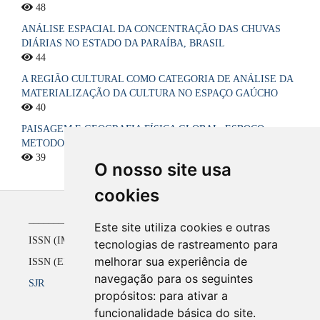
48
ANÁLISE ESPACIAL DA CONCENTRAÇÃO DAS CHUVAS
DIÁRIAS NO ESTADO DA PARAÍBA, BRASIL
44
A REGIÃO CULTURAL COMO CATEGORIA DE ANÁLISE DA
MATERIALIZAÇÃO DA CULTURA NO ESPAÇO GAÚCHO
40
PAISAGEM E GEOGRAFIA FÍSICA GLOBAL. ESBOÇO
METODOLÓGICO
39
O nosso site usa
cookies
_____________________________________________
Este site utiliza cookies e outras
ISSN (IMPRESSO) 1516-4136 até 2008
tecnologias de rastreamento para
melhorar sua experiência de
ISSN (ELETRÔNICO) 2177-2738 a partir de 2009
navegação para os seguintes
SJR
propósitos:
para ativar a
funcionalidade básica do site
.