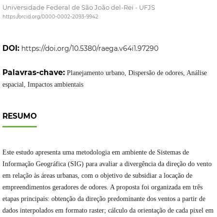
Universidade Federal de São João del-Rei - UFJS
https://orcid.org/0000-0002-2093-9942
DOI:
https://doi.org/10.5380/raega.v64i1.97290
Palavras-chave:
Planejamento urbano, Dispersão de odores, Análise
espacial, Impactos ambientais
RESUMO
Este estudo apresenta uma metodologia em ambiente de Sistemas de
Informação Geográfica (SIG) para avaliar a divergência da direção do vento
em relação às áreas urbanas, com o objetivo de subsidiar a locação de
empreendimentos geradores de odores. A proposta foi organizada em três
etapas principais: obtenção da direção predominante dos ventos a partir de
dados interpolados em formato raster; cálculo da orientação de cada pixel em