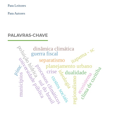
Para Leitores
Para Autores
PALAVRAS-CHAVE
poluição hídrica
dinâmica climática
itapema - sc
guerra fiscal
universidade pública
separatismo
planejamento urbano
processos climáticos
pimc
clima de curitiba
crise
ideologia
dualidade
ecosistema
municípios
custos sociais
regionalismo
sul do brasil