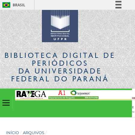
BRASIL
Simplifique!
Comunica BR
Participe
Acesso à informação
Legislação
BIBLIOTECA DIGITAL
DE
Canais
PERIÓDICOS
DA UNIVERSIDADE
FEDERAL DO PARANÁ
INÍCIO
/
ARQUIVOS
/