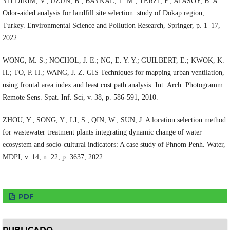
YILDIRIM, V.; UZUN, B.; BAYKAL, T. M.; TERZI, F.; ATASOY, B. A.
Odor-aided analysis for landfill site selection: study of Dokap region,
Turkey. Environmental Science and Pollution Research, Springer, p. 1–17,
2022.
WONG, M. S.; NOCHOL, J. E.; NG, E. Y. Y.; GUILBERT, E.; KWOK, K.
H.; TO, P. H.; WANG, J. Z. GIS Techniques for mapping urban ventilation,
using frontal area index and least cost path analysis. Int. Arch. Photogramm.
Remote Sens. Spat. Inf. Sci, v. 38, p. 586-591, 2010.
ZHOU, Y.; SONG, Y.; LI, S.; QIN, W.; SUN, J. A location selection method
for wastewater treatment plants integrating dynamic change of water
ecosystem and socio-cultural indicators: A case study of Phnom Penh. Water,
MDPI, v. 14, n. 22, p. 3637, 2022.
PDF