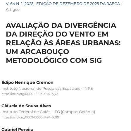
V. 64 N. 1 (2025): EDIÇÃO DE DEZEMBRO DE 2025 DA RAEGA
/
Artigos
AVALIAÇÃO DA DIVERGÊNCIA
DA DIREÇÃO DO VENTO EM
RELAÇÃO ÀS ÁREAS URBANAS:
UM ARCABOUÇO
METODOLÓGICO COM SIG
Édipo Henrique Cremon
Instituto Nacional de Pesquisas Espaciais - INPE
https://orcid.org/0000-0003-3174-7273
Gláucia de Sousa Alves
Instituto Federal de Goiás - IFG (Campus Goiânia)
https://orcid.org/0009-0000-1494-6890
Gabriel Pereira