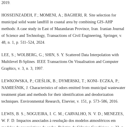
2019.
HOSSEINZADEH, F.; MOMENI, A.; BAGHERI, R. Site selection for
municipal solid waste landfill in coastal area by combining GIS-AHP
methods: A case study in East of Mazandaran Province, Iran. Iranian Journal
of Science and Technology, Transactions of Civil Engineering, Springer, v.
48, n. 1, p. 511–524, 2024.
LEE, S.; WOLBERG, G.; SHIN, S. Y. Scattered Data Interpolation with
Multilevel B-Splines. IEEE Transactions On Visualisation and Computer
Graphics, v. 3, n. 3, 1997.
LEWKOWSKA, P.; CIEŚLIK, B.; DYMERSKI, T.; KONI- ECZKA, P.;
NAMIEŚNIK, J. Characteristics of odors emitted from municipal wastewater
treatment plant and methods for their identification and deodorization
techniques. Environmental Research, Elsevier, v. 151, p. 573–586, 2016.
LEWIS, B. S.; NOGUEIRA, I. C. M.; CARVALHO, N. V. D.; MENEZES,
W. F. D. Impactos associados à resolução dos modelos atmosféricos em