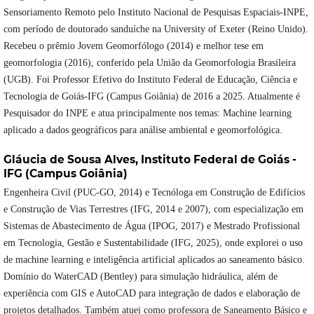
Sensoriamento Remoto pelo Instituto Nacional de Pesquisas Espaciais-INPE,
com período de doutorado sanduíche na University of Exeter (Reino Unido).
Recebeu o prêmio Jovem Geomorfólogo (2014) e melhor tese em
geomorfologia (2016), conferido pela União da Geomorfologia Brasileira
(UGB). Foi Professor Efetivo do Instituto Federal de Educação, Ciência e
Tecnologia de Goiás-IFG (Campus Goiânia) de 2016 a 2025. Atualmente é
Pesquisador do INPE e atua principalmente nos temas: Machine learning
aplicado a dados geográficos para análise ambiental e geomorfológica.
Gláucia de Sousa Alves,
Instituto Federal de Goiás -
IFG (Campus Goiânia)
Engenheira Civil (PUC-GO, 2014) e Tecnóloga em Construção de Edifícios
e Construção de Vias Terrestres (IFG, 2014 e 2007), com especialização em
Sistemas de Abastecimento de Água (IPOG, 2017) e Mestrado Profissional
em Tecnologia, Gestão e Sustentabilidade (IFG, 2025), onde explorei o uso
de machine learning e inteligência artificial aplicados ao saneamento básico.
Domínio do WaterCAD (Bentley) para simulação hidráulica, além de
experiência com GIS e AutoCAD para integração de dados e elaboração de
projetos detalhados. Também atuei como professora de Saneamento Básico e