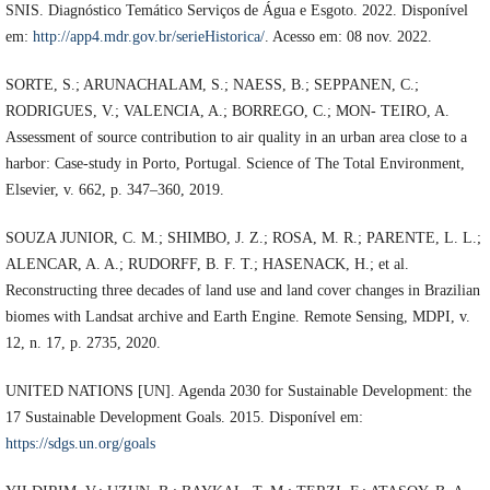
SNIS. Diagnóstico Temático Serviços de Água e Esgoto. 2022. Disponível
em:
http://app4.mdr.gov.br/serieHistorica/
. Acesso em: 08 nov. 2022.
SORTE, S.; ARUNACHALAM, S.; NAESS, B.; SEPPANEN, C.;
RODRIGUES, V.; VALENCIA, A.; BORREGO, C.; MON- TEIRO, A.
Assessment of source contribution to air quality in an urban area close to a
harbor: Case-study in Porto, Portugal. Science of The Total Environment,
Elsevier, v. 662, p. 347–360, 2019.
SOUZA JUNIOR, C. M.; SHIMBO, J. Z.; ROSA, M. R.; PARENTE, L. L.;
ALENCAR, A. A.; RUDORFF, B. F. T.; HASENACK, H.; et al.
Reconstructing three decades of land use and land cover changes in Brazilian
biomes with Landsat archive and Earth Engine. Remote Sensing, MDPI, v.
12, n. 17, p. 2735, 2020.
UNITED NATIONS [UN]. Agenda 2030 for Sustainable Development: the
17 Sustainable Development Goals. 2015. Disponível em:
https://sdgs.un.org/goals