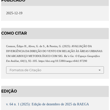
PUBLICADO
2025-12-19
COMO CITAR
Cremon, Édipo H., Alves, G. de S., & Pereira, G. (2025). AVALIAÇÃO DA
DIVERGÊNCIA DA DIREÇÃO DO VENTO EM RELAÇÃO ÀS ÁREAS URBANAS:
UM ARCABOUÇO METODOLÓGICO COM SIG.
Ra’e Ga: O Espaço Geográfico
Em Análise
,
64
(1), 92–105. https://doi.org/10.5380/raega.v64i1.97290
Fomatos de Citação
EDIÇÃO
v. 64 n. 1 (2025): Edição de dezembro de 2025 da RAEGA