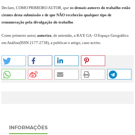
Declaro
,
COMO PRIMEIRO AUTOR
,
que
os
demais
autores do trabalho estão
cientes de
sta
submiss
ão e
de
que
NÃO
receberão qualquer tipo de
remuneração pela divulgação do trabalho
.
C
omo primeiro autor
,
a
utorizo
,
de antemão,
a RA’E GA -
O Espaço Geográfico
em Análise
(
ISSN 2177-2738
)
,
a publicar o artigo, caso aceito.
INFORMAÇÕES