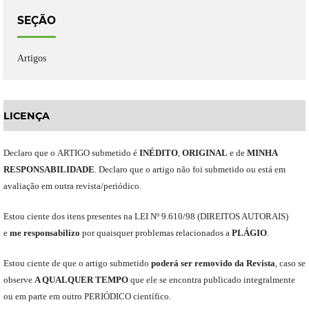
SEÇÃO
Artigos
LICENÇA
Declaro
que o
ARTIGO
submetido
é
INÉDITO
,
ORIGINAL
e
de
MINHA
RESPONSABILIDADE
.
Declaro que o artigo não foi submetido ou está em
avaliação em outra revista/periódico.
Est
ou
ciente dos itens presentes na LEI Nº 9.610
/
98 (DIREITOS AUTORAIS)
e
me
responsabili
z
o
por quaisquer problemas relacionados a
PLÁGIO
.
E
stou
ciente de que o artigo submetido
poderá ser removido da Revista
,
caso se
observe
A QUALQUER TEMPO
que
ele
se encontra publicado integralmente
ou em parte em outro
PERIÓDICO
científico.