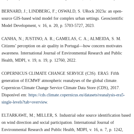
BERNARD, J.; LINDBERG, F.; OSWALD, S. URock 2023a: an open-
source GIS-based wind model for complex urban settings. Geoscientific
Model Development, v. 16, n. 20, p. 5703-5727, 2023.
CANHA, N.; JUSTINO, A. R.; GAMELAS, C. A.; ALMEIDA, S. M.
Citizens’ perception on air quality in Portugal—how concern motivates
awareness. International Journal of Environmental Research and Public
Health, MDPI, v. 19, n. 19, p. 12760, 2022.
COPERNICUS CLIMATE CHANGE SERVICE (C3S). ERA5: Fifth
generation of ECMWF atmospheric reanalyses of the global climate.
Copernicus Climate Change Service Climate Data Store (CDS), 2017.
Disponível em:
https://cds.climate.copernicus.eu/datasets/reanalysis-era5-
single-levels?tab=overview
.
ELTARKAWE, M.; MILLER, S. Industrial odor source identification based
on wind direction and social participation. International Journal of
Environmental Research and Public Health, MDPI, v. 16, n. 7, p. 1242,