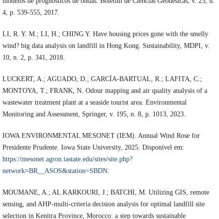
modelos de prognósticos de ondas. Boletim de Ciências Geodésicas, v. 23, n.
4, p. 539-555, 2017.
LI, R. Y. M.; LI, H.; CHING Y. Have housing prices gone with the smelly
wind? big data analysis on landfill in Hong Kong. Sustainability, MDPI, v.
10, n. 2, p. 341, 2018.
LUCKERT, A.; AGUADO, D.; GARCÍA-BARTUAL, R.; LAFITA, C.;
MONTOYA, T.; FRANK, N. Odour mapping and air quality analysis of a
wastewater treatment plant at a seaside tourist area. Environmental
Monitoring and Assessment, Springer, v. 195, n. 8, p. 1013, 2023.
IOWA ENVIRONMENTAL MESONET (IEM). Annual Wind Rose for
Presidente Prudente. Iowa State University, 2025. Disponível em:
https://mesonet.agron.iastate.edu/sites/site.php?
network=BR__ASOS&station=SBDN
.
MOUMANE, A.; AL KARKOURI, J.; BATCHI, M. Utilizing GIS, remote
sensing, and AHP-multi-criteria decision analysis for optimal landfill site
selection in Kenitra Province, Morocco: a step towards sustainable