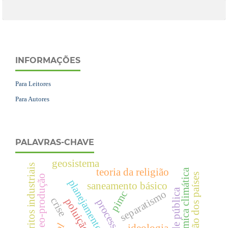
INFORMAÇÕES
Para Leitores
Para Autores
PALAVRAS-CHAVE
geosistema
distritos industriais
teoria da religião
dinâmica climática
participação dos países
vídeo-produção
planejamento urbano
saneamento básico
separatismo
pimc
crise