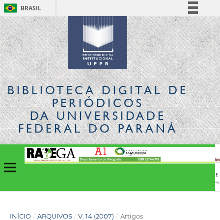
BRASIL
Simplifique!
Comunica BR
Participe
Acesso à informação
Legislação
BIBLIOTECA DIGITAL
DE
Canais
PERIÓDICOS
DA UNIVERSIDADE
FEDERAL DO PARANÁ
INÍCIO
/
ARQUIVOS
/
V. 14 (2007)
/
Artigos