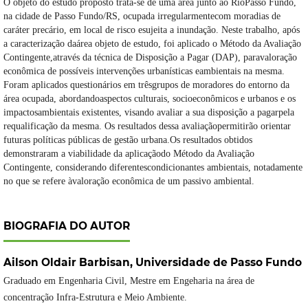
O objeto do estudo proposto trata-se de uma área junto ao RioPasso Fundo,
na cidade de Passo Fundo/RS, ocupada irregularmentecom moradias de
caráter precário, em local de risco esujeita a inundação. Neste trabalho, após
a caracterização daárea objeto de estudo, foi aplicado o Método da Avaliação
Contingente,através da técnica de Disposição a Pagar (DAP), paravaloração
econômica de possíveis intervenções urbanísticas eambientais na mesma.
Foram aplicados questionários em trêsgrupos de moradores do entorno da
área ocupada, abordandoaspectos culturais, socioeconômicos e urbanos e os
impactosambientais existentes, visando avaliar a sua disposição a pagarpela
requalificação da mesma. Os resultados dessa avaliaçãopermitirão orientar
futuras políticas públicas de gestão urbana.Os resultados obtidos
demonstraram a viabilidade da aplicaçãodo Método da Avaliação
Contingente, considerando diferentescondicionantes ambientais, notadamente
no que se refere àvaloração econômica de um passivo ambiental.
BIOGRAFIA DO AUTOR
Ailson Oldair Barbisan,
Universidade de Passo Fundo
Graduado em Engenharia Civil, Mestre em Engeharia na área de
concentração Infra-Estrutura e Meio Ambiente.