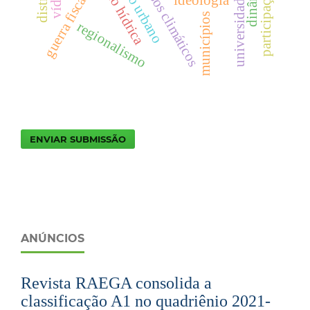
universidade pública
poluição hídrica
processos climáticos
guerra fiscal
ideologia
municípios
regionalismo
ENVIAR SUBMISSÃO
ANÚNCIOS
Revista RAEGA consolida a
classificação A1 no quadriênio 2021-