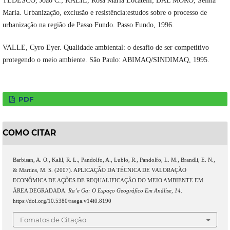
TEDESCO, João C.; KALIL, Rosa Maria Locatelli; DAL MORO, Selina
Maria. Urbanização, exclusão e resistência:estudos sobre o processo de
urbanização na região de Passo Fundo. Passo Fundo, 1996.
VALLE, Cyro Eyer. Qualidade ambiental: o desafio de ser competitivo
protegendo o meio ambiente. São Paulo: ABIMAQ/SINDIMAQ, 1995.
PDF
COMO CITAR
Barbisan, A. O., Kalil, R. L., Pandolfo, A., Lublo, R., Pandolfo, L. M., Brandli, E. N.,
& Martins, M. S. (2007). APLICAÇÃO DA TÉCNICA DE VALORAÇÃO
ECONÔMICA DE AÇÕES DE REQUALIFICAÇÃO DO MEIO AMBIENTE EM
ÁREA DEGRADADA.
Ra’e Ga: O Espaço Geográfico Em Análise
,
14
.
https://doi.org/10.5380/raega.v14i0.8190
Fomatos de Citação