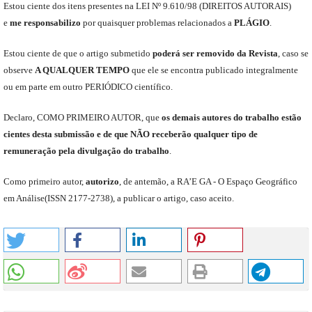
Est
ou
ciente dos itens presentes na LEI Nº 9.610
/
98 (DIREITOS AUTORAIS)
e
me
responsabili
z
o
por quaisquer problemas relacionados a
PLÁGIO
.
E
stou
ciente de que o artigo submetido
poderá ser removido da Revista
,
caso se
observe
A QUALQUER TEMPO
que
ele
se encontra publicado integralmente
ou em parte em outro
PERIÓDICO
científico.
Declaro
,
COMO PRIMEIRO AUTOR
,
que
os
demais
autores do trabalho estão
cientes de
sta
submiss
ão e
de
que
NÃO
receberão qualquer tipo de
remuneração pela divulgação do trabalho
.
C
omo primeiro autor
,
a
utorizo
,
de antemão,
a RA’E GA -
O Espaço Geográfico
em Análise
(
ISSN 2177-2738
)
,
a publicar o artigo, caso aceito.