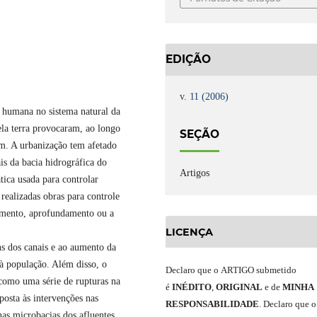
EDIÇÃO
v. 11 (2006)
o humana no sistema natural da
ela terra provocaram, ao longo
SEÇÃO
em. A urbanização tem afetado
is da bacia hidrográfica do
Artigos
ica usada para controlar
realizadas obras para controle
amento, aprofundamento ou a
LICENÇA
ns dos canais e ao aumento da
 à população. Além disso, o
Declaro
que o
ARTIGO
submetido
 como uma série de rupturas na
é
INÉDITO
,
ORIGINAL
e
de
MINHA
posta às intervenções nas
RESPONSABILIDADE
.
Declaro que o
nas microbacias dos afluentes