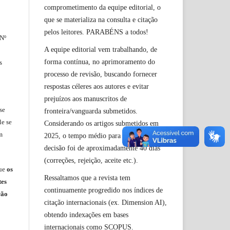
comprometimento da equipe editorial, o
que se materializa na consulta e citação
pelos leitores. PARABÉNS a todos!
 Nº
A equipe editorial vem trabalhando, de
forma contínua, no aprimoramento do
s
processo de revisão, buscando fornecer
respostas céleres aos autores e evitar
prejuízos aos manuscritos de
se
fronteira/vanguarda submetidos.
le
se
Considerando os artigos submetidos em
m
2025, o tempo médio para a primeira
decisão foi de aproximadamente 40 dias
(correções, rejeição, aceite etc.).
ue
os
Ressaltamos que a revista tem
tes
continuamente progredido nos índices de
rão
citação internacionais (ex. Dimension AI),
obtendo indexações em bases
internacionais como SCOPUS.