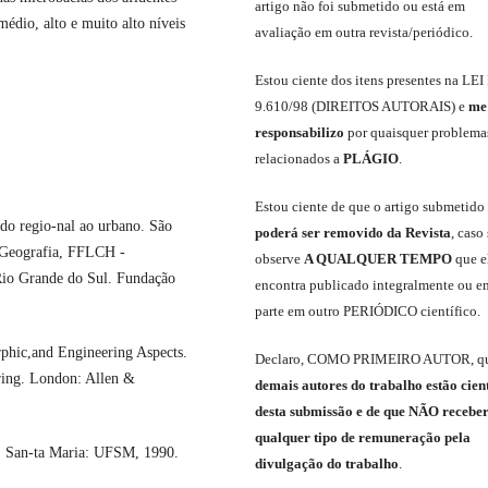
artigo não foi submetido ou está em
édio, alto e muito alto níveis
avaliação em outra revista/periódico.
Est
ou
ciente dos itens presentes na LEI
9.610
/
98 (DIREITOS AUTORAIS)
e
me
responsabili
z
o
por quaisquer problema
relacionados a
PLÁGIO
.
E
stou
ciente de que o artigo submetido
 regio-nal ao urbano. São
poderá ser removido da Revista
,
caso 
e Geografia, FFLCH -
observe
A QUALQUER TEMPO
que
e
Rio Grande do Sul. Fundação
encontra publicado integralmente ou e
parte em outro
PERIÓDICO
científico.
hic,and Engineering Aspects.
Declaro
,
COMO PRIMEIRO AUTOR
,
q
ing. London: Allen &
demais
autores do trabalho estão cien
de
sta
submiss
ão e
de
que
NÃO
recebe
qualquer tipo de remuneração pela
. San-ta Maria: UFSM, 1990.
divulgação do trabalho
.