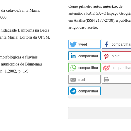
C
omo primeiro autor
,
a
utorizo
,
de
cida-de.Santa Maria,
antemão,
a RA’E GA -
O Espaço Geográ
.000.
em Análise
(
ISSN 2177-2738
)
,
a publica
artigo, caso aceito.
idadesde Lanforms na Bacia
Santa Maria: Editora da UFSM,
tweet
compartilha
compartilhar
pin it
rfológicas e fluviais
os municípios de Blumenau
compartilhar
compartilha
n. 1,2002, p. 1-9.
mail
compartilhar