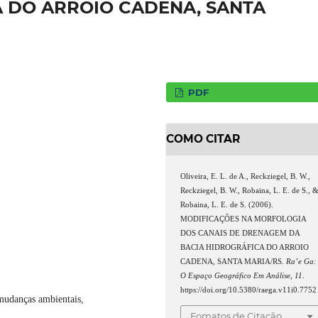
A DO ARROIO CADENA, SANTA
PDF
COMO CITAR
Oliveira, E. L. de A., Reckziegel, B. W.,
Reckziegel, B. W., Robaina, L. E. de S., 
Robaina, L. E. de S. (2006).
MODIFICAÇÕES NA MORFOLOGIA
DOS CANAIS DE DRENAGEM DA
BACIA HIDROGRÁFICA DO ARROIO
CADENA, SANTA MARIA/RS.
Ra’e Ga:
O Espaço Geográfico Em Análise
,
11
.
https://doi.org/10.5380/raega.v11i0.7752
 mudanças ambientais,
Fomatos de Citação