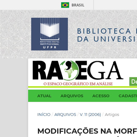
BRASIL
BIBLIOTECA 
DA UNIVERS
ATUAL
ARQUIVOS
ACESSO
CADAST
INÍCIO
/
ARQUIVOS
/
V. 11 (2006)
/
Artigos
MODIFICAÇÕES NA MORF