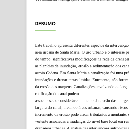
RESUMO
Este trabalho apresenta diferentes aspectos da intervençã
área urbana de Santa Maria. O uso urbano e o interesse p
do tempo, significativas modificações na rede de drenag
as planícies de inundação, erosão e sedimentação dos cana
arroio Cadena. Em Santa Maria a canalização foi uma prát
inundações e drenar terras úmidas. Entretanto, não foram 
da erosão das margens. Canalizações envolvendo o alarg
retificação do canal podem
associar-se ao considerável aumento da erosão das marge
largura do canal, afetando áreas urbanas, causando riscos
incremento da erosão pode afetar tributários a montante,
vertente associadas a mudanças do nível base local em res
drenagens urbanas. A análise das intervenções antrópicas 