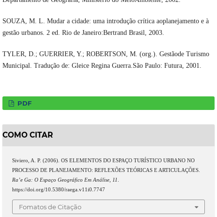
SOUZA, M. L. Mudar a cidade: uma introdução crítica aoplanejamento e à
gestão urbanos. 2 ed. Rio de Janeiro:Bertrand Brasil, 2003.
TYLER, D.; GUERRIER, Y.; ROBERTSON, M. (org.). Gestãode Turismo
Municipal. Tradução de: Gleice Regina Guerra.São Paulo: Futura, 2001.
PDF
COMO CITAR
Siviero, A. P. (2006). OS ELEMENTOS DO ESPAÇO TURÍSTICO URBANO NO
PROCESSO DE PLANEJAMENTO: REFLEXÕES TEÓRICAS E ARTICULAÇÕES.
Ra’e Ga: O Espaço Geográfico Em Análise
,
11
.
https://doi.org/10.5380/raega.v11i0.7747
Fomatos de Citação