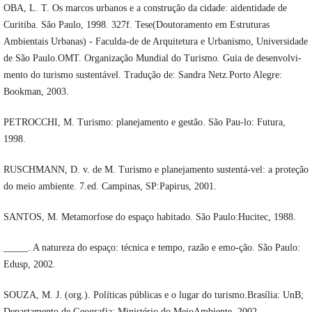
OBA, L. T. Os marcos urbanos e a construção da cidade: aidentidade de
Curitiba. São Paulo, 1998. 327f. Tese(Doutoramento em Estruturas
Ambientais Urbanas) - Faculda-de de Arquitetura e Urbanismo, Universidade
de São Paulo.OMT. Organização Mundial do Turismo. Guia de desenvolvi-
mento do turismo sustentável. Tradução de: Sandra Netz.Porto Alegre:
Bookman, 2003.
PETROCCHI, M. Turismo: planejamento e gestão. São Pau-lo: Futura,
1998.
RUSCHMANN, D. v. de M. Turismo e planejamento sustentá-vel: a proteção
do meio ambiente. 7.ed. Campinas, SP:Papirus, 2001.
SANTOS, M. Metamorfose do espaço habitado. São Paulo:Hucitec, 1988.
_____. A natureza do espaço: técnica e tempo, razão e emo-ção. São Paulo:
Edusp, 2002.
SOUZA, M. J. (org.). Políticas públicas e o lugar do turismo.Brasília: UnB;
Departamento de Geografia; Ministério do MeioAmbiente, 2002.