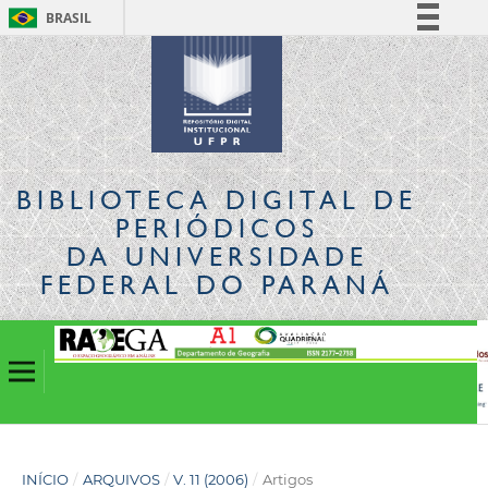
BRASIL
Simplifique!
Comunica BR
Participe
Acesso à informação
Legislação
BIBLIOTECA DIGITAL
DE
Canais
PERIÓDICOS
DA UNIVERSIDADE
FEDERAL DO PARANÁ
INÍCIO
/
ARQUIVOS
/
V. 11 (2006)
/
Artigos