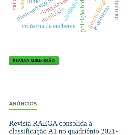
planejamento urbano
clima de curitiba
poluição hídrica
municípios
pimc
ideologia
guerra fiscal
ecosistema
dualidade
indústria da enchente
ENVIAR SUBMISSÃO
ANÚNCIOS
Revista RAEGA consolida a
classificação A1 no quadriênio 2021-