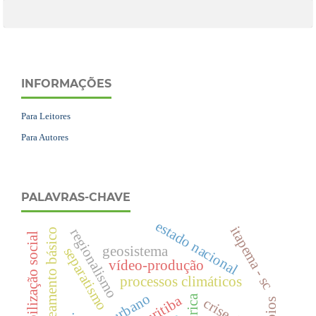
INFORMAÇÕES
Para Leitores
Para Autores
PALAVRAS-CHAVE
estado nacional
itapema - sc
regionalismo
saneamento básico
mobilização social
geosistema
separatismo
vídeo-produção
processos climáticos
crise