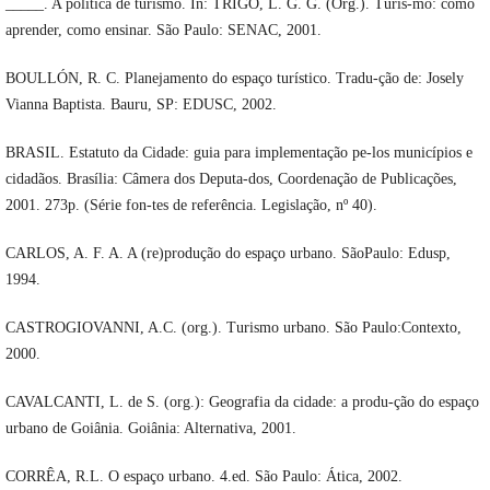
_____. A política de turismo. In: TRIGO, L. G. G. (Org.). Turis-mo: como
aprender, como ensinar. São Paulo: SENAC, 2001.
BOULLÓN, R. C. Planejamento do espaço turístico. Tradu-ção de: Josely
Vianna Baptista. Bauru, SP: EDUSC, 2002.
BRASIL. Estatuto da Cidade: guia para implementação pe-los municípios e
cidadãos. Brasília: Câmera dos Deputa-dos, Coordenação de Publicações,
2001. 273p. (Série fon-tes de referência. Legislação, nº 40).
CARLOS, A. F. A. A (re)produção do espaço urbano. SãoPaulo: Edusp,
1994.
CASTROGIOVANNI, A.C. (org.). Turismo urbano. São Paulo:Contexto,
2000.
CAVALCANTI, L. de S. (org.): Geografia da cidade: a produ-ção do espaço
urbano de Goiânia. Goiânia: Alternativa, 2001.
CORRÊA, R.L. O espaço urbano. 4.ed. São Paulo: Ática, 2002.