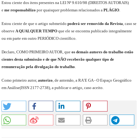
Est
ou
ciente dos itens presentes na LEI Nº 9.610
/
98 (DIREITOS AUTORAIS)
e
me
responsabili
z
o
por quaisquer problemas relacionados a
PLÁGIO
.
E
stou
ciente de que o artigo submetido
poderá ser removido da Revista
,
caso se
observe
A QUALQUER TEMPO
que
ele
se encontra publicado integralmente
ou em parte em outro
PERIÓDICO
científico.
Declaro
,
COMO PRIMEIRO AUTOR
,
que
os
demais
autores do trabalho estão
cientes de
sta
submiss
ão e
de
que
NÃO
receberão qualquer tipo de
remuneração pela divulgação do trabalho
.
C
omo primeiro autor
,
a
utorizo
,
de antemão,
a RA’E GA -
O Espaço Geográfico
em Análise
(
ISSN 2177-2738
)
,
a publicar o artigo, caso aceito.