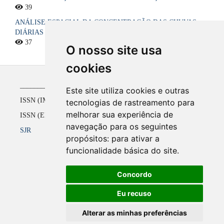
39
ANÁLISE ESPACIAL DA CONCENTRAÇÃO DAS CHUVAS
DIÁRIAS NO ESTADO DA PARAÍBA, BRASIL
37
O nosso site usa
cookies
_____________________________________________
Este site utiliza cookies e outras
ISSN (IMPRESSO) 1516-4136 até 2008
tecnologias de rastreamento para
melhorar sua experiência de
ISSN (ELETRÔNICO) 2177-2738 a partir de 2009
navegação para os seguintes
SJR
propósitos:
para ativar a
funcionalidade básica do site
.
Concordo
Eu recuso
Alterar as minhas preferências