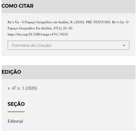
COMO CITAR
Ra’e Ga - O Espaço Geográfico em Análise, R. (2020). PRÉ-TEXTUAIS.
Ra’e Ga: O
Espaço Geográfico Em Análise
,
47
(1), 01–05.
https://doi.org/10.5380/raega.v47i1.74555
Fomatos de Citação
EDIÇÃO
v. 47 n. 1 (2020)
SEÇÃO
Editorial