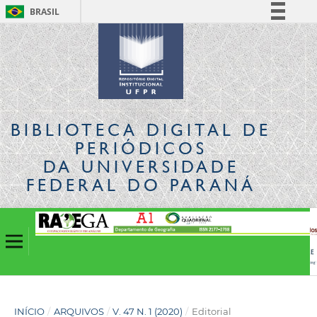
BRASIL
Simplifique!
Comunica BR
Participe
Acesso à informação
Legislação
BIBLIOTECA DIGITAL
DE
Canais
PERIÓDICOS
DA UNIVERSIDADE
FEDERAL DO PARANÁ
INÍCIO
/
ARQUIVOS
/
V. 47 N. 1 (2020)
/
Editorial