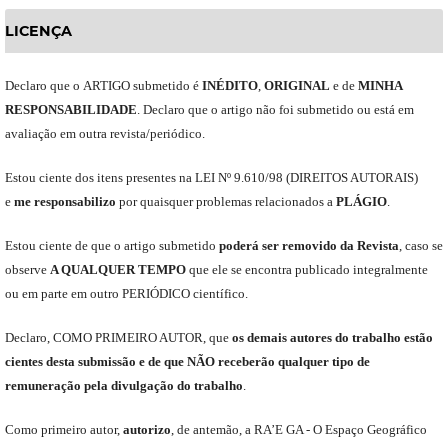
LICENÇA
Declaro
que o
ARTIGO
submetido
é
INÉDITO
,
ORIGINAL
e
de
MINHA
RESPONSABILIDADE
.
Declaro que o artigo não foi submetido ou está em
avaliação em outra revista/periódico.
Est
ou
ciente dos itens presentes na LEI Nº 9.610
/
98 (DIREITOS AUTORAIS)
e
me
responsabili
z
o
por quaisquer problemas relacionados a
PLÁGIO
.
E
stou
ciente de que o artigo submetido
poderá ser removido da Revista
,
caso se
observe
A QUALQUER TEMPO
que
ele
se encontra publicado integralmente
ou em parte em outro
PERIÓDICO
científico.
Declaro
,
COMO PRIMEIRO AUTOR
,
que
os
demais
autores do trabalho estão
cientes de
sta
submiss
ão e
de
que
NÃO
receberão qualquer tipo de
remuneração pela divulgação do trabalho
.
C
omo primeiro autor
,
a
utorizo
,
de antemão,
a RA’E GA -
O Espaço Geográfico