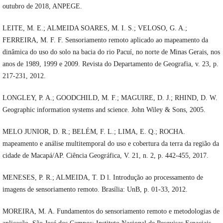
outubro de 2018, ANPEGE.
LEITE, M. E.; ALMEIDA SOARES, M. I. S.; VELOSO, G. A.;
FERREIRA, M. F. F. Sensoriamento remoto aplicado ao mapeamento da
dinâmica do uso do solo na bacia do rio Pacuí, no norte de Minas Gerais, nos
anos de 1989, 1999 e 2009. Revista do Departamento de Geografia, v. 23, p.
217-231, 2012.
LONGLEY, P. A.; GOODCHILD, M. F.; MAGUIRE, D. J.; RHIND, D. W.
Geographic information systems and science. John Wiley & Sons, 2005.
MELO JUNIOR, D. R.; BELÉM, F. L.; LIMA, E. Q.; ROCHA.
mapeamento e análise multitemporal do uso e cobertura da terra da região da
cidade de Macapá/AP. Ciência Geográfica, V. 21, n. 2, p. 442-455, 2017.
MENESES, P. R.; ALMEIDA, T. D l. Introdução ao processamento de
imagens de sensoriamento remoto. Brasília: UnB, p. 01-33, 2012.
MOREIRA, M. A. Fundamentos do sensoriamento remoto e metodologias de