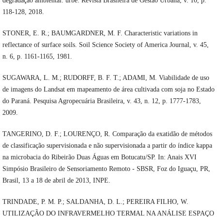
degradação ambiental. urbe. Revista Brasileira de Gestão Urbana, v. 10, p.
118-128, 2018.
STONER, E. R.; BAUMGARDNER, M. F. Characteristic variations in
reflectance of surface soils. Soil Science Society of America Journal, v. 45,
n. 6, p. 1161-1165, 1981.
SUGAWARA, L. M.; RUDORFF, B. F. T.; ADAMI, M. Viabilidade de uso
de imagens do Landsat em mapeamento de área cultivada com soja no Estado
do Paraná. Pesquisa Agropecuária Brasileira, v. 43, n. 12, p. 1777-1783,
2009.
TANGERINO, D. F.; LOURENÇO, R. Comparação da exatidão de métodos
de classificação supervisionada e não supervisionada a partir do índice kappa
na microbacia do Ribeirão Duas Águas em Botucatu/SP. In: Anais XVI
Simpósio Brasileiro de Sensoriamento Remoto - SBSR, Foz do Iguaçu, PR,
Brasil, 13 a 18 de abril de 2013, INPE.
TRINDADE, P. M. P.; SALDANHA, D. L.; PEREIRA FILHO, W.
UTILIZAÇÃO DO INFRAVERMELHO TERMAL NA ANÁLISE ESPAÇO