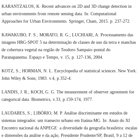
KARANTZALOS, K. Recent advances on 2D and 3D change detection in
urban environments from remote sensing data. In: Computational
Approaches for Urban Environments. Springer, Cham, 2015. p. 237-272.
KAWAKUBO, F. S.; MORATO, R. G.; LUCHIARI, A. Processamento das
imagens HRG-SPOT 5 na determinação de classes de uso da terra e manchas
de cobertura vegetal na região de Teodoro Sampaio–pontal do
Paranapanema. Espaço e Tempo, v. 15, p. 127-136, 2004.
KOTZ, S.; HORMAN, N. L. Encyclopedia of statistical sciences. New York:
John Wiley & Sons; 1983. v.4, p.352-4.
LANDIS, J. R.; KOCH, G. G. The measurement of observer agreement for
categorical data. Biometrics, v.33, p.159-174, 1977.
LAUDARES, S.; LIBÓRIO, M. P. Análise discriminante em estudos de
sistemas integrados: um transecto urbano em Itaúna-MG. In: Anais do XI
Encontro nacional da ANPEGE: a diversidade da geografia brasileira: escalas
e dimensões da análise e da ação, Presidente Prudente/SP, Brasil, 9 a 12 de