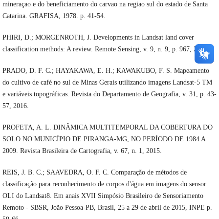
mineraçao e do beneficiamento do carvao na regiao sul do estado de Santa
Catarina. GRAFISA, 1978. p. 41-54.
PHIRI, D.; MORGENROTH, J. Developments in Landsat land cover
classification methods: A review. Remote Sensing, v. 9, n. 9, p. 967, 2017.
PRADO, D. F. C.; HAYAKAWA, E. H.; KAWAKUBO, F. S. Mapeamento
do cultivo de café no sul de Minas Gerais utilizando imagens Landsat-5 TM
e variáveis topográficas. Revista do Departamento de Geografia, v. 31, p. 43-
57, 2016.
PROFETA, A. L. DINÂMICA MULTITEMPORAL DA COBERTURA DO
SOLO NO MUNICÍPIO DE PIRANGA-MG, NO PERÍODO DE 1984 A
2009. Revista Brasileira de Cartografia, v. 67, n. 1, 2015.
REIS, J. B. C.; SAAVEDRA, O. F. C. Comparação de métodos de
classificação para reconhecimento de corpos d'água em imagens do sensor
OLI do Landsat8. Em anais XVII Simpósio Brasileiro de Sensoriamento
Remoto - SBSR, João Pessoa-PB, Brasil, 25 a 29 de abril de 2015, INPE p.