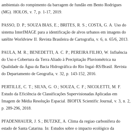
ambientais do rompimento da barragem de fundão em Bento Rodrigues
(MG). HOLOS, v. 7, p. 1-17, 2019.
PASSO, D. P.; SOUZA BIAS, E.; BRITES, R. S.; COSTA, G. A. Uso do
sistema InterIMAGE para a identificação de alvos urbanos em imagens do
satélite Worldview II. Revista Brasileira de Cartografia, v. 6, n. 65/6, 2013.
PAULA, M. R.; BENEDETTI, A. C. P.; PEREIRA FILHO, W. Influência
do Uso e Cobertura da Terra Aliado à Precipitação Pluviométrica na
Qualidade da Água da Bacia Hidrográfica do Rio Ingaí–RS/Brasil. Revista
do Departamento de Geografia, v. 32, p. 143-152, 2016.
PERTILLE, C. T.; SILVA, G. O.; SOUZA, C. F.; NICOLETTI, M. F.
Estudo da Eficiência de Classificações Supervisionadas Aplicadas em
Imagem de Média Resolução Espacial. BIOFIX Scientific Journal, v. 3, n. 2,
p. 289-296, 2018.
PFADENHAUER, J. S.; BUTZKE, A. Clima da regiao carbonífera do
estado de Santa Catarina. In: Estudos sobre o impacto ecológico da