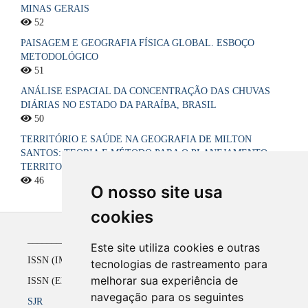
MINAS GERAIS
52
PAISAGEM E GEOGRAFIA FÍSICA GLOBAL. ESBOÇO
METODOLÓGICO
51
ANÁLISE ESPACIAL DA CONCENTRAÇÃO DAS CHUVAS
DIÁRIAS NO ESTADO DA PARAÍBA, BRASIL
50
TERRITÓRIO E SAÚDE NA GEOGRAFIA DE MILTON
SANTOS: TEORIA E MÉTODO PARA O PLANEJAMENTO
TERRITORIAL DO SISTEMA ÚNICO DE SAÚDE NO BRASIL
46
O nosso site usa
cookies
_____________________________________________
Este site utiliza cookies e outras
ISSN (IMPRESSO) 1516-4136 até 2008
tecnologias de rastreamento para
melhorar sua experiência de
ISSN (ELETRÔNICO) 2177-2738 a partir de 2009
navegação para os seguintes
SJR