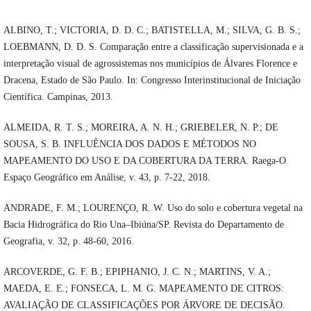
ALBINO, T.; VICTORIA, D. D. C.; BATISTELLA, M.; SILVA, G. B. S.;
LOEBMANN, D. D. S. Comparação entre a classificação supervisionada e a
interpretação visual de agrossistemas nos municípios de Álvares Florence e
Dracena, Estado de São Paulo. In: Congresso Interinstitucional de Iniciação
Científica. Campinas, 2013.
ALMEIDA, R. T. S.; MOREIRA, A. N. H.; GRIEBELER, N. P.; DE
SOUSA, S. B. INFLUÊNCIA DOS DADOS E MÉTODOS NO
MAPEAMENTO DO USO E DA COBERTURA DA TERRA. Raega-O
Espaço Geográfico em Análise, v. 43, p. 7-22, 2018.
ANDRADE, F. M.; LOURENÇO, R. W. Uso do solo e cobertura vegetal na
Bacia Hidrográfica do Rio Una–Ibiúna/SP. Revista do Departamento de
Geografia, v. 32, p. 48-60, 2016.
ARCOVERDE, G. F. B.; EPIPHANIO, J. C. N.; MARTINS, V. A.;
MAEDA, E. E.; FONSECA, L. M. G. MAPEAMENTO DE CITROS:
AVALIAÇÃO DE CLASSIFICAÇÕES POR ÁRVORE DE DECISÃO.