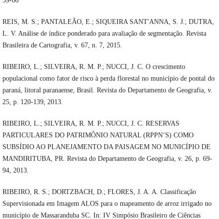
59-66
REIS, M. S.; PANTALEÃO, E.; SIQUEIRA SANT'ANNA, S. J.; DUTRA,
L. V. Análise de índice ponderado para avaliação de segmentação. Revista
Brasileira de Cartografia, v. 67, n. 7, 2015.
RIBEIRO, L.; SILVEIRA, R. M. P.; NUCCI, J. C. O crescimento
populacional como fator de risco à perda florestal no município de pontal do
paraná, litoral paranaense, Brasil. Revista do Departamento de Geografia, v.
25, p. 120-139, 2013.
RIBEIRO, L.; SILVEIRA, R. M. P.; NUCCI, J. C. RESERVAS
PARTICULARES DO PATRIMÔNIO NATURAL (RPPN’S) COMO
SUBSÍDIO AO PLANEJAMENTO DA PAISAGEM NO MUNICÍPIO DE
MANDIRITUBA, PR. Revista do Departamento de Geografia, v. 26, p. 69-
94, 2013.
RIBEIRO, R. S.; DORTZBACH, D.; FLORES, J. A. A. Classificação
Supervisionada em Imagem ALOS para o mapeamento de arroz irrigado no
município de Massaranduba SC. In: IV Simpósio Brasileiro de Ciências