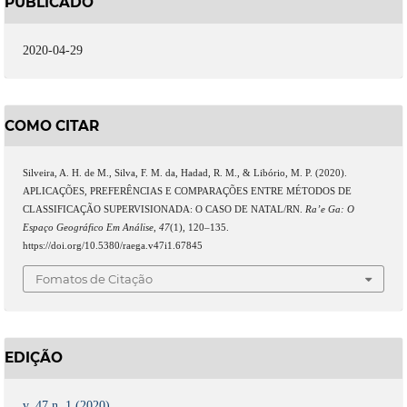
PUBLICADO
2020-04-29
COMO CITAR
Silveira, A. H. de M., Silva, F. M. da, Hadad, R. M., & Libório, M. P. (2020).
APLICAÇÕES, PREFERÊNCIAS E COMPARAÇÕES ENTRE MÉTODOS DE
CLASSIFICAÇÃO SUPERVISIONADA: O CASO DE NATAL/RN.
Ra’e Ga: O
Espaço Geográfico Em Análise
,
47
(1), 120–135.
https://doi.org/10.5380/raega.v47i1.67845
Fomatos de Citação
EDIÇÃO
v. 47 n. 1 (2020)