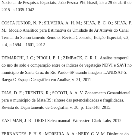
Nacional de Pesquisas Espaciais, João Pessoa-PB, Brasil, 25 a 29 de abril de
2015. p.1035-1042
COSTA JUNIOR, N. P.; SILVEIRA, A. H. M.; SILVA, B. C. O.; SILVA, F.
M.; Modelo Analítico para Estimativa da Umidade do Ar Através do Canal
Termal do Sensoriamento Remoto. Revista Geonorte, Edição Especial, v.2,
n.4, p.1594 – 1601, 2012.
DEMARCHI, J. C.; PIROLI, E. L; ZIMBACK, C. R. L. Análise temporal
do uso do solo e comparação entre os índices de vegetação NDVI e SAVI no
município de Santa Cruz do Rio Pardo–SP usando imagens LANDSAT-5.
Raega-O Espaço Geográfico em Análise, v. 21, 2011.
DIAS, D. F.; TRENTIN, R.; SCCOTI, A. A. V. Zoneamento Geoambiental
para o município de Mata/RS: síntese das potencialidades e fragilidades.
Revista do Departamento de Geografia, v. 30, p. 132-148, 2015.
EASTMAN, J. R. IDRISI Selva manual. Worcester: Clark Labs, 2012.
FERNANDES, F. H. S.; MOREIRA, A. A.; NERY, C. V. M. Dinâmica do