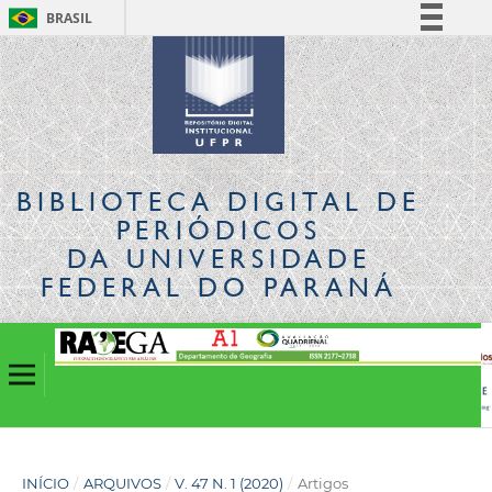
BRASIL
Simplifique!
Comunica BR
Participe
Acesso à informação
Legislação
BIBLIOTECA DIGITAL
DE
Canais
PERIÓDICOS
DA UNIVERSIDADE
FEDERAL DO PARANÁ
INÍCIO
/
ARQUIVOS
/
V. 47 N. 1 (2020)
/
Artigos