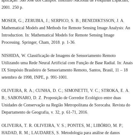
aplicação. São José dos Campos: Instituto Nacional de Pesquisas Espaciais,
2001. 250 p.
MOSER, G.; ZERUBIA, J.; SERPICO, S. B.; BENEDIKTSSON, J. A.
Mathematical Models and Methods for Remote Sensing Image Analysis: An
Introduction. In: Mathematical Models for Remote Sensing Image
Processing. Springer, Cham, 2018. p. 1-36.
NISHIDA, W. Classificação de Imagens de Sensoriamento Remoto
Utilizando uma Rede Neural Artificial com Função de Base Radial. In: Anais
IX Simpósio Brasileiro de Sensoriamento Remoto, Santos, Brasil, 11 – 18
setembro de 1998, INPE, p. 991-1001.
OLIVEIRA, R. A.; CUNHA, D. C.; SIMONETTI, V. C.; STROKA, E. A.
B.; SABONARO, D. Z. Proposição de Corredor Ecológico entre duas
Unidades de Conservação na Região Metropolitana de Sorocaba. Revista do
Departamento de Geografia, v. 32, p. 61-71, 2016.
OLIVEIRA, T. R. OLIVEIRA, V. S.; PONTES, M.; LIBÓRIO, M. P.;
HADAD, R. M.; LAUDARES, S. Metodologia para análise de danos