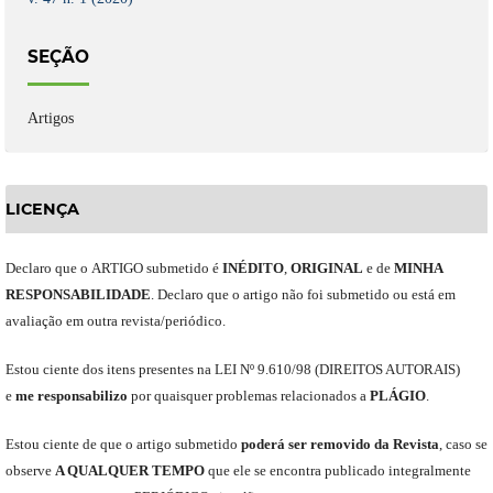
SEÇÃO
Artigos
LICENÇA
Declaro
que o
ARTIGO
submetido
é
INÉDITO
,
ORIGINAL
e
de
MINHA
RESPONSABILIDADE
.
Declaro que o artigo não foi submetido ou está em
avaliação em outra revista/periódico.
Est
ou
ciente dos itens presentes na LEI Nº 9.610
/
98 (DIREITOS AUTORAIS)
e
me
responsabili
z
o
por quaisquer problemas relacionados a
PLÁGIO
.
E
stou
ciente de que o artigo submetido
poderá ser removido da Revista
,
caso se
observe
A QUALQUER TEMPO
que
ele
se encontra publicado integralmente