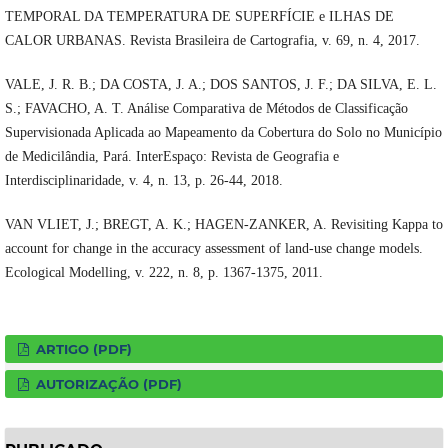
TEMPORAL DA TEMPERATURA DE SUPERFÍCIE e ILHAS DE
CALOR URBANAS. Revista Brasileira de Cartografia, v. 69, n. 4, 2017.
VALE, J. R. B.; DA COSTA, J. A.; DOS SANTOS, J. F.; DA SILVA, E. L.
S.; FAVACHO, A. T. Análise Comparativa de Métodos de Classificação
Supervisionada Aplicada ao Mapeamento da Cobertura do Solo no Município
de Medicilândia, Pará. InterEspaço: Revista de Geografia e
Interdisciplinaridade, v. 4, n. 13, p. 26-44, 2018.
VAN VLIET, J.; BREGT, A. K.; HAGEN-ZANKER, A. Revisiting Kappa to
account for change in the accuracy assessment of land-use change models.
Ecological Modelling, v. 222, n. 8, p. 1367-1375, 2011.
ARTIGO (PDF)
AUTORIZAÇÃO (PDF)