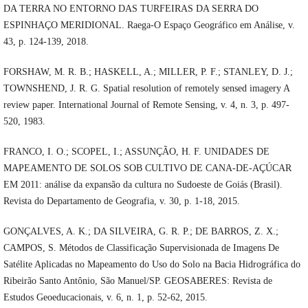
DA TERRA NO ENTORNO DAS TURFEIRAS DA SERRA DO
ESPINHAÇO MERIDIONAL. Raega-O Espaço Geográfico em Análise, v.
43, p. 124-139, 2018.
FORSHAW, M. R. B.; HASKELL, A.; MILLER, P. F.; STANLEY, D. J.;
TOWNSHEND, J. R. G. Spatial resolution of remotely sensed imagery A
review paper. International Journal of Remote Sensing, v. 4, n. 3, p. 497-
520, 1983.
FRANCO, I. O.; SCOPEL, I.; ASSUNÇÃO, H. F. UNIDADES DE
MAPEAMENTO DE SOLOS SOB CULTIVO DE CANA-DE-AÇÚCAR
EM 2011: análise da expansão da cultura no Sudoeste de Goiás (Brasil).
Revista do Departamento de Geografia, v. 30, p. 1-18, 2015.
GONÇALVES, A. K.; DA SILVEIRA, G. R. P.; DE BARROS, Z. X.;
CAMPOS, S. Métodos de Classificação Supervisionada de Imagens De
Satélite Aplicadas no Mapeamento do Uso do Solo na Bacia Hidrográfica do
Ribeirão Santo Antônio, São Manuel/SP. GEOSABERES: Revista de
Estudos Geoeducacionais, v. 6, n. 1, p. 52-62, 2015.