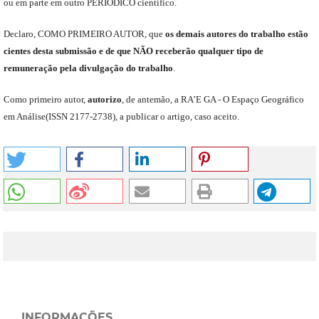
ou em parte em outro
PERIÓDICO
científico.
Declaro
,
COMO PRIMEIRO AUTOR
,
que
os
demais
autores do trabalho estão
cientes de
sta
submiss
ão e
de
que
NÃO
receberão qualquer tipo de
remuneração pela divulgação do trabalho
.
C
omo primeiro autor
,
a
utorizo
,
de antemão,
a RA’E GA -
O Espaço Geográfico
em Análise
(
ISSN 2177-2738
)
,
a publicar o artigo, caso aceito.
INFORMAÇÕES