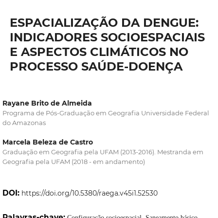
ESPACIALIZAÇÃO DA DENGUE:
INDICADORES SOCIOESPACIAIS
E ASPECTOS CLIMÁTICOS NO
PROCESSO SAÚDE-DOENÇA
Rayane Brito de Almeida
Programa de Pós-Graduação em Geografia Universidade Federal
do Amazonas
Marcela Beleza de Castro
Graduação em Geografia pela UFAM (2013-2016). Mestranda em
Geografia pela UFAM (2018 - em andamento)
DOI:
https://doi.org/10.5380/raega.v45i1.52530
Palavras-chave:
Configuração socioespacial. Saneamento básico.