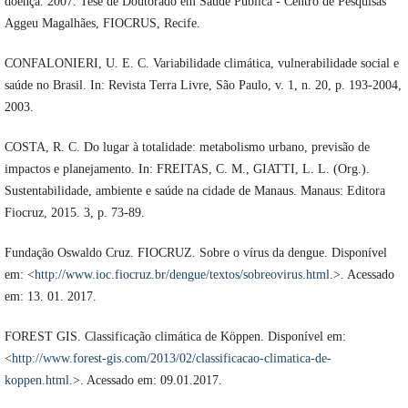
doença. 2007. Tese de Doutorado em Saúde Pública - Centro de Pesquisas
Aggeu Magalhães, FIOCRUS, Recife.
CONFALONIERI, U. E. C. Variabilidade climática, vulnerabilidade social e
saúde no Brasil. In: Revista Terra Livre, São Paulo, v. 1, n. 20, p. 193-2004,
2003.
COSTA, R. C. Do lugar à totalidade: metabolismo urbano, previsão de
impactos e planejamento. In: FREITAS, C. M., GIATTI, L. L. (Org.).
Sustentabilidade, ambiente e saúde na cidade de Manaus. Manaus: Editora
Fiocruz, 2015. 3, p. 73-89.
Fundação Oswaldo Cruz. FIOCRUZ. Sobre o vírus da dengue. Disponível
em: <
http://www.ioc.fiocruz.br/dengue/textos/sobreovirus.html
.>. Acessado
em: 13. 01. 2017.
FOREST GIS. Classificação climática de Köppen. Disponível em:
<
http://www.forest-gis.com/2013/02/classificacao-climatica-de-
koppen.html
.>. Acessado em: 09.01.2017.