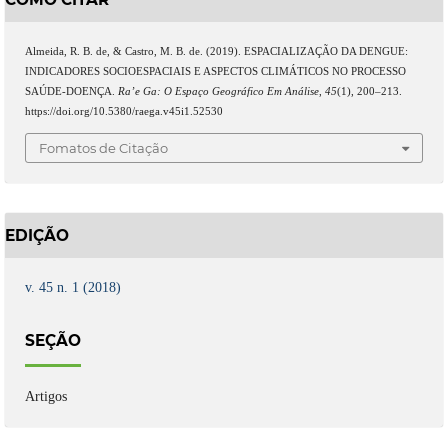
Almeida, R. B. de, & Castro, M. B. de. (2019). ESPACIALIZAÇÃO DA DENGUE:
INDICADORES SOCIOESPACIAIS E ASPECTOS CLIMÁTICOS NO PROCESSO
SAÚDE-DOENÇA.
Ra’e Ga: O Espaço Geográfico Em Análise
,
45
(1), 200–213.
https://doi.org/10.5380/raega.v45i1.52530
Fomatos de Citação
EDIÇÃO
v. 45 n. 1 (2018)
SEÇÃO
Artigos