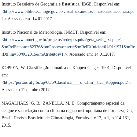
Instituto Brasileiro de Geografia e Estatística. IBGE. Disponível em:
<
http://www.biblioteca.ibge.gov.br/visualizacao/dtbs/amazonas/itacoatiara.pd
f
.> Acessado em: 14.01.2017.
Instituto Nacional de Meteorologia. INMET. Disponível em:
<
http://www.inmet.gov.br/projetos/rede/pesquisa/gera_serie_txt.php?
&mRelEstacao=82336&btnProcesso=serie&mRelDtInicio=01/01/1971&mRe
lDtFim=30/06/2015&mAtributos=1
.>. Acessado em: 14.01.2017.
KOPPEN, W. Classificação climática de Köppen-Geiger. 1901. Disponível
em:
<
https://portais.ufg.br/up/68/o/Classifica____o_Clim__tica_Koppen.pdf
.>.
Acesso em 11 outubro 2017.
MAGALHÃES, G. B., ZANELLA. M. E. Comportamento espacial da
dengue e sua relação com o clima na região metropolitana de Fortaleza, CE,
Brasil. Revista Brasileira de Climatologia, Fortaleza, v.12, n.1, p.114-131,
2015.