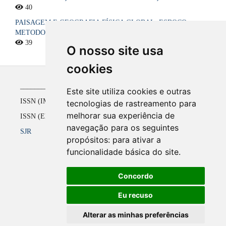
40
PAISAGEM E GEOGRAFIA FÍSICA GLOBAL. ESBOÇO
METODOLÓGICO
39
O nosso site usa
cookies
_____________________________________________
Este site utiliza cookies e outras
ISSN (IMPRESSO) 1516-4136 até 2008
tecnologias de rastreamento para
melhorar sua experiência de
ISSN (ELETRÔNICO) 2177-2738 a partir de 2009
navegação para os seguintes
SJR
propósitos:
para ativar a
funcionalidade básica do site
.
Concordo
Eu recuso
Alterar as minhas preferências