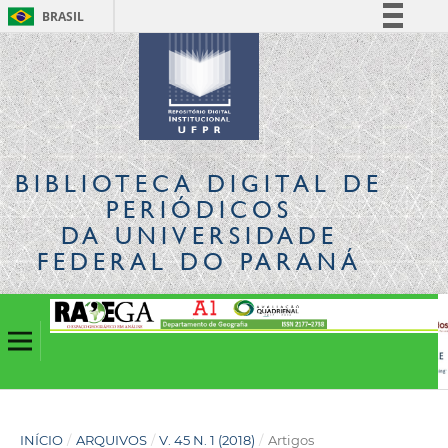
BRASIL
Simplifique!
Comunica BR
Participe
Acesso à informação
Legislação
BIBLIOTECA DIGITAL
DE
Canais
PERIÓDICOS
DA UNIVERSIDADE
FEDERAL DO PARANÁ
INÍCIO
/
ARQUIVOS
/
V. 45 N. 1 (2018)
/
Artigos