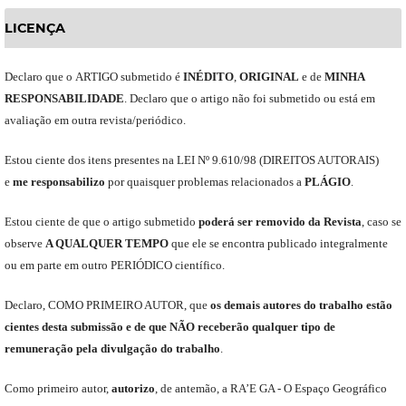
LICENÇA
Declaro
que o
ARTIGO
submetido
é
INÉDITO
,
ORIGINAL
e
de
MINHA
RESPONSABILIDADE
.
Declaro que o artigo não foi submetido ou está em
avaliação em outra revista/periódico.
Est
ou
ciente dos itens presentes na LEI Nº 9.610
/
98 (DIREITOS AUTORAIS)
e
me
responsabili
z
o
por quaisquer problemas relacionados a
PLÁGIO
.
E
stou
ciente de que o artigo submetido
poderá ser removido da Revista
,
caso se
observe
A QUALQUER TEMPO
que
ele
se encontra publicado integralmente
ou em parte em outro
PERIÓDICO
científico.
Declaro
,
COMO PRIMEIRO AUTOR
,
que
os
demais
autores do trabalho estão
cientes de
sta
submiss
ão e
de
que
NÃO
receberão qualquer tipo de
remuneração pela divulgação do trabalho
.
C
omo primeiro autor
,
a
utorizo
,
de antemão,
a RA’E GA -
O Espaço Geográfico