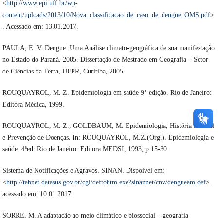
<
http://www.epi.uff.br/wp-
content/uploads/2013/10/Nova_classificacao_de_caso_de_dengue_OMS.pdf
>
. Acessado em: 13.01.2017.
PAULA, E. V. Dengue: Uma Análise climato-geográfica de sua manifestação
no Estado do Paraná. 2005. Dissertação de Mestrado em Geografia – Setor
de Ciências da Terra, UFPR, Curitiba, 2005.
ROUQUAYROL, M. Z. Epidemiologia em saúde 9° edição. Rio de Janeiro:
Editora Médica, 1999.
ROUQUAYROL, M. Z., GOLDBAUM, M. Epidemiologia, História Natural
e Prevenção de Doenças. In: ROUQUAYROL, M.Z.(Org.). Epidemiologia e
saúde. 4ªed. Rio de Janeiro: Editora MEDSI, 1993, p.15-30.
Sistema de Notificações e Agravos. SINAN. Dispoivel em:
<
http://tabnet.datasus.gov.br/cgi/deftohtm.exe?sinannet/cnv/dengueam.def
>.
acessado em: 10.01.2017.
SORRE, M. A adaptação ao meio climático e biossocial – geografia