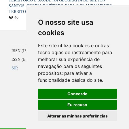
TERRITÓRIO E SAÚDE NA GEOGRAFIA DE MILTON
SANTOS: TEORIA E MÉTODO PARA O PLANEJAMENTO
TERRITORIAL DO SISTEMA ÚNICO DE SAÚDE NO BRASIL
46
O nosso site usa
cookies
_____________________________________________
Este site utiliza cookies e outras
ISSN (IMPRESSO) 1516-4136 até 2008
tecnologias de rastreamento para
melhorar sua experiência de
ISSN (ELETRÔNICO) 2177-2738 a partir de 2009
navegação para os seguintes
SJR
propósitos:
para ativar a
funcionalidade básica do site
.
Concordo
Eu recuso
Alterar as minhas preferências