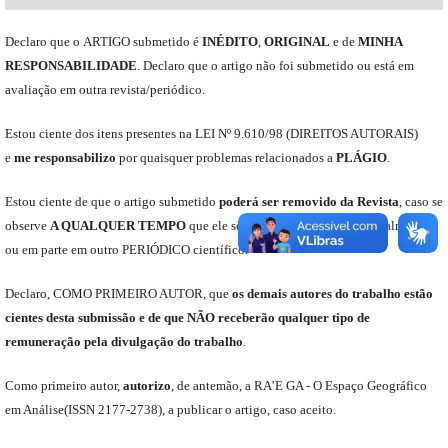
Declaro
que o
ARTIGO
submetido
é
INÉDITO
,
ORIGINAL
e
de
MINHA
RESPONSABILIDADE
.
Declaro que o artigo não foi submetido ou está em
avaliação em outra revista/periódico.
Est
ou
ciente dos itens presentes na LEI Nº 9.610
/
98 (DIREITOS AUTORAIS)
e
me
responsabili
z
o
por quaisquer problemas relacionados a
PLÁGIO
.
E
stou
ciente de que o artigo submetido
poderá ser removido da Revista
,
caso se
observe
A QUALQUER TEMPO
que
ele
se encontra publicado integralmente
ou em parte em outro
PERIÓDICO
científico.
Declaro
,
COMO PRIMEIRO AUTOR
,
que
os
demais
autores do trabalho estão
cientes de
sta
submiss
ão e
de
que
NÃO
receberão qualquer tipo de
remuneração pela divulgação do trabalho
.
C
omo primeiro autor
,
a
utorizo
,
de antemão,
a RA’E GA -
O Espaço Geográfico
em Análise
(
ISSN 2177-2738
)
,
a publicar o artigo, caso aceito.