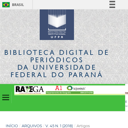
BRASIL
Simplifique!
Comunica BR
Participe
Acesso à informação
Legislação
BIBLIOTECA DIGITAL
DE
Canais
PERIÓDICOS
DA UNIVERSIDADE
FEDERAL DO PARANÁ
INÍCIO
/
ARQUIVOS
/
V. 45 N. 1 (2018)
/
Artigos