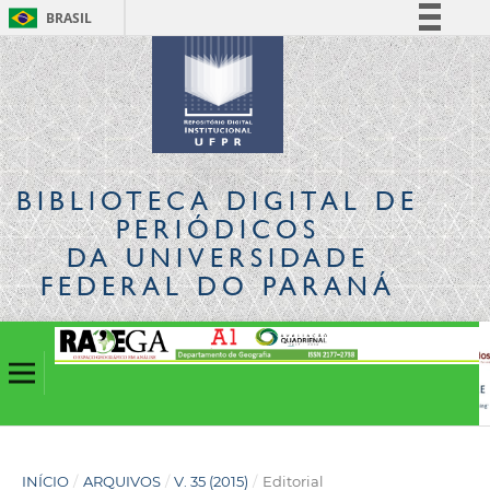
BRASIL
Simplifique!
Comunica BR
Participe
Acesso à informação
Legislação
BIBLIOTECA DIGITAL
DE
Canais
PERIÓDICOS
DA UNIVERSIDADE
FEDERAL DO PARANÁ
INÍCIO
/
ARQUIVOS
/
V. 35 (2015)
/
Editorial