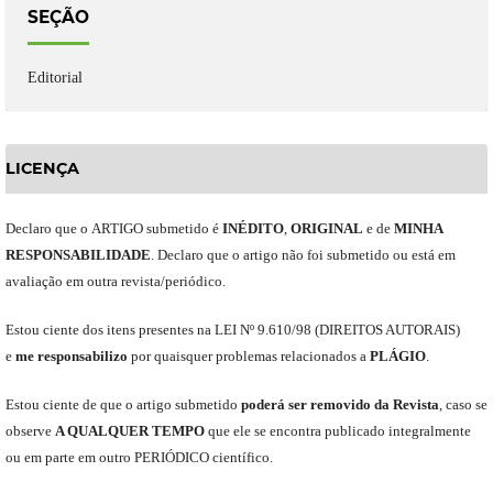
SEÇÃO
Editorial
LICENÇA
Declaro
que o
ARTIGO
submetido
é
INÉDITO
,
ORIGINAL
e
de
MINHA
RESPONSABILIDADE
.
Declaro que o artigo não foi submetido ou está em
avaliação em outra revista/periódico.
Est
ou
ciente dos itens presentes na LEI Nº 9.610
/
98 (DIREITOS AUTORAIS)
e
me
responsabili
z
o
por quaisquer problemas relacionados a
PLÁGIO
.
E
stou
ciente de que o artigo submetido
poderá ser removido da Revista
,
caso se
observe
A QUALQUER TEMPO
que
ele
se encontra publicado integralmente
ou em parte em outro
PERIÓDICO
científico.