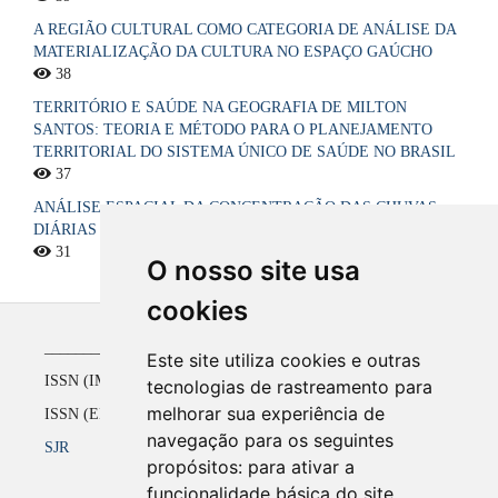
A REGIÃO CULTURAL COMO CATEGORIA DE ANÁLISE DA
MATERIALIZAÇÃO DA CULTURA NO ESPAÇO GAÚCHO
38
TERRITÓRIO E SAÚDE NA GEOGRAFIA DE MILTON
SANTOS: TEORIA E MÉTODO PARA O PLANEJAMENTO
TERRITORIAL DO SISTEMA ÚNICO DE SAÚDE NO BRASIL
37
ANÁLISE ESPACIAL DA CONCENTRAÇÃO DAS CHUVAS
DIÁRIAS NO ESTADO DA PARAÍBA, BRASIL
31
O nosso site usa
cookies
_____________________________________________
Este site utiliza cookies e outras
ISSN (IMPRESSO) 1516-4136 até 2008
tecnologias de rastreamento para
melhorar sua experiência de
ISSN (ELETRÔNICO) 2177-2738 a partir de 2009
navegação para os seguintes
SJR
propósitos:
para ativar a
funcionalidade básica do site
.