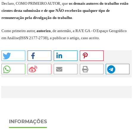
Declaro
,
COMO PRIMEIRO AUTOR
,
que
os
demais
autores do trabalho estão
cientes de
sta
submiss
ão e
de
que
NÃO
receberão qualquer tipo de
remuneração pela divulgação do trabalho
.
C
omo primeiro autor
,
a
utorizo
,
de antemão,
a RA’E GA -
O Espaço Geográfico
em Análise
(
ISSN 2177-2738
)
,
a publicar o artigo, caso aceito.
INFORMAÇÕES