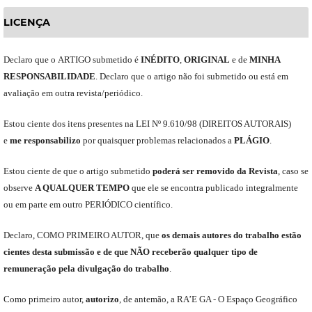
LICENÇA
Declaro
que o
ARTIGO
submetido
é
INÉDITO
,
ORIGINAL
e
de
MINHA
RESPONSABILIDADE
.
Declaro que o artigo não foi submetido ou está em
avaliação em outra revista/periódico.
Est
ou
ciente dos itens presentes na LEI Nº 9.610
/
98 (DIREITOS AUTORAIS)
e
me
responsabili
z
o
por quaisquer problemas relacionados a
PLÁGIO
.
E
stou
ciente de que o artigo submetido
poderá ser removido da Revista
,
caso se
observe
A QUALQUER TEMPO
que
ele
se encontra publicado integralmente
ou em parte em outro
PERIÓDICO
científico.
Declaro
,
COMO PRIMEIRO AUTOR
,
que
os
demais
autores do trabalho estão
cientes de
sta
submiss
ão e
de
que
NÃO
receberão qualquer tipo de
remuneração pela divulgação do trabalho
.
C
omo primeiro autor
,
a
utorizo
,
de antemão,
a RA’E GA -
O Espaço Geográfico