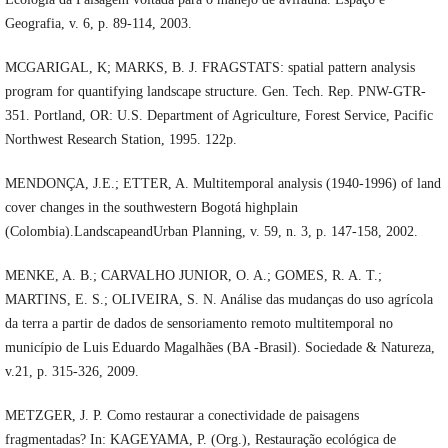
Geografia, v. 6, p. 89-114, 2003.
MCGARIGAL, K; MARKS, B. J. FRAGSTATS: spatial pattern analysis
program for quantifying landscape structure. Gen. Tech. Rep. PNW-GTR-
351. Portland, OR: U.S. Department of Agriculture, Forest Service, Pacific
Northwest Research Station, 1995. 122p.
MENDONÇA, J.E.; ETTER, A. Multitemporal analysis (1940-1996) of land
cover changes in the southwestern Bogotá highplain
(Colombia).LandscapeandUrban Planning, v. 59, n. 3, p. 147-158, 2002.
MENKE, A. B.; CARVALHO JUNIOR, O. A.; GOMES, R. A. T.;
MARTINS, E. S.; OLIVEIRA, S. N. Análise das mudanças do uso agrícola
da terra a partir de dados de sensoriamento remoto multitemporal no
município de Luis Eduardo Magalhães (BA -Brasil). Sociedade & Natureza,
v.21, p. 315-326, 2009.
METZGER, J. P. Como restaurar a conectividade de paisagens
fragmentadas? In: KAGEYAMA, P. (Org.), Restauração ecológica de