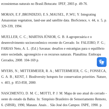
ecossistemas naturais no Brasil.Botucatu: IPEF, 2003.p. 49-76.
MORAN, E.F.;BRONDIZIO, E.S.;MAUSEL, P.;WU, Y. Integrating
Amazonian vegetation, land-use and satellite data. BioScience, v. 44, n. 5, p.
329-339, 1994.
MUELLER, C. C.; MARTHA JÚNIOR, G. B. A agropecuária e o
desenvolvimento socioeconômico recente do Cerrado. In: FALEIRO, F. G.;
FARIAS Neto, A. L. (Ed.) Savanas: desafios e estratégias para o equilíbrio
entre sociedade, agronegócio e os recursos naturais. Planaltina: Embrapa
Cerrados, 2008. 104-169 p.
MYERS, N.; MITTERMEIER, R. A.; MITTERMEIER, C. G.; FONSECA,
G. A. B.; KENT, J. Biodiversity hotspots for conservation priorities. Nature,
v. 403, p. 853-858, 2000.
NASCIMENTO, D. M. C.; MOTTI, P. J. M. Mapa de uso atual do cerrado -
oeste do estado da Bahia. In: Simpósio Brasileiro de Sensoriamento Remoto,
6. (SBSR), 1990, Manaus. Anais... São José dos Campos: INPE, 1990. p.