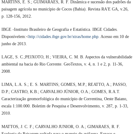
MARTINS, E. S.; GUIMARÃES, R. F. Dinâmica e sucessão dos padrões da
paisagem agrícola no município de Cocos (Bahia). Revista RA'E GA, v.26,
p. 128-156, 2012.
IBGE -Instituto Brasileiro de Geografia e Estatística. IBGE Cidades.
Disponívelem:<
http://cidades.ibge.gov.br/xtras/home.php
. Acesso em:10 de
junho de 2013.
LAGE, S. C.;PEIXOTO, H.; VIEIRA, C. M. B. Aspectos da vulnerabilidade
ambiental na bacia do Rio Corrente. GeoTextos, v. 4, n. 1 e 2, p. 11-36,
2008.
LIMA, L.A. S.; E. S. MARTINS; GOMES, M.P.; REATTO, A.; PASSO,
D.P.; CASTRO, K.B.; CARVALHO JÚNIOR, O.A.; GOMES, R.A.T.
Caracterização geomorfológica do município de Correntina, Oeste Baiano,
escala 1:100.000. Boletim de Pesquisa e Desenvolvimento, v. 287, p. 1-33,
2010.
MATTOS, J. C. F.; CARVALHO JUNIOR, O. A.; GIMARAES, R. F.
Ecologia da Paisagem voltada para o manejo de avifauna. Espaço e