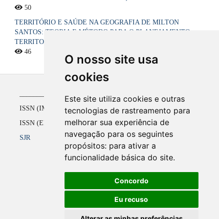
50
TERRITÓRIO E SAÚDE NA GEOGRAFIA DE MILTON
SANTOS: TEORIA E MÉTODO PARA O PLANEJAMENTO
TERRITORIAL DO SISTEMA ÚNICO DE SAÚDE NO BRASIL
46
O nosso site usa
cookies
_____________________________________________
Este site utiliza cookies e outras
ISSN (IMPRESSO) 1516-4136 até 2008
tecnologias de rastreamento para
melhorar sua experiência de
ISSN (ELETRÔNICO) 2177-2738 a partir de 2009
navegação para os seguintes
SJR
propósitos:
para ativar a
funcionalidade básica do site
.
Concordo
Eu recuso
Alterar as minhas preferências