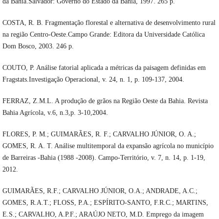
da Bahia.Salvador: Governo do Estado da Bahia, 1997. 265 p.
COSTA, R. B. Fragmentação florestal e alternativa de desenvolvimento rural
na região Centro-Oeste.Campo Grande: Editora da Universidade Católica
Dom Bosco, 2003. 246 p.
COUTO, P. Análise fatorial aplicada a métricas da paisagem definidas em
Fragstats.Investigação Operacional, v. 24, n. 1, p. 109-137, 2004.
FERRAZ, Z.M.L. A produção de grãos na Região Oeste da Bahia. Revista
Bahia Agrícola, v.6, n.3,p. 3-10,2004.
FLORES, P. M.; GUIMARÃES, R. F.; CARVALHO JÚNIOR, O. A.;
GOMES, R. A. T. Análise multitemporal da expansão agrícola no município
de Barreiras -Bahia (1988 -2008). Campo-Território, v. 7, n. 14, p. 1-19,
2012.
GUIMARÃES, R.F.; CARVALHO JÚNIOR, O.A.; ANDRADE, A.C.;
GOMES, R.A.T.; FLOSS, P.A.; ESPÍRITO-SANTO, F.R.C.; MARTINS,
E.S.; CARVALHO, A.P.F.; ARAÚJO NETO, M.D. Emprego da imagem