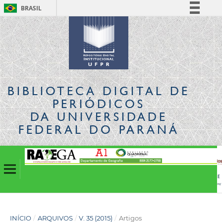
BRASIL
Simplifique!
Comunica BR
Participe
Acesso à informação
Legislação
BIBLIOTECA DIGITAL
DE
Canais
PERIÓDICOS
DA UNIVERSIDADE
FEDERAL DO PARANÁ
INÍCIO
/
ARQUIVOS
/
V. 35 (2015)
/
Artigos