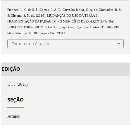
Pinheiro, L. C. da S. J., Gomes, R. A. T., Carvalho Júnior, O. A. de, Guimarães, R. F.,
& Oliveira, S. N. de. (2016). MUDANÇAS DO USO DA TERRA E
FRAGMENTAÇÃO DA PAISAGEM NO MUNICÍPIO DE CORRENTINA (BA)
DURANTE 1988-2008.
Ra’e Ga: O Espaço Geográfico Em Análise
,
35
, 169–198.
https://doi.org/10.5380/raega.v35i0.39941
Fomatos de Citação
EDIÇÃO
v. 35 (2015)
SEÇÃO
Artigos