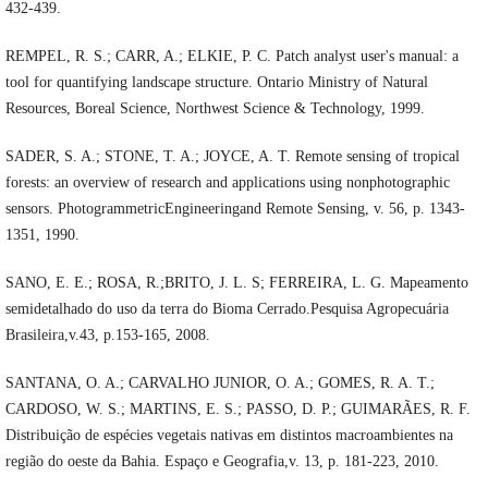
432-439.
REMPEL, R. S.; CARR, A.; ELKIE, P. C. Patch analyst user's manual: a
tool for quantifying landscape structure. Ontario Ministry of Natural
Resources, Boreal Science, Northwest Science & Technology, 1999.
SADER, S. A.; STONE, T. A.; JOYCE, A. T. Remote sensing of tropical
forests: an overview of research and applications using nonphotographic
sensors. PhotogrammetricEngineeringand Remote Sensing, v. 56, p. 1343-
1351, 1990.
SANO, E. E.; ROSA, R.;BRITO, J. L. S; FERREIRA, L. G. Mapeamento
semidetalhado do uso da terra do Bioma Cerrado.Pesquisa Agropecuária
Brasileira,v.43, p.153-165, 2008.
SANTANA, O. A.; CARVALHO JUNIOR, O. A.; GOMES, R. A. T.;
CARDOSO, W. S.; MARTINS, E. S.; PASSO, D. P.; GUIMARÃES, R. F.
Distribuição de espécies vegetais nativas em distintos macroambientes na
região do oeste da Bahia. Espaço e Geografia,v. 13, p. 181-223, 2010.