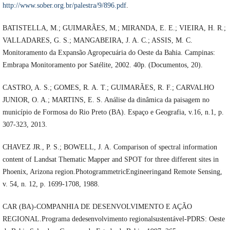
http://www.sober.org.br/palestra/9/896.pdf
.
BATISTELLA, M.; GUIMARÃES, M.; MIRANDA, E. E.; VIEIRA, H. R.;
VALLADARES, G. S.; MANGABEIRA, J. A. C.; ASSIS, M. C.
Monitoramento da Expansão Agropecuária do Oeste da Bahia. Campinas:
Embrapa Monitoramento por Satélite, 2002. 40p. (Documentos, 20).
CASTRO, A. S.; GOMES, R. A. T.; GUIMARÃES, R. F.; CARVALHO
JUNIOR, O. A.; MARTINS, E. S. Análise da dinâmica da paisagem no
município de Formosa do Rio Preto (BA). Espaço e Geografia, v.16, n.1, p.
307-323, 2013.
CHAVEZ JR., P. S.; BOWELL, J. A. Comparison of spectral information
content of Landsat Thematic Mapper and SPOT for three different sites in
Phoenix, Arizona region.PhotogrammetricEngineeringand Remote Sensing,
v. 54, n. 12, p. 1699-1708, 1988.
CAR (BA)-COMPANHIA DE DESENVOLVIMENTO E AÇÃO
REGIONAL.Programa dedesenvolvimento regionalsustentável-PDRS: Oeste