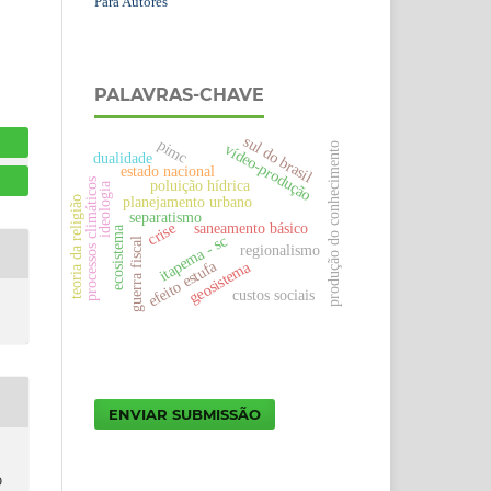
Para Autores
PALAVRAS-CHAVE
sul do brasil
pimc
vídeo-produção
produção do conhecimento
dualidade
estado nacional
poluição hídrica
processos climáticos
ideologia
planejamento urbano
teoria da religião
separatismo
saneamento básico
crise
ecosistema
itapema - sc
guerra fiscal
regionalismo
efeito estufa
geosistema
custos sociais
ENVIAR SUBMISSÃO
&
O