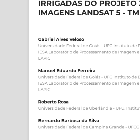
IRRIGADAS DO PROJETO J
IMAGENS LANDSAT 5 - TM
Gabriel Alves Veloso
Universidade Federal de Goiás - UFG Instituto de 
IESA Laboratório de Processamento de Imagem e
LAPIG
Manuel Eduardo Ferreira
Universidade Federal de Goiás - UFG Instituto de 
IESA Laboratório de Processamento de Imagem e
LAPIG
Roberto Rosa
Universidade Federal de Uberlândia - UFU, Institu
Bernardo Barbosa da Silva
Universidade Federal de Campina Grande - UFCG