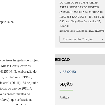
DO ALBEDO DE SUPERFÍCIE EM
ÁREAS IRRIGADAS DO PROJETO
JAÍBA (MINAS GERAIS), MEDIANTE
IMAGENS LANDSAT 5 - TM.
Ra’e Ga:
O Espaço Geográfico Em Análise
,
35
,
jeto Jaíba
126–146.
https://doi.org/10.5380/raega.v35i0.3975
Fomatos de Citação
EDIÇÃO
 de áreas irrigadas do projeto
e Minas Gerais, entre as
41257 N. Na elaboração do
v. 35 (2015)
 5, órbita/ponto 219/70,
de abril (DJ111), 24 de junho
SEÇÃO
todas do ano de 2011. A
do os procedimentos do
Artigos
r Land
), que se baseia na