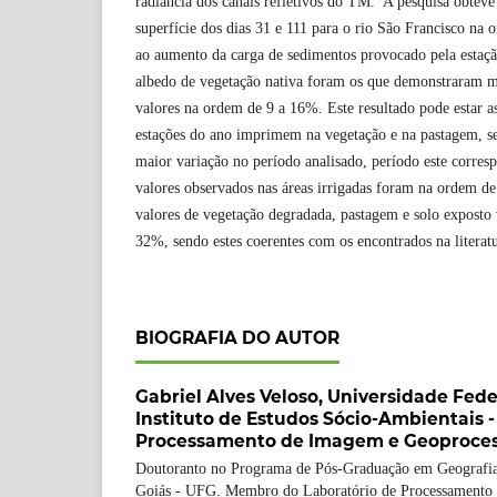
radiância dos canais refletivos do TM. A pesquisa obteve
superfície dos dias 31 e 111 para o rio São Francisco na
ao aumento da carga de sedimentos provocado pela estaçã
albedo de vegetação nativa foram os que demonstraram m
valores na ordem de 9 a 16%. Este resultado pode estar a
estações do ano imprimem na vegetação e na pastagem, s
maior variação no período analisado, período este corres
valores observados nas áreas irrigadas foram na ordem d
valores de vegetação degradada, pastagem e solo exposto
32%, sendo estes coerentes com os encontrados na literatu
BIOGRAFIA DO AUTOR
Gabriel Alves Veloso,
Universidade Fede
Instituto de Estudos Sócio-Ambientais -
Processamento de Imagem e Geoproces
Doutoranto no Programa de Pós-Graduação em Geografia
Goiás - UFG. Membro do Laboratório de Processamento