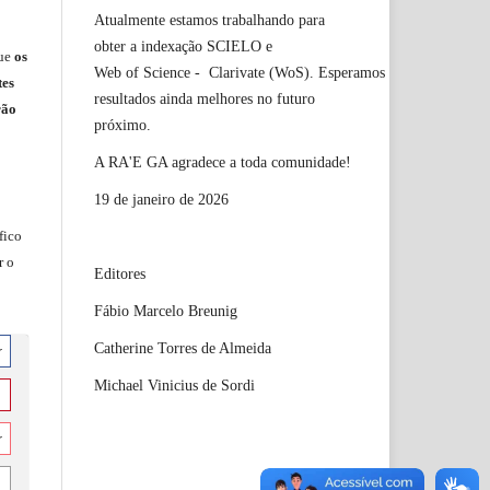
Atualmente estamos trabalhando para
obter a indexação SCIELO e
ue
os
Web of Science - Clarivate (WoS). Esperamos
tes
resultados ainda melhores no futuro
rão
próximo.
A RA'E GA agradece a toda comunidade!
19 de janeiro de 2026
fico
r o
Editores
Fábio Marcelo Breunig
Catherine Torres de Almeida
r
Michael Vinicius de Sordi
r