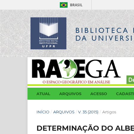
BRASIL
BIBLIOTECA 
DA UNIVERS
ATUAL
ARQUIVOS
ACESSO
CADAST
INÍCIO
/
ARQUIVOS
/
V. 35 (2015)
/
Artigos
DETERMINAÇÃO DO ALBE