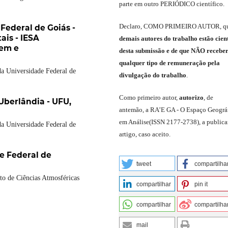
parte em outro
PERIÓDICO
científico.
Declaro
,
COMO PRIMEIRO AUTOR
,
q
Federal de Goiás -
ais - IESA
demais
autores do trabalho estão cien
gem e
de
sta
submiss
ão e
de
que
NÃO
recebe
qualquer tipo de remuneração pela
a Universidade Federal de
divulgação do trabalho
.
C
omo primeiro autor
,
a
utorizo
,
de
Uberlândia - UFU,
antemão,
a RA’E GA -
O Espaço Geográ
em Análise
(
ISSN 2177-2738
)
,
a publica
a Universidade Federal de
artigo, caso aceito.
e Federal de
tweet
compartilha
o de Ciências Atmosféricas
compartilhar
pin it
compartilhar
compartilha
mail