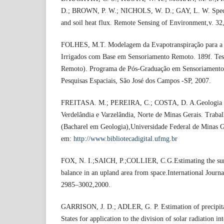
D.; BROWN, P. W.; NICHOLS, W. D.; GAY, L. W. Spectra
and soil heat flux. Remote Sensing of Environment,v. 32
FOLHES, M.T. Modelagem da Evapotranspiração para a G
Irrigados com Base em Sensoriamento Remoto. 189f. Te
Remoto). Programa de Pós-Graduação em Sensoriamento 
Pesquisas Espaciais, São José dos Campos -SP, 2007.
FREITASA. M.; PEREIRA, C.; COSTA, D. A.Geologia e 
Verdelândia e Varzelândia, Norte de Minas Gerais. Traba
(Bacharel em Geologia),Universidade Federal de Minas 
em:
http://www.bibliotecadigital.ufmg.br
FOX, N. I.;SAICH, P.;COLLIER, C.G.Estimating the surf
balance in an upland area from space.International Journa
2985–3002,2000.
GARRISON, J. D.; ADLER, G. P. Estimation of precipita
States for application to the division of solar radiation int