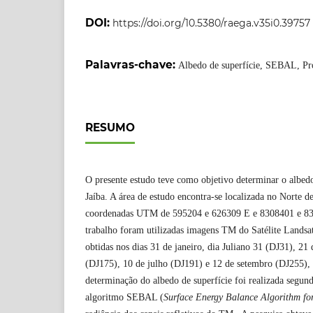
DOI:
https://doi.org/10.5380/raega.v35i0.39757
Palavras-chave:
Albedo de superfície, SEBAL, Pro
RESUMO
O presente estudo teve como objetivo determinar o albedo
Jaíba. A área de estudo encontra-se localizada no Norte d
coordenadas UTM de 595204 e 626309 E e 8308401 e 83
trabalho foram utilizadas imagens TM do Satélite Landsat
obtidas nos dias 31 de janeiro, dia Juliano 31 (DJ31), 21 
(DJ175), 10 de julho (DJ191) e 12 de setembro (DJ255), 
determinação do albedo de superfície foi realizada segun
algoritmo SEBAL (
Surface Energy Balance Algorithm fo