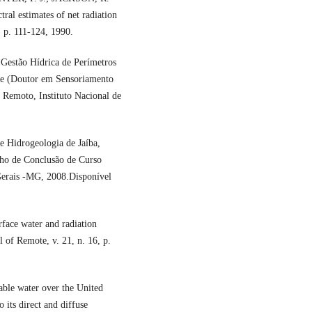
l estimates of net radiation
, p. 111-124, 1990.
estão Hídrica de Perímetros
se (Doutor em Sensoriamento
Remoto, Instituto Nacional de
Hidrogeologia de Jaíba,
lho de Conclusão de Curso
Gerais -MG, 2008.Disponível
ace water and radiation
l of Remote, v. 21, n. 16, p.
ble water over the United
o its direct and diffuse