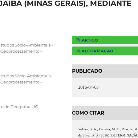
AÍBA (MINAS GERAIS), MEDIANTE
ARTIGO
Estudos Sócio-Ambientais -
AUTORIZAÇÃO
 Geoprocessamento -
PUBLICADO
Estudos Sócio-Ambientais -
 Geoprocessamento -
2016-04-03
to de Geografia - IG
COMO CITAR
Veloso, G. A., Ferreira, M. E., Rosa, R., 
da Silva, B. B. (2016). DETERMINAÇÃ