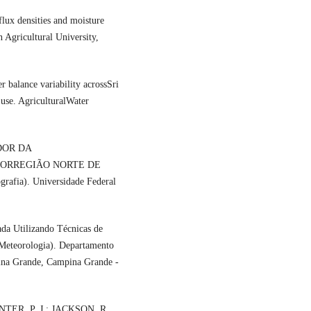
ux densities and moisture
 Agricultural University,
ance variability acrossSri
 use. AgriculturalWater
DOR DA
SORREGIÃO NORTE DE
rafia). Universidade Federal
da Utilizando Técnicas de
Meteorologia). Departamento
pina Grande, Campina Grande -
TER, P. J.; JACKSON, R.