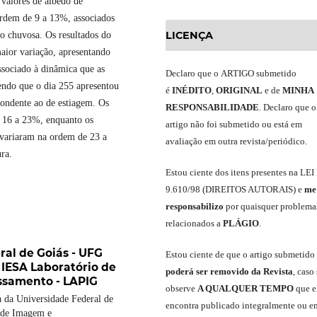
 valores de albedo de
 ordem de 9 a 13%, associados
LICENÇA
o chuvosa. Os resultados do
aior variação, apresentando
ssociado à dinâmica que as
Declaro
que o
ARTIGO
submetido
endo que o dia 255 apresentou
é
INÉDITO
,
ORIGINAL
e
de
MINHA
pondente ao de estiagem. Os
RESPONSABILIDADE
.
Declaro que o
e 16 a 23%, enquanto os
artigo não foi submetido ou está em
 variaram na ordem de 23 a
avaliação em outra revista/periódico.
ra.
Est
ou
ciente dos itens presentes na LEI
9.610
/
98 (DIREITOS AUTORAIS)
e
me
responsabili
z
o
por quaisquer problema
relacionados a
PLÁGIO
.
ral de Goiás - UFG
E
stou
ciente de que o artigo submetido
 IESA Laboratório de
poderá ser removido da Revista
,
caso 
samento - LAPIG
observe
A QUALQUER TEMPO
que
e
 da Universidade Federal de
encontra publicado integralmente ou e
 de Imagem e