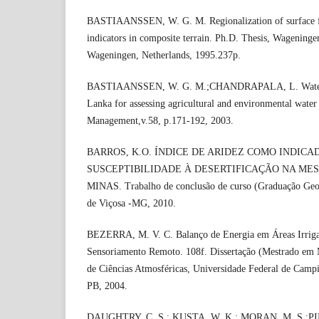
BASTIAANSSEN, W. G. M. Regionalization of surface fl
indicators in composite terrain. Ph.D. Thesis, Wageningen
Wageningen, Netherlands, 1995.237p.
BASTIAANSSEN, W. G. M.;CHANDRAPALA, L. Water bal
Lanka for assessing agricultural and environmental water
Management,v.58, p.171-192, 2003.
BARROS, K.O. ÍNDICE DE ARIDEZ COMO INDICA
SUSCEPTIBILIDADE À DESERTIFICAÇÃO NA ME
MINAS. Trabalho de conclusão de curso (Graduação Geog
de Viçosa -MG, 2010.
BEZERRA, M. V. C. Balanço de Energia em Áreas Irriga
Sensoriamento Remoto. 108f. Dissertação (Mestrado em 
de Ciências Atmosféricas, Universidade Federal de Cam
PB, 2004.
DAUGHTRY, C. S.; KUSTA, W. K.; MORAN, M. S.;PIN