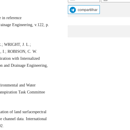
compartilhar
 in reference
rainage Engineering, v.122, p.
; WRIGHT, J. L.;
I.; ROBISON, C. W.
ration with Internalized
on and Drainage Engineering,
ironmental and Water
ranspiration Task Committee
on of land surfacespectral
channel data. International
92.