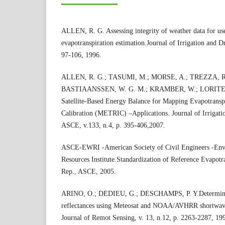
ALLEN, R. G. Assessing integrity of weather data for use
evapotranspiration estimation.Journal of Irrigation and D
97-106, 1996.
ALLEN, R. G.; TASUMI, M.; MORSE, A.; TREZZA, R.
BASTIAANSSEN, W. G. M.; KRAMBER, W.; LORITE, 
Satellite-Based Energy Balance for Mapping Evapotranspi
Calibration (METRIC) –Applications. Journal of Irrigati
ASCE, v.133, n.4, p. 395-406,2007.
ASCE-EWRI -American Society of Civil Engineers -Env
Resources Institute.Standardization of Reference Evapot
Rep., ASCE, 2005.
ARINO, O.; DEDIEU, G.; DESCHAMPS, P. Y.Determinati
reflectances using Meteosat and NOAA/AVHRR shortwave 
Journal of Remot Sensing, v. 13, n.12, p. 2263-2287, 19