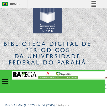
BRASIL
Simplifique!
Comunica BR
Participe
Acesso à informação
Legislação
BIBLIOTECA DIGITAL
DE
Canais
PERIÓDICOS
DA UNIVERSIDADE
FEDERAL DO PARANÁ
INÍCIO
/
ARQUIVOS
/
V. 34 (2015)
/
Artigos