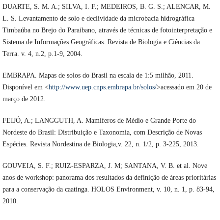
DUARTE, S. M. A.; SILVA, I. F.; MEDEIROS, B. G. S.; ALENCAR, M.
L. S. Levantamento de solo e declividade da microbacia hidrográfica
Timbaúba no Brejo do Paraibano, através de técnicas de fotointerpretação e
Sistema de Informações Geográficas. Revista de Biologia e Ciências da
Terra. v. 4, n.2, p.1-9, 2004.
EMBRAPA. Mapas de solos do Brasil na escala de 1:5 milhão, 2011.
Disponível em <
http://www.uep.cnps.embrapa.br/solos/
>acessado em 20 de
março de 2012.
FEIJÓ, A.; LANGGUTH, A. Mamíferos de Médio e Grande Porte do
Nordeste do Brasil: Distribuição e Taxonomia, com Descrição de Novas
Espécies. Revista Nordestina de Biologia,v. 22, n. 1/2, p. 3-225, 2013.
GOUVEIA, S. F.; RUIZ-ESPARZA, J. M; SANTANA, V. B. et al. Nove
anos de workshop: panorama dos resultados da definição de áreas prioritárias
para a conservação da caatinga. HOLOS Environment, v. 10, n. 1, p. 83-94,
2010.