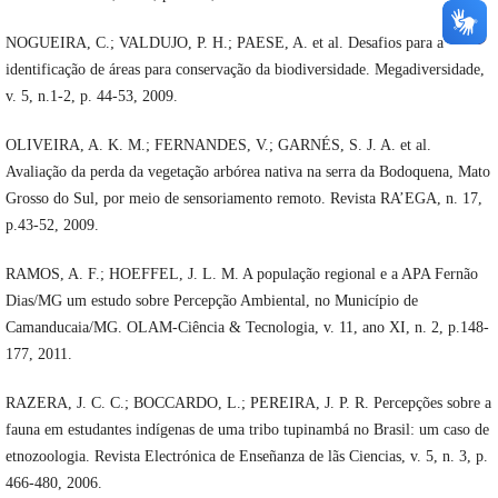
NOGUEIRA, C.; VALDUJO, P. H.; PAESE, A. et al. Desafios para a
identificação de áreas para conservação da biodiversidade. Megadiversidade,
v. 5, n.1-2, p. 44-53, 2009.
OLIVEIRA, A. K. M.; FERNANDES, V.; GARNÉS, S. J. A. et al.
Avaliação da perda da vegetação arbórea nativa na serra da Bodoquena, Mato
Grosso do Sul, por meio de sensoriamento remoto. Revista RA’EGA, n. 17,
p.43-52, 2009.
RAMOS, A. F.; HOEFFEL, J. L. M. A população regional e a APA Fernão
Dias/MG um estudo sobre Percepção Ambiental, no Município de
Camanducaia/MG. OLAM-Ciência & Tecnologia, v. 11, ano XI, n. 2, p.148-
177, 2011.
RAZERA, J. C. C.; BOCCARDO, L.; PEREIRA, J. P. R. Percepções sobre a
fauna em estudantes indígenas de uma tribo tupinambá no Brasil: um caso de
etnozoologia. Revista Electrónica de Enseñanza de lãs Ciencias, v. 5, n. 3, p.
466-480, 2006.