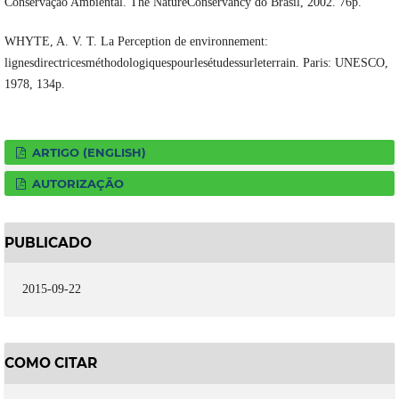
Conservação Ambiental. The NatureConservancy do Brasil, 2002. 76p.
WHYTE, A. V. T. La Perception de environnement:
lignesdirectricesméthodologiquespourlesétudessurleterrain. Paris: UNESCO,
1978, 134p.
ARTIGO (ENGLISH)
AUTORIZAÇÃO
PUBLICADO
2015-09-22
COMO CITAR