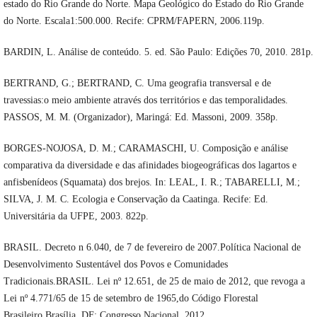
estado do Rio Grande do Norte. Mapa Geológico do Estado do Rio Grande
do Norte. Escala1:500.000. Recife: CPRM/FAPERN, 2006.119p.
BARDIN, L. Análise de conteúdo. 5. ed. São Paulo: Edições 70, 2010. 281p.
BERTRAND, G.; BERTRAND, C. Uma geografia transversal e de
travessias:o meio ambiente através dos territórios e das temporalidades.
PASSOS, M. M. (Organizador), Maringá: Ed. Massoni, 2009. 358p.
BORGES-NOJOSA, D. M.; CARAMASCHI, U. Composição e análise
comparativa da diversidade e das afinidades biogeográficas dos lagartos e
anfisbenídeos (Squamata) dos brejos. In: LEAL, I. R.; TABARELLI, M.;
SILVA, J. M. C. Ecologia e Conservação da Caatinga. Recife: Ed.
Universitária da UFPE, 2003. 822p.
BRASIL. Decreto n 6.040, de 7 de fevereiro de 2007.Política Nacional de
Desenvolvimento Sustentável dos Povos e Comunidades
Tradicionais.BRASIL. Lei nº 12.651, de 25 de maio de 2012, que revoga a
Lei nº 4.771/65 de 15 de setembro de 1965,do Código Florestal
Brasileiro.Brasília, DF: Congresso Nacional, 2012.