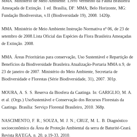
MMA. Ministério de Meio Ambiente. Livro Vermelho da Fauna Brasileira
Ameaçada de Extinção. 1 ed. Brasília, DF: MMA; Belo Horizonte, MG:
Fundação Biodiversitas, v.II (Biodiversidade 19), 2008. 1420p.
MMA. Ministério de Meio Ambiente.Instrução Normativa nº 06, de 23 de
setembro de 2008.Lista Oficial das Espécies da Flora Brasileira Ameaçadas
de Extinção. 2008.
MMA. Áreas Prioritárias para conservação, Uso Sustentável e Repartição de
Benefícios da Biodiversidade Brasileira.Atualização-Portaria MMA n.9, de
23 de janeiro de 2007. Ministério do Meio Ambiente, Secretaria de
Biodiversidade e Florestas (Série Biodiversidade, 31), 2007. 301p.
MOURA, A. S. S. Reserva da Biosfera da Caatinga. In: GARIGLIO, M. A.
et al. (Orgs.) UsoSustentável e Conservação dos Recursos Florestais da
Caatinga. Brasília: Serviço Florestal Brasileiro, 2010. 368p.
NASCIMENTO, F. R.; SOUZA, M. J. N.; CRUZ, M. L. B. Diagnóstico
socioeconômico da Área de Proteção Ambiental da serra de Baturité-Ceará.
Revista RA’EGA, n. 20, p.19-33, 2010.