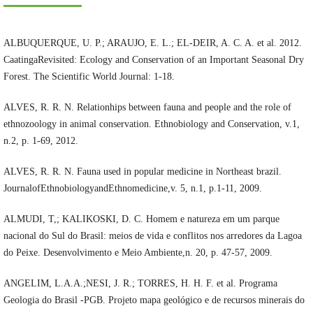
ALBUQUERQUE, U. P.; ARAUJO, E. L.; EL-DEIR, A. C. A. et al. 2012.
CaatingaRevisited: Ecology and Conservation of an Important Seasonal Dry
Forest. The Scientific World Journal: 1-18.
ALVES, R. R. N. Relationhips between fauna and people and the role of
ethnozoology in animal conservation. Ethnobiology and Conservation, v.1,
n.2, p. 1-69, 2012.
ALVES, R. R. N. Fauna used in popular medicine in Northeast brazil.
JournalofEthnobiologyandEthnomedicine,v. 5, n.1, p.1-11, 2009.
ALMUDI, T,; KALIKOSKI, D. C. Homem e natureza em um parque
nacional do Sul do Brasil: meios de vida e conflitos nos arredores da Lagoa
do Peixe. Desenvolvimento e Meio Ambiente,n. 20, p. 47-57, 2009.
ANGELIM, L.A.A.;NESI, J. R.; TORRES, H. H. F. et al. Programa
Geologia do Brasil -PGB. Projeto mapa geológico e de recursos minerais do