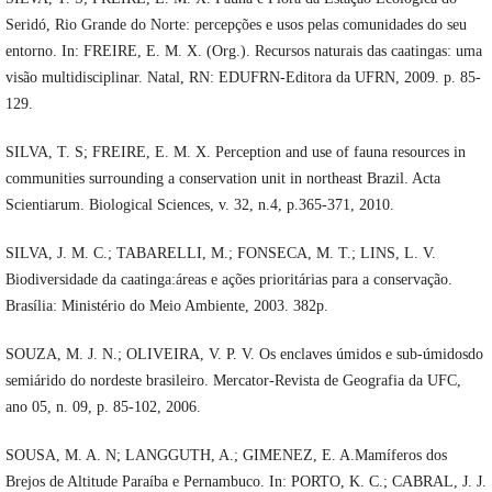
Seridó, Rio Grande do Norte: percepções e usos pelas comunidades do seu
entorno. In: FREIRE, E. M. X. (Org.). Recursos naturais das caatingas: uma
visão multidisciplinar. Natal, RN: EDUFRN-Editora da UFRN, 2009. p. 85-
129.
SILVA, T. S; FREIRE, E. M. X. Perception and use of fauna resources in
communities surrounding a conservation unit in northeast Brazil. Acta
Scientiarum. Biological Sciences, v. 32, n.4, p.365-371, 2010.
SILVA, J. M. C.; TABARELLI, M.; FONSECA, M. T.; LINS, L. V.
Biodiversidade da caatinga:áreas e ações prioritárias para a conservação.
Brasília: Ministério do Meio Ambiente, 2003. 382p.
SOUZA, M. J. N.; OLIVEIRA, V. P. V. Os enclaves úmidos e sub-úmidosdo
semiárido do nordeste brasileiro. Mercator-Revista de Geografia da UFC,
ano 05, n. 09, p. 85-102, 2006.
SOUSA, M. A. N; LANGGUTH, A.; GIMENEZ, E. A.Mamíferos dos
Brejos de Altitude Paraíba e Pernambuco. In: PORTO, K. C.; CABRAL, J. J.