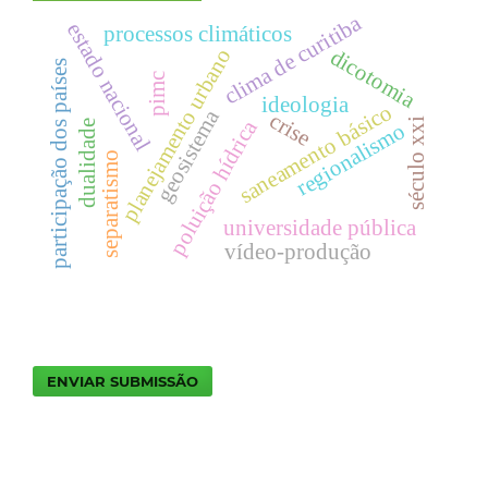
clima de curitiba
estado nacional
processos climáticos
dicotomia
planejamento urbano
participação dos países
pimc
ideologia
saneamento básico
geosistema
crise
poluição hídrica
século xxi
regionalismo
dualidade
separatismo
universidade pública
vídeo-produção
ENVIAR SUBMISSÃO