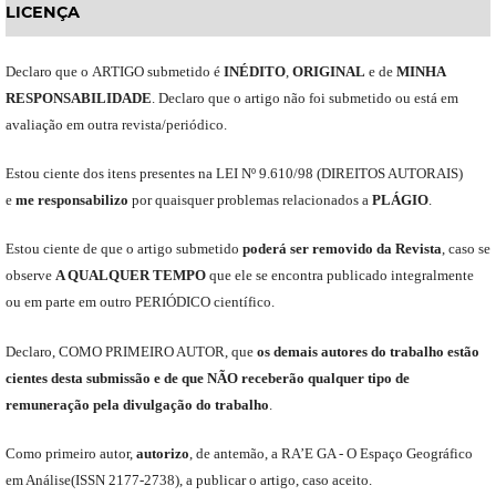
LICENÇA
Declaro
que o
ARTIGO
submetido
é
INÉDITO
,
ORIGINAL
e
de
MINHA
RESPONSABILIDADE
.
Declaro que o artigo não foi submetido ou está em
avaliação em outra revista/periódico.
Est
ou
ciente dos itens presentes na LEI Nº 9.610
/
98 (DIREITOS AUTORAIS)
e
me
responsabili
z
o
por quaisquer problemas relacionados a
PLÁGIO
.
E
stou
ciente de que o artigo submetido
poderá ser removido da Revista
,
caso se
observe
A QUALQUER TEMPO
que
ele
se encontra publicado integralmente
ou em parte em outro
PERIÓDICO
científico.
Declaro
,
COMO PRIMEIRO AUTOR
,
que
os
demais
autores do trabalho estão
cientes de
sta
submiss
ão e
de
que
NÃO
receberão qualquer tipo de
remuneração pela divulgação do trabalho
.
C
omo primeiro autor
,
a
utorizo
,
de antemão,
a RA’E GA -
O Espaço Geográfico
em Análise
(
ISSN 2177-2738
)
,
a publicar o artigo, caso aceito.