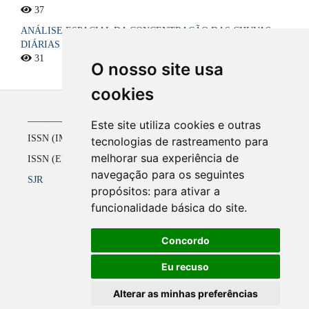
37
ANÁLISE ESPACIAL DA CONCENTRAÇÃO DAS CHUVAS
DIÁRIAS NO ESTADO DA PARAÍBA, BRASIL
31
O nosso site usa
cookies
_____________________________________________
Este site utiliza cookies e outras
ISSN (IMPRESSO) 1516-4136 até 2008
tecnologias de rastreamento para
melhorar sua experiência de
ISSN (ELETRÔNICO) 2177-2738 a partir de 2009
navegação para os seguintes
SJR
propósitos:
para ativar a
funcionalidade básica do site
.
Concordo
Eu recuso
Alterar as minhas preferências