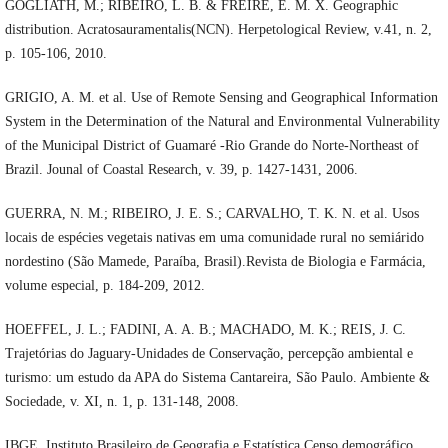
GOGLIATH, M.; RIBEIRO, L. B. & FREIRE, E. M. X. Geographic
distribution. Acratosauramentalis(NCN). Herpetological Review, v.41, n. 2,
p. 105-106, 2010.
GRIGIO, A. M. et al. Use of Remote Sensing and Geographical Information
System in the Determination of the Natural and Environmental Vulnerability
of the Municipal District of Guamaré -Rio Grande do Norte-Northeast of
Brazil. Jounal of Coastal Research, v. 39, p. 1427-1431, 2006.
GUERRA, N. M.; RIBEIRO, J. E. S.; CARVALHO, T. K. N. et al. Usos
locais de espécies vegetais nativas em uma comunidade rural no semiárido
nordestino (São Mamede, Paraíba, Brasil).Revista de Biologia e Farmácia,
volume especial, p. 184-209, 2012.
HOEFFEL, J. L.; FADINI, A. A. B.; MACHADO, M. K.; REIS, J. C.
Trajetórias do Jaguary-Unidades de Conservação, percepção ambiental e
turismo: um estudo da APA do Sistema Cantareira, São Paulo. Ambiente &
Sociedade, v. XI, n. 1, p. 131-148, 2008.
IBGE. Instituto Brasileiro de Geografia e Estatística.Censo demográfico