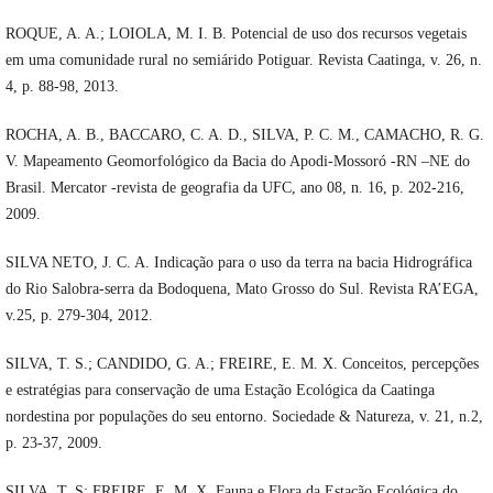
ROQUE, A. A.; LOIOLA, M. I. B. Potencial de uso dos recursos vegetais
em uma comunidade rural no semiárido Potiguar. Revista Caatinga, v. 26, n.
4, p. 88-98, 2013.
ROCHA, A. B., BACCARO, C. A. D., SILVA, P. C. M., CAMACHO, R. G.
V. Mapeamento Geomorfológico da Bacia do Apodi-Mossoró -RN –NE do
Brasil. Mercator -revista de geografia da UFC, ano 08, n. 16, p. 202-216,
2009.
SILVA NETO, J. C. A. Indicação para o uso da terra na bacia Hidrográfica
do Rio Salobra-serra da Bodoquena, Mato Grosso do Sul. Revista RA’EGA,
v.25, p. 279-304, 2012.
SILVA, T. S.; CANDIDO, G. A.; FREIRE, E. M. X. Conceitos, percepções
e estratégias para conservação de uma Estação Ecológica da Caatinga
nordestina por populações do seu entorno. Sociedade & Natureza, v. 21, n.2,
p. 23-37, 2009.
SILVA, T. S; FREIRE, E. M. X. Fauna e Flora da Estação Ecológica do