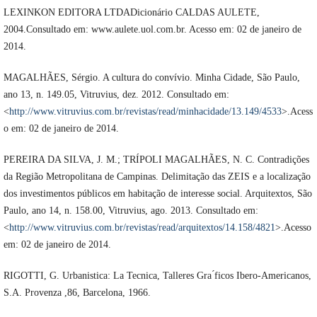
LEXINKON EDITORA LTDADicionário CALDAS AULETE,
2004.Consultado em: www.aulete.uol.com.br. Acesso em: 02 de janeiro de
2014.
MAGALHÃES, Sérgio. A cultura do convívio. Minha Cidade, São Paulo,
ano 13, n. 149.05, Vitruvius, dez. 2012. Consultado em:
<
http://www.vitruvius.com.br/revistas/read/minhacidade/13.149/4533
>.Acess
o em: 02 de janeiro de 2014.
PEREIRA DA SILVA, J. M.; TRÍPOLI MAGALHÃES, N. C. Contradições
da Região Metropolitana de Campinas. Delimitação das ZEIS e a localização
dos investimentos públicos em habitação de interesse social. Arquitextos, São
Paulo, ano 14, n. 158.00, Vitruvius, ago. 2013. Consultado em:
<
http://www.vitruvius.com.br/revistas/read/arquitextos/14.158/4821
>.Acesso
em: 02 de janeiro de 2014.
RIGOTTI, G. Urbanistica: La Tecnica, Talleres Gra ́ficos Ibero-Americanos,
S.A. Provenza ,86, Barcelona, 1966.