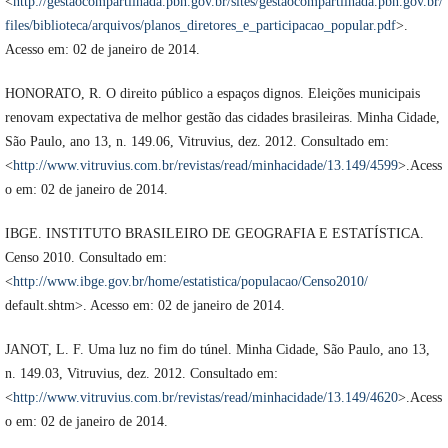
<
http://gestaocompartilhada.pbh.gov.br/sites/gestaocompartilhada.pbh.gov.br/
files/biblioteca/arquivos/planos_diretores_e_participacao_popular.pdf
>.
Acesso em: 02 de janeiro de 2014.
HONORATO, R. O direito público a espaços dignos. Eleições municipais
renovam expectativa de melhor gestão das cidades brasileiras. Minha Cidade,
São Paulo, ano 13, n. 149.06, Vitruvius, dez. 2012. Consultado em:
<
http://www.vitruvius.com.br/revistas/read/minhacidade/13.149/4599
>.Acess
o em: 02 de janeiro de 2014.
IBGE. INSTITUTO BRASILEIRO DE GEOGRAFIA E ESTATÍSTICA.
Censo 2010. Consultado em:
<
http://www.ibge.gov.br/home/estatistica/populacao/Censo2010/
default.shtm>. Acesso em: 02 de janeiro de 2014.
JANOT, L. F. Uma luz no fim do túnel. Minha Cidade, São Paulo, ano 13,
n. 149.03, Vitruvius, dez. 2012. Consultado em:
<
http://www.vitruvius.com.br/revistas/read/minhacidade/13.149/4620
>.Acess
o em: 02 de janeiro de 2014.