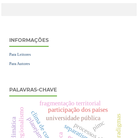
INFORMAÇÕES
Para Leitores
Para Autores
PALAVRAS-CHAVE
fragmentação territorial
participação dos países
regionalismo
clima de curitiba
paradigmas
universidade pública
pimc
processos climáticos
separatismo