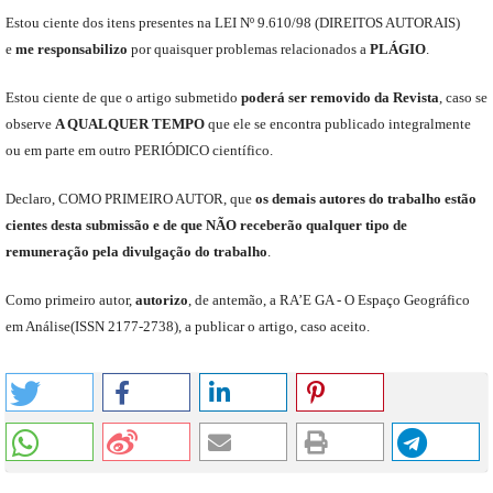
Est
ou
ciente dos itens presentes na LEI Nº 9.610
/
98 (DIREITOS AUTORAIS)
e
me
responsabili
z
o
por quaisquer problemas relacionados a
PLÁGIO
.
E
stou
ciente de que o artigo submetido
poderá ser removido da Revista
,
caso se
observe
A QUALQUER TEMPO
que
ele
se encontra publicado integralmente
ou em parte em outro
PERIÓDICO
científico.
Declaro
,
COMO PRIMEIRO AUTOR
,
que
os
demais
autores do trabalho estão
cientes de
sta
submiss
ão e
de
que
NÃO
receberão qualquer tipo de
remuneração pela divulgação do trabalho
.
C
omo primeiro autor
,
a
utorizo
,
de antemão,
a RA’E GA -
O Espaço Geográfico
em Análise
(
ISSN 2177-2738
)
,
a publicar o artigo, caso aceito.