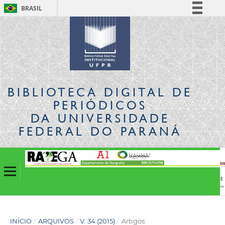
BRASIL
Simplifique!
Comunica BR
Participe
Acesso à informação
Legislação
BIBLIOTECA DIGITAL
DE
Canais
PERIÓDICOS
DA UNIVERSIDADE
FEDERAL DO PARANÁ
INÍCIO
/
ARQUIVOS
/
V. 34 (2015)
/
Artigos