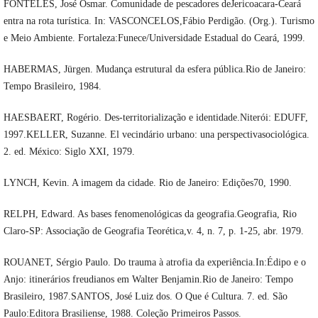
FONTELES, José Osmar. Comunidade de pescadores deJericoacara-Ceará
entra na rota turística. In: VASCONCELOS,Fábio Perdigão. (Org.). Turismo
e Meio Ambiente. Fortaleza:Funece/Universidade Estadual do Ceará, 1999.
HABERMAS, Jürgen. Mudança estrutural da esfera pública.Rio de Janeiro:
Tempo Brasileiro, 1984.
HAESBAERT, Rogério. Des-territorialização e identidade.Niterói: EDUFF,
1997.KELLER, Suzanne. El vecindário urbano: una perspectivasociológica.
2. ed. México: Siglo XXI, 1979.
LYNCH, Kevin. A imagem da cidade. Rio de Janeiro: Edições70, 1990.
RELPH, Edward. As bases fenomenológicas da geografia.Geografia, Rio
Claro-SP: Associação de Geografia Teorética,v. 4, n. 7, p. 1-25, abr. 1979.
ROUANET, Sérgio Paulo. Do trauma à atrofia da experiência.In:Édipo e o
Anjo: itinerários freudianos em Walter Benjamin.Rio de Janeiro: Tempo
Brasileiro, 1987.SANTOS, José Luiz dos. O Que é Cultura. 7. ed. São
Paulo:Editora Brasiliense, 1988. Coleção Primeiros Passos.