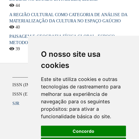
44
A REGIÃO CULTURAL COMO CATEGORIA DE ANÁLISE DA
MATERIALIZAÇÃO DA CULTURA NO ESPAÇO GAÚCHO
40
PAISAGEM E GEOGRAFIA FÍSICA GLOBAL. ESBOÇO
METODOLÓGICO
39
O nosso site usa
cookies
_____________________________________________
Este site utiliza cookies e outras
ISSN (IMPRESSO) 1516-4136 até 2008
tecnologias de rastreamento para
melhorar sua experiência de
ISSN (ELETRÔNICO) 2177-2738 a partir de 2009
navegação para os seguintes
SJR
propósitos:
para ativar a
funcionalidade básica do site
.
Concordo