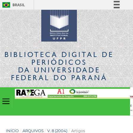
BRASIL
Simplifique!
Comunica BR
Participe
Acesso à informação
Legislação
BIBLIOTECA DIGITAL
DE
Canais
PERIÓDICOS
DA UNIVERSIDADE
FEDERAL DO PARANÁ
INÍCIO
/
ARQUIVOS
/
V. 8 (2004)
/
Artigos