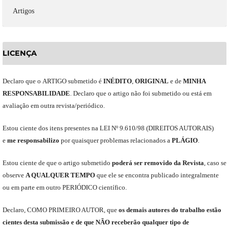
Artigos
LICENÇA
Declaro
que o
ARTIGO
submetido
é
INÉDITO
,
ORIGINAL
e
de
MINHA
RESPONSABILIDADE
.
Declaro que o artigo não foi submetido ou está em
avaliação em outra revista/periódico.
Est
ou
ciente dos itens presentes na LEI Nº 9.610
/
98 (DIREITOS AUTORAIS)
e
me
responsabili
z
o
por quaisquer problemas relacionados a
PLÁGIO
.
E
stou
ciente de que o artigo submetido
poderá ser removido da Revista
,
caso se
observe
A QUALQUER TEMPO
que
ele
se encontra publicado integralmente
ou em parte em outro
PERIÓDICO
científico.
Declaro
,
COMO PRIMEIRO AUTOR
,
que
os
demais
autores do trabalho estão
cientes de
sta
submiss
ão e
de
que
NÃO
receberão qualquer tipo de