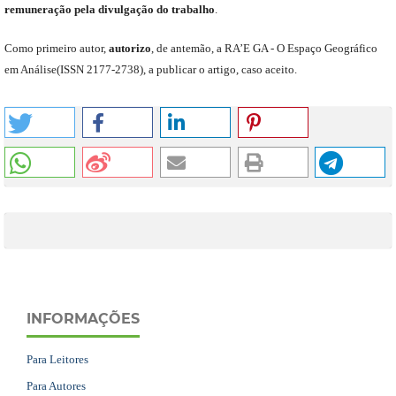
remuneração pela divulgação do trabalho
.
C
omo primeiro autor
,
a
utorizo
,
de antemão,
a RA’E GA -
O Espaço Geográfico
em Análise
(
ISSN 2177-2738
)
,
a publicar o artigo, caso aceito.
INFORMAÇÕES
Para Leitores
Para Autores