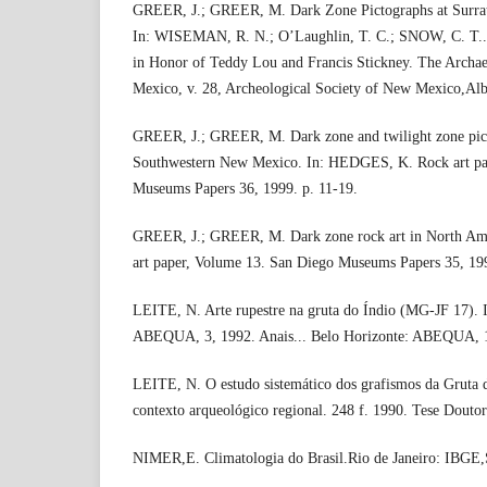
GREER, J.; GREER, M. Dark Zone Pictographs at Surrat
In: WISEMAN, R. N.; O’Laughlin, T. C.; SNOW, C. T.. F
in Honor of Teddy Lou and Francis Stickney. The Archae
Mexico, v. 28, Archeological Society of New Mexico,Alb
GREER, J.; GREER, M. Dark zone and twilight zone pic
Southwestern New Mexico. In: HEDGES, K. Rock art pa
Museums Papers 36, 1999. p. 11-19.
GREER, J.; GREER, M. Dark zone rock art in North A
art paper, Volume 13. San Diego Museums Papers 35, 19
LEITE, N. Arte rupestre na gruta do Índio (MG-JF 1
ABEQUA, 3, 1992. Anais... Belo Horizonte: ABEQUA, 1
LEITE, N. O estudo sistemático dos grafismos da Gruta 
contexto arqueológico regional. 248 f. 1990. Tese Douto
NIMER,E. Climatologia do Brasil.Rio de Janeiro: IBG