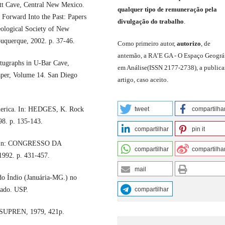
t Cave, Central New Mexico.
qualquer tipo de remuneração pela
orward Into the Past: Papers
divulgação do trabalho
.
ological Society of New
uquerque, 2002. p. 37-46.
C
omo primeiro autor
,
a
utorizo
,
de
antemão,
a RA’E GA -
O Espaço Geográ
tugraphs in U-Bar Cave,
em Análise
(
ISSN 2177-2738
)
,
a publica
per, Volume 14. San Diego
artigo, caso aceito.
merica. In: HEDGES, K. Rock
tweet
compartilha
98. p. 135-143.
compartilhar
pin it
7). In: CONGRESSO DA
compartilhar
compartilha
992. p. 431-457.
mail
do Índio (Januária-MG.) no
rado. USP.
compartilhar
E,SUPREN, 1979, 421p.