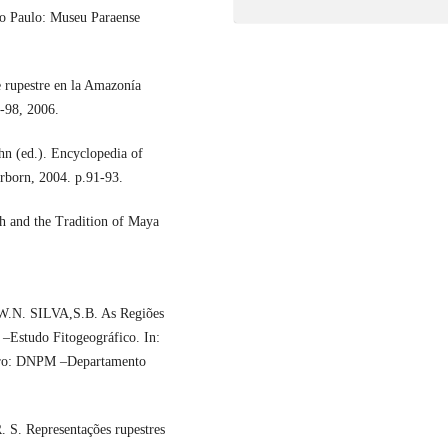
o Paulo: Museu Paraense
e rupestre en la Amazonía
7-98, 2006.
n (ed.). Encyclopedia of
rborn, 2004. p.91-93.
 and the Tradition of Maya
N. SILVA,S.B. As Regiões
 –Estudo Fitogeográfico. In:
ro: DNPM –Departamento
 Representações rupestres