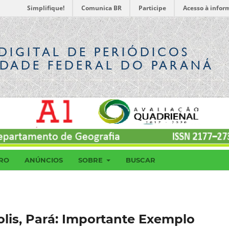
Simplifique!
Comunica BR
Participe
Acesso à infor
DIGITAL
DE PERIÓDICOS
IDADE FEDERAL DO PARANÁ
RO
ANÚNCIOS
SOBRE
BUSCAR
lis, Pará: Importante Exemplo