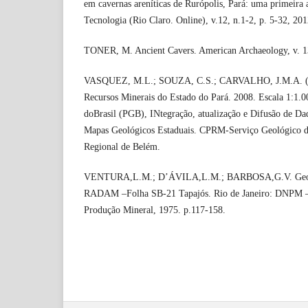
em cavernas areníticas de Rurópolis, Pará: uma primeir
Tecnologia (Rio Claro. Online), v.12, n.1-2, p. 5-32, 201
TONER, M. Ancient Cavers. American Archaeology, v. 13
VASQUEZ, M.L.; SOUZA, C.S.; CARVALHO, J.M.A. (Or
Recursos Minerais do Estado do Pará. 2008. Escala 1:1.
doBrasil (PGB), INtegração, atualização e Difusão de Da
Mapas Geológicos Estaduais. CPRM-Serviço Geológico do
Regional de Belém.
VENTURA,L.M.; D’ÁVILA,L.M.; BARBOSA,G.V. Geom
RADAM –Folha SB-21 Tapajós. Rio de Janeiro: DNPM –
Produção Mineral, 1975. p.117-158.