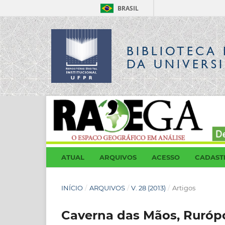
BRASIL
BIBLIOTECA 
DA UNIVERS
ATUAL
ARQUIVOS
ACESSO
CADAST
INÍCIO
/
ARQUIVOS
/
V. 28 (2013)
/
Artigos
Caverna das Mãos, Rurópo