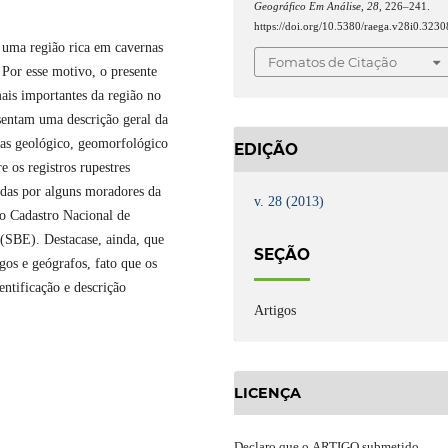
Geográfico Em Análise
,
28
, 226–241.
https://doi.org/10.5380/raega.v28i0.3230
 uma região rica em cavernas
Fomatos de Citação
 Por esse motivo, o presente
mais importantes da região no
sentam uma descrição geral da
pas geológico, geomorfológico
EDIÇÃO
 os registros rupestres
idas por alguns moradores da
v. 28 (2013)
no Cadastro Nacional de
(SBE). Destacase, ainda, que
SEÇÃO
ogos e geógrafos, fato que os
entificação e descrição
Artigos
LICENÇA
Declaro
que o
ARTIGO
submetido