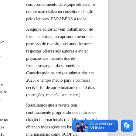
comprometimento da equipe editorial, o
que se materializa na consulta e citação
pelos leitores. PARABÉNS a todos!
A equipe editorial vem trabalhando, de
forma contínua, no aprimoramento do
 Nº
processo de revisão, buscando fornecer
respostas céleres aos autores e evitar
s
prejuízos aos manuscritos de
fronteira/vanguarda submetidos.
Considerando os artigos submetidos em
2025, o tempo médio para a primeira
se
decisão foi de aproximadamente 40 dias
le
se
(correções, rejeição, aceite etc.).
m
Ressaltamos que a revista tem
continuamente progredido nos índices de
citação internacionais (ex. Dimension AI),
ue
os
obtendo indexações em bases
tes
internacionais como SCOPUS.
rão