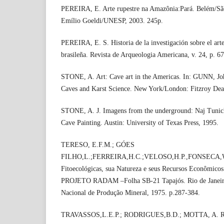
PEREIRA, E. Arte rupestre na Amazônia:Pará. Belém/Sã
Emílio Goeldi/UNESP, 2003. 245p.
PEREIRA, E. S. Historia de la investigación sobre el art
brasileña. Revista de Arqueologia Americana, v. 24, p. 6
STONE, A. Art: Cave art in the Americas. In: GUNN, Joh
Caves and Karst Science. New York/London: Fitzroy Dea
STONE, A. J. Imagens from the underground: Naj Tunich
Cave Painting. Austin: University of Texas Press, 1995.
TERESO, E.F.M.; GÓES
FILHO,L.;FERREIRA,H.C.;VELOSO,H.P.,FONSECA,W.
Fitoecológicas, sua Natureza e seus Recursos Econômicos
PROJETO RADAM –Folha SB-21 Tapajós. Rio de Janei
Nacional de Produção Mineral, 1975. p.287-384.
TRAVASSOS,L.E.P.; RODRIGUES,B.D.; MOTTA, A. R. S.