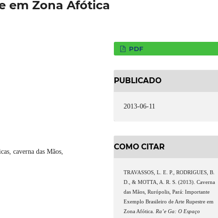
re em Zona Afótica
PDF
PUBLICADO
2013-06-11
COMO CITAR
ticas, caverna das Mãos,
TRAVASSOS, L. E. P., RODRIGUES, B.
D., & MOTTA, A. R. S. (2013). Caverna
das Mãos, Rurópolis, Pará: Importante
Exemplo Brasileiro de Arte Rupestre em
Zona Afótica.
Ra’e Ga: O Espaço