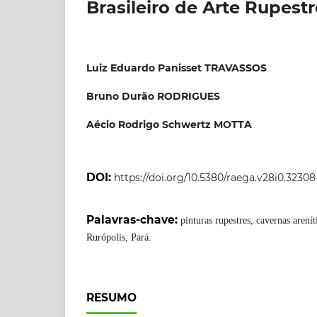
Brasileiro de Arte Rupest
Luiz Eduardo Panisset TRAVASSOS
Bruno Durão RODRIGUES
Aécio Rodrigo Schwertz MOTTA
DOI:
https://doi.org/10.5380/raega.v28i0.32308
Palavras-chave:
pinturas rupestres, cavernas arení
Rurópolis, Pará.
RESUMO