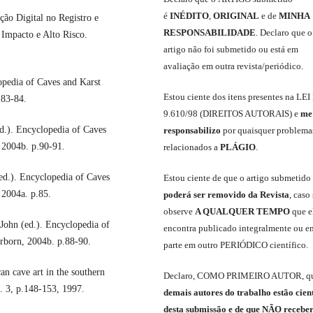
é
INÉDITO
,
ORIGINAL
e
de
MINHA
o Digital no Registro e
RESPONSABILIDADE
.
Declaro que o
 Impacto e Alto Risco.
artigo não foi submetido ou está em
avaliação em outra revista/periódico.
pedia of Caves and Karst
Est
ou
ciente dos itens presentes na LEI
 83-84.
9.610
/
98 (DIREITOS AUTORAIS)
e
me
d.). Encyclopedia of Caves
responsabili
z
o
por quaisquer problema
 2004b. p.90-91.
relacionados a
PLÁGIO
.
d.). Encyclopedia of Caves
E
stou
ciente de que o artigo submetido
 2004a. p.85.
poderá ser removido da Revista
,
caso 
observe
A QUALQUER TEMPO
que
e
John (ed.). Encyclopedia of
encontra publicado integralmente ou e
rborn, 2004b. p.88-90.
parte em outro
PERIÓDICO
científico.
 cave art in the southern
Declaro
,
COMO PRIMEIRO AUTOR
,
q
n. 3, p.148-153, 1997.
demais
autores do trabalho estão cien
de
sta
submiss
ão e
de
que
NÃO
recebe