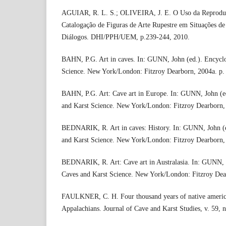
AGUIAR, R. L. S.; OLIVEIRA, J. E. O Uso da Reproduçã
Catalogação de Figuras de Arte Rupestre em Situações de
Diálogos. DHI/PPH/UEM, p.239-244, 2010.
BAHN, P.G. Art in caves. In: GUNN, John (ed.). Encyclo
Science. New York/London: Fitzroy Dearborn, 2004a. p.
BAHN, P.G. Art: Cave art in Europe. In: GUNN, John (e
and Karst Science. New York/London: Fitzroy Dearborn,
BEDNARIK, R. Art in caves: History. In: GUNN, John (e
and Karst Science. New York/London: Fitzroy Dearborn,
BEDNARIK, R. Art: Cave art in Australasia. In: GUNN, 
Caves and Karst Science. New York/London: Fitzroy Dea
FAULKNER, C. H. Four thousand years of native american
Appalachians. Journal of Cave and Karst Studies, v. 59, 