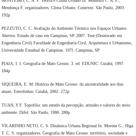
MONTEIRO, C. A. F. Teoria e Clima Urbano.In: Monteiro C. A. F.;
Mendonça F. organizadores. Clima Urbano. Contexto: São Paulo, 2003.
192p.
PEZZUTO, C. C. Avaliação do Ambiente Térmico nos Espaços Urbanos
Abertos. Estudo de caso em Campinas, SP. 2007. Tese (Doutorado em
Engenharia Civil) Faculdade de Engenharia Civil, Arquitetura e Urbanismo,
Universidade Estadual de Campinas. 197f. Campinas, SP.
PIAIA, I. I. Geografia de Mato Grosso. 3. ed. EDUNIC: Cuiabá, 1997.
184p.
SIQUEIRA, E. M. História de Mato Grosso: da ancestralidade aos dias
atuais. Entrelinhas: Cuiabá, 2002. 272p.
TUAN, Y F. Topofilia: um estudo da percepção, atitudes e valores do meio
ambiente. Difel: São Paulo, 1980. 288p.
VILARINHO NETO, C. S. Dinâmica Urbana Regional.In: Morene G.; Higa
T. C. S. organizadores. Geografia de Mato Grosso: território, sociedade e