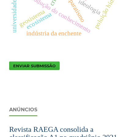
universidade pública
poluição hídrica
produção do conhecimento
separatismo
ideologia
geosistema
ecosistema
indústria da enchente
ENVIAR SUBMISSÃO
ANÚNCIOS
Revista RAEGA consolida a