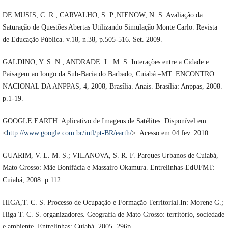
DE MUSIS, C. R.; CARVALHO, S. P.;NIENOW, N. S. Avaliação da
Saturação de Questões Abertas Utilizando Simulação Monte Carlo. Revista
de Educação Pública. v.18, n.38, p.505-516. Set. 2009.
GALDINO, Y. S. N.; ANDRADE. L. M. S. Interações entre a Cidade e
Paisagem ao longo da Sub-Bacia do Barbado, Cuiabá –MT. ENCONTRO
NACIONAL DA ANPPAS, 4, 2008, Brasília. Anais. Brasília: Anppas, 2008.
p.1-19.
GOOGLE EARTH. Aplicativo de Imagens de Satélites. Disponível em:
<
http://www.google.com.br/intl/pt-BR/earth/
>. Acesso em 04 fev. 2010.
GUARIM, V. L. M. S.; VILANOVA, S. R. F. Parques Urbanos de Cuiabá,
Mato Grosso: Mãe Bonifácia e Massairo Okamura. Entrelinhas-EdUFMT:
Cuiabá, 2008. p.112.
HIGA,T. C. S. Processo de Ocupação e Formação Territorial.In: Morene G.;
Higa T. C. S. organizadores. Geografia de Mato Grosso: território, sociedade
e ambiente. Entrelinhas: Cuiabá, 2005. 296p.