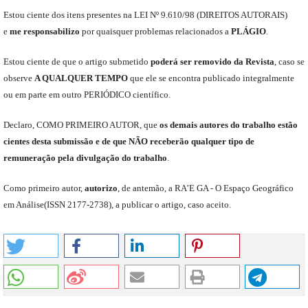
Est
ou
ciente dos itens presentes na LEI Nº 9.610
/
98 (DIREITOS AUTORAIS)
e
me
responsabili
z
o
por quaisquer problemas relacionados a
PLÁGIO
.
E
stou
ciente de que o artigo submetido
poderá ser removido da Revista
,
caso se
observe
A QUALQUER TEMPO
que
ele
se encontra publicado integralmente
ou em parte em outro
PERIÓDICO
científico.
Declaro
,
COMO PRIMEIRO AUTOR
,
que
os
demais
autores do trabalho estão
cientes de
sta
submiss
ão e
de
que
NÃO
receberão qualquer tipo de
remuneração pela divulgação do trabalho
.
C
omo primeiro autor
,
a
utorizo
,
de antemão,
a RA’E GA -
O Espaço Geográfico
em Análise
(
ISSN 2177-2738
)
,
a publicar o artigo, caso aceito.