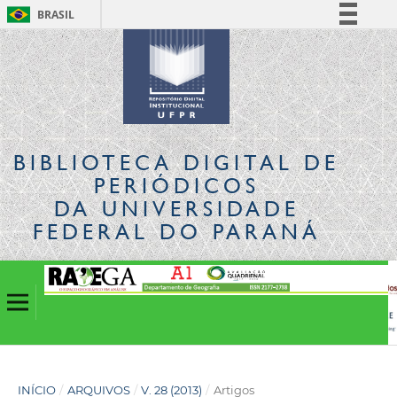
BRASIL
Simplifique!
Comunica BR
Participe
Acesso à informação
Legislação
BIBLIOTECA DIGITAL
DE
Canais
PERIÓDICOS
DA UNIVERSIDADE
FEDERAL DO PARANÁ
INÍCIO
/
ARQUIVOS
/
V. 28 (2013)
/
Artigos