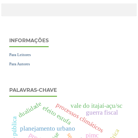
INFORMAÇÕES
Para Leitores
Para Autores
PALAVRAS-CHAVE
dualidade
processos climáticos
vale do itajaí-açu/sc
efeito estufa
guerra fiscal
planejamento urbano
crise
pimc