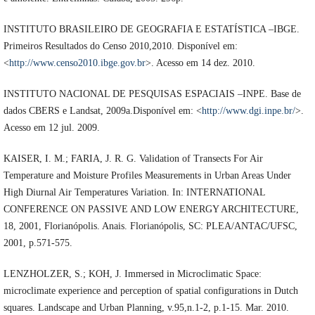
INSTITUTO BRASILEIRO DE GEOGRAFIA E ESTATÍSTICA –IBGE.
Primeiros Resultados do Censo 2010,2010. Disponível em:
<
http://www.censo2010.ibge.gov.br
>. Acesso em 14 dez. 2010.
INSTITUTO NACIONAL DE PESQUISAS ESPACIAIS –INPE. Base de
dados CBERS e Landsat, 2009a.Disponível em: <
http://www.dgi.inpe.br/
>.
Acesso em 12 jul. 2009.
KAISER, I. M.; FARIA, J. R. G. Validation of Transects For Air
Temperature and Moisture Profiles Measurements in Urban Areas Under
High Diurnal Air Temperatures Variation. In: INTERNATIONAL
CONFERENCE ON PASSIVE AND LOW ENERGY ARCHITECTURE,
18, 2001, Florianópolis. Anais. Florianópolis, SC: PLEA/ANTAC/UFSC,
2001, p.571-575.
LENZHOLZER, S.; KOH, J. Immersed in Microclimatic Space:
microclimate experience and perception of spatial configurations in Dutch
squares. Landscape and Urban Planning, v.95,n.1-2, p.1-15. Mar. 2010.