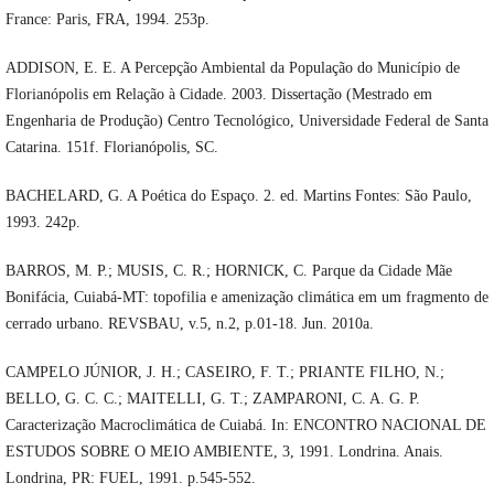
France: Paris, FRA, 1994. 253p.
ADDISON, E. E. A Percepção Ambiental da População do Município de
Florianópolis em Relação à Cidade. 2003. Dissertação (Mestrado em
Engenharia de Produção) Centro Tecnológico, Universidade Federal de Santa
Catarina. 151f. Florianópolis, SC.
BACHELARD, G. A Poética do Espaço. 2. ed. Martins Fontes: São Paulo,
1993. 242p.
BARROS, M. P.; MUSIS, C. R.; HORNICK, C. Parque da Cidade Mãe
Bonifácia, Cuiabá-MT: topofilia e amenização climática em um fragmento de
cerrado urbano. REVSBAU, v.5, n.2, p.01-18. Jun. 2010a.
CAMPELO JÚNIOR, J. H.; CASEIRO, F. T.; PRIANTE FILHO, N.;
BELLO, G. C. C.; MAITELLI, G. T.; ZAMPARONI, C. A. G. P.
Caracterização Macroclimática de Cuiabá. In: ENCONTRO NACIONAL DE
ESTUDOS SOBRE O MEIO AMBIENTE, 3, 1991. Londrina. Anais.
Londrina, PR: FUEL, 1991. p.545-552.