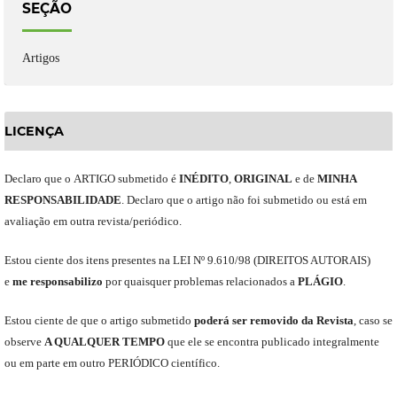
SEÇÃO
Artigos
LICENÇA
Declaro
que o
ARTIGO
submetido
é
INÉDITO
,
ORIGINAL
e
de
MINHA
RESPONSABILIDADE
.
Declaro que o artigo não foi submetido ou está em
avaliação em outra revista/periódico.
Est
ou
ciente dos itens presentes na LEI Nº 9.610
/
98 (DIREITOS AUTORAIS)
e
me
responsabili
z
o
por quaisquer problemas relacionados a
PLÁGIO
.
E
stou
ciente de que o artigo submetido
poderá ser removido da Revista
,
caso se
observe
A QUALQUER TEMPO
que
ele
se encontra publicado integralmente
ou em parte em outro
PERIÓDICO
científico.