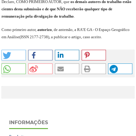
Declaro
,
COMO PRIMEIRO AUTOR
,
que
os
demais
autores do trabalho estão
cientes de
sta
submiss
ão e
de
que
NÃO
receberão qualquer tipo de
remuneração pela divulgação do trabalho
.
C
omo primeiro autor
,
a
utorizo
,
de antemão,
a RA’E GA -
O Espaço Geográfico
em Análise
(
ISSN 2177-2738
)
,
a publicar o artigo, caso aceito.
INFORMAÇÕES