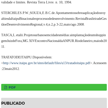
validade e limites. Revista Terra Livre. n. 10, 1994.
STERCHILES.P.W.;SOUZA,E.B.C.de.Apontamentossobreaaplicaçãodosroy
altiesdaItaipuBinacionaleoprocessodedesenvolvimento.RevistaBrasileiradeGes
tãoeDesenvolvimentoRegional,v.4,n.2,p.3-22,maio/ago.2008.
TASCA,L.etalii.Projetosurbanosemcidadesmédias:aimplantaçãodeumshoppin
gemJuizdeFora,MG.XIVEncontroNacionaldaANPUR.RiodeJaneiro,maiode20
11.
TRATATODEITAIPU.Disponívelem:
<
http://www.itaipu.gov.br/sites/default/files/u13/tratadoitaipu.pdf
>.Acessoem
:23maio2012.
PDF
PUBLICADO