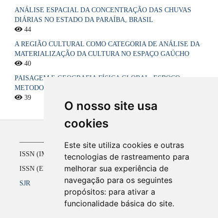
ANÁLISE ESPACIAL DA CONCENTRAÇÃO DAS CHUVAS
DIÁRIAS NO ESTADO DA PARAÍBA, BRASIL
44
A REGIÃO CULTURAL COMO CATEGORIA DE ANÁLISE DA
MATERIALIZAÇÃO DA CULTURA NO ESPAÇO GAÚCHO
40
PAISAGEM E GEOGRAFIA FÍSICA GLOBAL. ESBOÇO
METODOLÓGICO
39
O nosso site usa
cookies
_____________________________________________
Este site utiliza cookies e outras
ISSN (IMPRESSO) 1516-4136 até 2008
tecnologias de rastreamento para
melhorar sua experiência de
ISSN (ELETRÔNICO) 2177-2738 a partir de 2009
navegação para os seguintes
SJR
propósitos:
para ativar a
funcionalidade básica do site
.