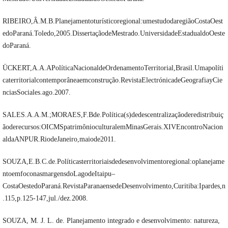
RIBEIRO,Â.M.B.Planejamentoturísticoregional:umestudodaregiãoCostaOest
edoParaná.Toledo,2005.DissertaçãodeMestrado.UniversidadeEstadualdoOeste
doParaná.
ÜCKERT,A.A.APolíticaNacionaldeOrdenamentoTerritorial,Brasil.Umapolíti
caterritorialcontemporâneaemconstrução.RevistaElectrónicadeGeografiayCie
nciasSociales.ago.2007.
SALES.A.A.M.;MORAES,F.Bde.Política(s)dedescentralizaçãoderedistribuiç
ãoderecursos:OICMSpatrimônioculturalemMinasGerais.XIVEncontroNacion
aldaANPUR.RiodeJaneiro,maiode2011.
SOUZA,E.B.C.de.Políticasterritoriaisdedesenvolvimentoregional:oplanejame
ntoemfoconasmargensdoLagodeItaipu–
CostaOestedoParaná.RevistaParanaensedeDesenvolvimento,Curitiba:Ipardes,n
.115,p.125-147,jul./dez.2008.
SOUZA, M. J. L. de. Planejamento integrado e desenvolvimento: natureza,