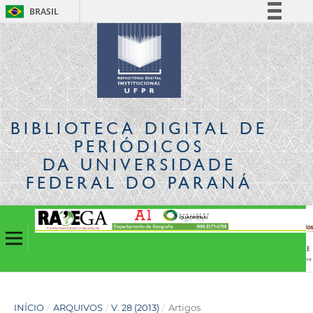
BRASIL
Simplifique!
Comunica BR
Participe
Acesso à informação
Legislação
BIBLIOTECA DIGITAL
DE
Canais
PERIÓDICOS
DA UNIVERSIDADE
FEDERAL DO PARANÁ
INÍCIO
/
ARQUIVOS
/
V. 28 (2013)
/
Artigos