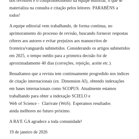
dos revisores e o comprometimento da equipe editorial, o que se
materializa na consulta e citação pelos leitores. PARABÉNS a
todos!
A equipe editorial vem trabalhando, de forma contínua, no
aprimoramento do processo de revisão, buscando fornecer respostas
céleres aos autores e evitar prejuízos aos manuscritos de
fronteira/vanguarda submetidos. Considerando os artigos submetidos
em 2025, o tempo médio para a primeira decisão foi de
aproximadamente 40 dias (correções, rejeição, aceite etc.).
Ressaltamos que a revista tem continuamente progredido nos índices
de citação internacionais (ex. Dimension AI), obtendo indexações
em bases internacionais como SCOPUS. Atualmente estamos
trabalhando para obter a indexação SCIELO e
Web of Science - Clarivate (WoS). Esperamos resultados
ainda melhores no futuro próximo.
A RA'E GA agradece a toda comunidade!
19 de janeiro de 2026