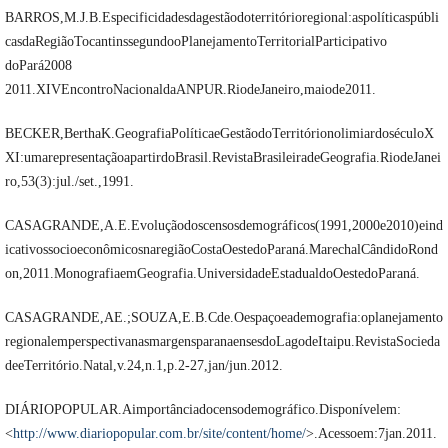
BARROS,M.J.B.Especificidadesdagestãodoterritórioregional:aspolíticaspúbli
casdaRegiãoTocantinssegundooPlanejamentoTerritorialParticipativo
doPará2008
2011.XIVEncontroNacionaldaANPUR.RiodeJaneiro,maiode2011.
BECKER,BerthaK.GeografiaPolíticaeGestãodoTerritórionolimiardoséculoX
XI:umarepresentaçãoapartirdoBrasil.RevistaBrasileiradeGeografia.RiodeJanei
ro,53(3):jul./set.,1991.
CASAGRANDE,A.E.Evoluçãodoscensosdemográficos(1991,2000e2010)eind
icativossocioeconômicosnaregiãoCostaOestedoParaná.MarechalCândidoRond
on,2011.MonografiaemGeografia.UniversidadeEstadualdoOestedoParaná.
CASAGRANDE,AE.;SOUZA,E.B.Cde.Oespaçoeademografia:oplanejamento
regionalemperspectivanasmargensparanaensesdoLagodeItaipu.RevistaSocieda
deeTerritório.Natal,v.24,n.1,p.2-27,jan/jun.2012.
DIÁRIOPOPULAR.Aimportânciadocensodemográfico.Disponívelem:
<
http://www.diariopopular.com.br/site/content/home/
>.Acessoem:7jan.2011.