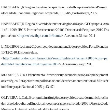
HAESBAERT,R.Região:trajetoseperspectivas.TrabalhoapresentadonaPrimeir
aJornadadeEconomiaRegionalComparada,FEE-RS,PortoAlegre,2005.
HAESBAERT,R.Região,diversidadeterritorialeglobalização.GEOgraphia,Ano
1,n°1.1999.IBGE.Porquefazerocensode2010?.DiretoriasdePesquisas,2010.Dis
ponívelem:<
http://www.ibge.com.br/home/
>.Acessoem:31mar.2011
LINDEIROSfecham2010compedidodemanutençãodosroyalties.PortalRondon
15/12/2010.Disponívelem:
<
http://portalrondon.com.br/noticias/zoom/lindeiros+fecham+2010+com+pe
dido+de+manutencao+dos+royalties/1837
>.Acessoem:22ago.2011.
MORAES,A.C.R.OrdenamentoTerritorial:umaconceituaçãoparaoplanejament
oestratégico.Parapensarumapolíticanacionaldeordenamentoterritorial.Ministér
iodaIntegraçãoNacional,2005,p.43-47.
OLIVEIRA,L.C.de.Economia,instituiçõeseosroyalties:ocasodosmunicípioslin
deirosaoladodeItaipuBinacionalnooesteparanaense.Toledo,2008.Dissertaçãode
Mestrado.UniversidadeEstadualdoOestedoParaná.