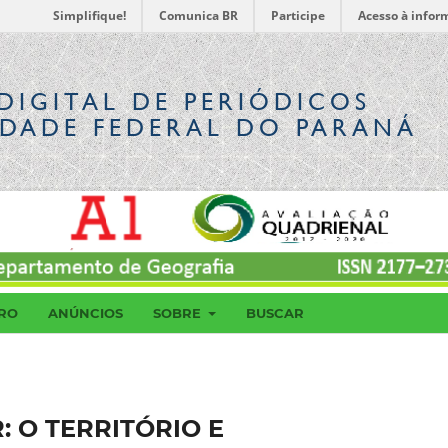
Simplifique!
Comunica BR
Participe
Acesso à infor
DIGITAL
DE PERIÓDICOS
IDADE FEDERAL DO PARANÁ
RO
ANÚNCIOS
SOBRE
BUSCAR
: O TERRITÓRIO E