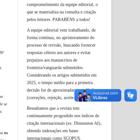
comprometimento da equipe editorial, o
que se materializa na consulta e citação
pelos leitores. PARABÉNS a todos!
A equipe editorial vem trabalhando, de
forma contínua, no aprimoramento do
processo de revisão, buscando fornecer
respostas céleres aos autores e evitar
 Nº
prejuízos aos manuscritos de
fronteira/vanguarda submetidos.
s
Considerando os artigos submetidos em
2025, o tempo médio para a primeira
decisão foi de aproximadamente 40 dias
se
(correções, rejeição, aceite etc.).
le
se
Ressaltamos que a revista tem
m
continuamente progredido nos índices de
citação internacionais (ex. Dimension AI),
obtendo indexações em bases
ue
os
internacionais como SCOPUS.