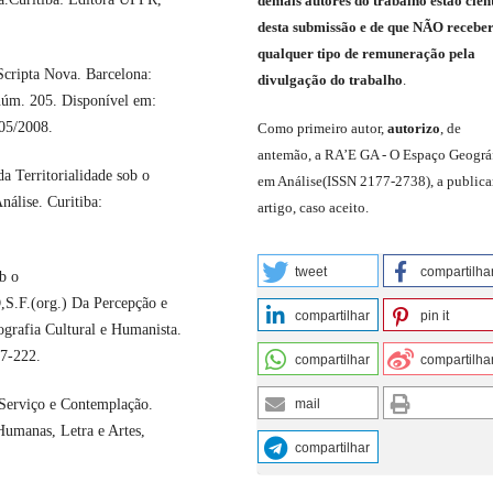
demais
autores do trabalho estão cien
de
sta
submiss
ão e
de
que
NÃO
recebe
qualquer tipo de remuneração pela
 Scripta Nova. Barcelona:
divulgação do trabalho
.
núm. 205. Disponível em:
05/2008.
C
omo primeiro autor
,
a
utorizo
,
de
antemão,
a RA’E GA -
O Espaço Geográ
a Territorialidade sob o
em Análise
(
ISSN 2177-2738
)
,
a publica
álise. Curitiba:
artigo, caso aceito.
tweet
compartilha
b o
S.F.(org.) Da Percepção e
compartilhar
pin it
grafia Cultural e Humanista.
07-222.
compartilhar
compartilha
 Serviço e Contemplação.
mail
Humanas, Letra e Artes,
compartilhar