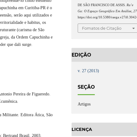
 compreendê-lo como elemento
DE SÃO FRANCISCO DE ASSIS.
Ra’e
 Capuchinha em Curitiba-PR é o
Ga: O Espaço Geográfico Em Análise
,
2
eensão, serão aqui utilizados e
https://doi.org/10.5380/raega.v27i0.3042
rritorialidade e habitus, os
Fomatos de Citação
struturante (carisma de São
a Igreja, da Ordem Capuchinha e
der que dali surge.
EDIÇÃO
v. 27 (2013)
SEÇÃO
ntonio Pereira de Figueredo.
 Ecumênica.
Artigos
 Militante. Editora Ática, São
LICENÇA
 Bertrand Brasil, 2003.