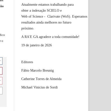
tes
Atualmente estamos trabalhando para
rão
obter a indexação SCIELO e
Web of Science - Clarivate (WoS). Esperamos
resultados ainda melhores no futuro
próximo.
fico
A RA'E GA agradece a toda comunidade!
r o
19 de janeiro de 2026
r
Editores
Fábio Marcelo Breunig
Catherine Torres de Almeida
r
Michael Vinicius de Sordi