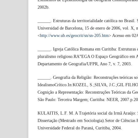
2002b.
______. Estruturas da territorialidade católica no Brasil.
Universidad de Barcelona, 15 de enero de 2006, vol. X, 
<
http://www.ub.es/geocrit/sn/sn-205.htm
> Acesso em 02/
______. Igreja Católica Romana em Curitiba: Estruturas d
pluralismo religioso.RA‟EGA O Espaço Geográfico em An
Departamento de Geografia/UFPR, Ano 7, v. 7, 2003.
______. Geografia da Religião: Reconstruções teóricas so
IdealismoCrítico.In:KOZEL, S.;SILVA, J.C.;GIL FILHO,
Cognição a Representação: Reconstruções Teóricas da Geo
São Paulo: Terceira Margem; Curitiba: NEER, 2007.p.2
KULAITIS, L.F. M. A Trajetória social da Irmã Araújo:
Dissertação (Mestrado em Sociologia).Setor de Ciências 
Universidade Federal do Paraná, Curitiba, 2004.