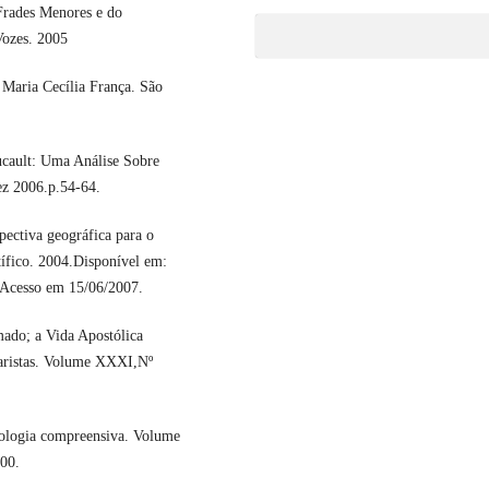
rades Menores e do
Vozes. 2005
aria Cecília França. São
ult: Uma Análise Sobre
ez 2006.p.54-64.
ectiva geográfica para o
tífico. 2004.Disponível em:
 Acesso em 15/06/2007.
ado; a Vida Apostólica
Maristas. Volume XXXI,Nº
logia compreensiva. Volume
000.