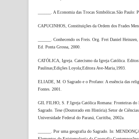
______. A Economia das Trocas Simbólicas.São Paulo: Pe
CAPUCINHOS, Constituições da Ordem dos Frades Menor
______. Conhecendo os Freis. Org. Frei Daniel Heinzen, 
Ed. Ponta Grossa, 2000.
CATÓLICA, Igreja. Catecismo da Igreja Católica. Editor
Paulinas;Edições Loyola;Editora Ave-Maria,1993.
ELIADE, M. O Sagrado e o Profano: A essência das relig
Fontes. 2001.
GIL FILHO, S. F.Igreja Católica Romana: Fronteiras do 
Sagrado. Tese (Doutorado em História).Setor de Ciências
Universidade Federal do Paraná, Curitiba, 2002a.
______. Por uma geografia do Sagrado. In: MENDONÇA
Elementos de Epistemologia da Geografia Contemporânea