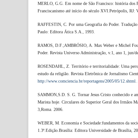
MERLO, G.G. Em nome de São Francisco: história dos F
Franciscanismo até início do século XVI.Petrópolis, RJ: 
RAFFESTIN, C. Por uma Geografia do Poder. Tradução M
Paulo: Editora Ática S.A., 1993.
RAMOS, D.F.;AMBRÓSIO, A. Max Weber e Michel Fouca
Poder. Revista Universo Administração, v.1, ano 1, jun/d
ROSENDAHL, Z. Território e territorialidade: Uma persp
estudo da religião. Revista Eletrônica de Jornalismo Cien
http://www.comciencia.br/reportagens/2005/05/12.shtml
.
SAMMON,S.D. S. G. Tornar Jesus Cristo conhecido e am
Marista hoje. Circulares do Superior Geral dos Irmãos 
3,Roma. 2006.
WEBER, M. Economia e Sociedade:fundamentos da socio
1.3ª.Edição.Brasília: Editora Universidade de Brasília, 2