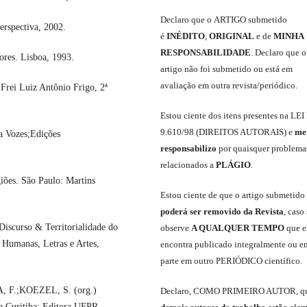
Declaro
que o
ARTIGO
submetido
rspectiva, 2002.
é
INÉDITO
,
ORIGINAL
e
de
MINHA
RESPONSABILIDADE
.
Declaro que o
es. Lisboa, 1993.
artigo não foi submetido ou está em
avaliação em outra revista/periódico.
Frei Luiz Antônio Frigo, 2ª
Est
ou
ciente dos itens presentes na LEI
9.610
/
98 (DIREITOS AUTORAIS)
e
me
a Vozes;Edições
responsabili
z
o
por quaisquer problema
relacionados a
PLÁGIO
.
iões. São Paulo: Martins
E
stou
ciente de que o artigo submetido
poderá ser removido da Revista
,
caso 
Discurso & Territorialidade do
observe
A QUALQUER TEMPO
que
e
 Humanas, Letras e Artes,
encontra publicado integralmente ou e
parte em outro
PERIÓDICO
científico.
, F.;KOEZEL, S. (org.)
Declaro
,
COMO PRIMEIRO AUTOR
,
q
.Curitiba: Editora UFPR,