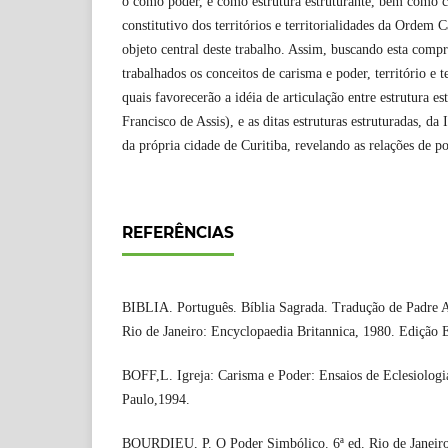
o como poder, e como estrutura estruturante, bem como
constitutivo dos territórios e territorialidades da Ordem
objeto central deste trabalho. Assim, buscando esta compr
trabalhados os conceitos de carisma e poder, território e te
quais favorecerão a idéia de articulação entre estrutura e
Francisco de Assis), e as ditas estruturas estruturadas, d
da própria cidade de Curitiba, revelando as relações de po
REFERÊNCIAS
BIBLIA. Português. Bíblia Sagrada. Tradução de Padre A
Rio de Janeiro: Encyclopaedia Britannica, 1980. Edição
BOFF,L. Igreja: Carisma e Poder: Ensaios de Eclesiologia
Paulo,1994.
BOURDIEU, P. O Poder Simbólico. 6ª ed. Rio de Janeiro: