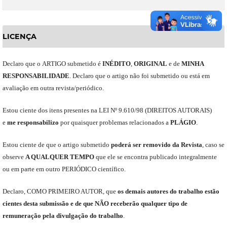
LICENÇA
Declaro
que o
ARTIGO
submetido
é
INÉDITO
,
ORIGINAL
e
de
MINHA
RESPONSABILIDADE
.
Declaro que o artigo não foi submetido ou está em
avaliação em outra revista/periódico.
Est
ou
ciente dos itens presentes na LEI Nº 9.610
/
98 (DIREITOS AUTORAIS)
e
me
responsabili
z
o
por quaisquer problemas relacionados a
PLÁGIO
.
E
stou
ciente de que o artigo submetido
poderá ser removido da Revista
,
caso se
observe
A QUALQUER TEMPO
que
ele
se encontra publicado integralmente
ou em parte em outro
PERIÓDICO
científico.
Declaro
,
COMO PRIMEIRO AUTOR
,
que
os
demais
autores do trabalho estão
cientes de
sta
submiss
ão e
de
que
NÃO
receberão qualquer tipo de
remuneração pela divulgação do trabalho
.