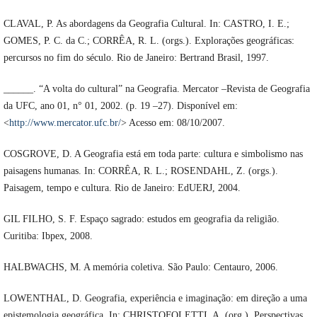
CLAVAL, P. As abordagens da Geografia Cultural. In: CASTRO, I. E.;
GOMES, P. C. da C.; CORRÊA, R. L. (orgs.). Explorações geográficas:
percursos no fim do século. Rio de Janeiro: Bertrand Brasil, 1997.
______. “A volta do cultural” na Geografia. Mercator –Revista de Geografia
da UFC, ano 01, n° 01, 2002. (p. 19 –27). Disponível em:
<
http://www.mercator.ufc.br/
> Acesso em: 08/10/2007.
COSGROVE, D. A Geografia está em toda parte: cultura e simbolismo nas
paisagens humanas. In: CORRÊA, R. L.; ROSENDAHL, Z. (orgs.).
Paisagem, tempo e cultura. Rio de Janeiro: EdUERJ, 2004.
GIL FILHO, S. F. Espaço sagrado: estudos em geografia da religião.
Curitiba: Ibpex, 2008.
HALBWACHS, M. A memória coletiva. São Paulo: Centauro, 2006.
LOWENTHAL, D. Geografia, experiência e imaginação: em direção a uma
epistemologia geográfica. In: CHRISTOFOLETTI, A. (org.). Perspectivas