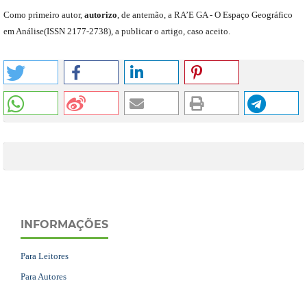
C
omo primeiro autor
,
a
utorizo
,
de antemão,
a RA’E GA -
O Espaço Geográfico
em Análise
(
ISSN 2177-2738
)
,
a publicar o artigo, caso aceito.
INFORMAÇÕES
Para Leitores
Para Autores