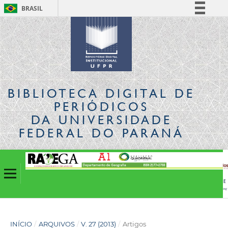
BRASIL
Simplifique!
Comunica BR
Participe
Acesso à informação
Legislação
BIBLIOTECA DIGITAL
DE
Canais
PERIÓDICOS
DA UNIVERSIDADE
FEDERAL DO PARANÁ
INÍCIO
/
ARQUIVOS
/
V. 27 (2013)
/
Artigos