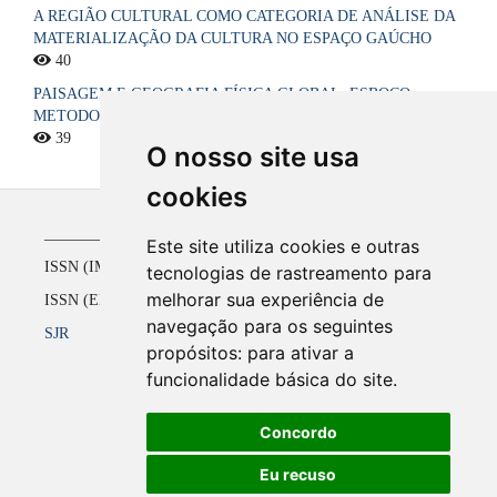
A REGIÃO CULTURAL COMO CATEGORIA DE ANÁLISE DA
MATERIALIZAÇÃO DA CULTURA NO ESPAÇO GAÚCHO
40
PAISAGEM E GEOGRAFIA FÍSICA GLOBAL. ESBOÇO
METODOLÓGICO
39
O nosso site usa
cookies
_____________________________________________
Este site utiliza cookies e outras
ISSN (IMPRESSO) 1516-4136 até 2008
tecnologias de rastreamento para
melhorar sua experiência de
ISSN (ELETRÔNICO) 2177-2738 a partir de 2009
navegação para os seguintes
SJR
propósitos:
para ativar a
funcionalidade básica do site
.
Concordo
Eu recuso