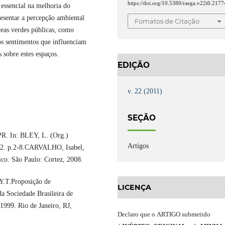
https://doi.org/10.5380/raega.v22i0.2177
 essencial na melhoria do
esentar a percepção ambiental
Fomatos de Citação
reas verdes públicas, como
 os sentimentos que influenciam
 sobre estes espaços.
EDIÇÃO
v. 22 (2011)
SEÇÃO
R. In: BLEY, L. (Org.)
Artigos
 2. p.2-8.CARVALHO, Isabel,
co. São Paulo: Cortez, 2008.
.T.Proposição de
LICENÇA
a Sociedade Brasileira de
1999. Rio de Janeiro, RJ,
Declaro
que o
ARTIGO
submetido