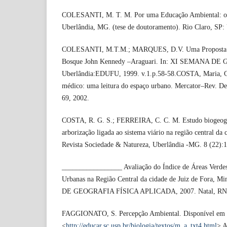
COLESANTI, M. T. M. Por uma Educação Ambiental: o 
Uberlândia, MG. (tese de doutoramento). Rio Claro, SP:
COLESANTI, M.T.M.; MARQUES, D.V. Uma Proposta de
Bosque John Kennedy –Araguari. In: XI SEMANA DE
Uberlândia:EDUFU, 1999. v.1.p.58-58.COSTA, Maria, C.
médico: uma leitura do espaço urbano. Mercator–Rev. De
69, 2002.
COSTA, R. G. S.; FERREIRA, C. C. M. Estudo biogeográ
arborização ligada ao sistema viário na região central da
Revista Sociedade & Natureza, Uberlândia -MG. 8 (22):
_________________ Avaliação do Índice de Áreas Verde
Urbanas na Região Central da cidade de Juiz de Fora, M
DE GEOGRAFIA FÍSICA APLICADA, 2007. Natal, RN: 
FAGGIONATO, S. Percepção Ambiental. Disponível em
<
http://educar.sc.usp.br/biologia/textos/m_a_txt4.html
> A