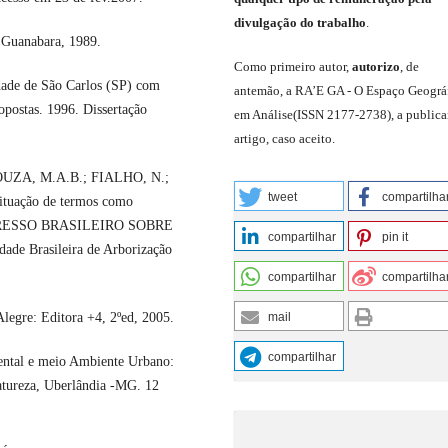
divulgação do trabalho
.
: Guanabara, 1989.
C
omo primeiro autor
,
a
utorizo
,
de
de de São Carlos (SP) com
antemão,
a RA’E GA -
O Espaço Geográ
ropostas. 1996. Dissertação
em Análise
(
ISSN 2177-2738
)
,
a publica
artigo, caso aceito.
SOUZA, M.A.B.; FIALHO, N.;
tweet
compartilha
ituação de termos como
 CONGRESSO BRASILEIRO SOBRE
compartilhar
pin it
 Brasileira de Arborização
compartilhar
compartilha
gre: Editora +4, 2ºed, 2005.
mail
compartilhar
ntal e meio Ambiente Urbano:
tureza, Uberlândia -MG. 12