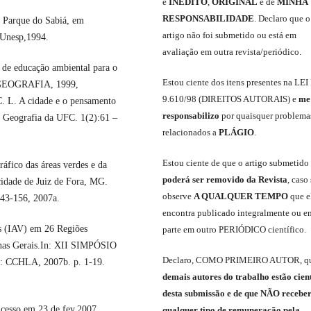
é
INÉDITO
,
ORIGINAL
e
de
MINHA
RESPONSABILIDADE
.
Declaro que o
Parque do Sabiá, em
artigo não foi submetido ou está em
 Unesp,1994.
avaliação em outra revista/periódico.
 educação ambiental para o
Est
ou
ciente dos itens presentes na LEI
 GEOGRAFIA, 1999,
9.610
/
98 (DIREITOS AUTORAIS)
e
me
 L. A cidade e o pensamento
responsabili
z
o
por quaisquer problema
 Geografia da UFC. 1(2):61 –
relacionados a
PLÁGIO
.
E
stou
ciente de que o artigo submetido
fico das áreas verdes e da
poderá ser removido da Revista
,
caso 
 cidade de Juiz de Fora, MG.
observe
A QUALQUER TEMPO
que
e
143-156, 2007a.
encontra publicado integralmente ou e
s (IAV) em 26 Regiões
parte em outro
PERIÓDICO
científico.
inas Gerais.In: XII SIMPÓSIO
Declaro
,
COMO PRIMEIRO AUTOR
,
q
CCHLA, 2007b. p. 1-19.
demais
autores do trabalho estão cien
de
sta
submiss
ão e
de
que
NÃO
recebe
cesso em 23 de fev.2007.
qualquer tipo de remuneração pela