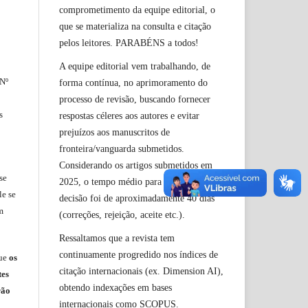
comprometimento da equipe editorial, o
que se materializa na consulta e citação
pelos leitores. PARABÉNS a todos!
A equipe editorial vem trabalhando, de
 Nº
forma contínua, no aprimoramento do
processo de revisão, buscando fornecer
s
respostas céleres aos autores e evitar
prejuízos aos manuscritos de
fronteira/vanguarda submetidos.
Considerando os artigos submetidos em
se
2025, o tempo médio para a primeira
le
se
decisão foi de aproximadamente 40 dias
m
(correções, rejeição, aceite etc.).
Ressaltamos que a revista tem
continuamente progredido nos índices de
ue
os
citação internacionais (ex. Dimension AI),
tes
obtendo indexações em bases
rão
internacionais como SCOPUS.