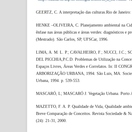
GEERTZ, C. A interpretação das culturas.Rio de Janeiro
HENKE –OLIVEIRA, C. Planejamento ambiental na Cida
ênfase nas áreas públicas e áreas verdes: diagnósticos e p
(Mestrado). São Carlos, SP, UFSCar, 1996.
LIMA, A. M. L. P.; CAVALHEIRO, F.; NUCCI, J.C.; 
DEL PICCHIA,P.C.D. Problemas de Utilização na Conce
Espaços Livres, Áreas Verdes e Correlatos. In: II
ARBORIZAÇÃO URBANA, 1994. São Luis, MA: Sociedade
Urbana, 1994. p. 539-553.
MASCARÓ, L; MASCARÓ J. Vegetação Urbana. Porto Ale
MAZETTO, F. A. P. Qualidade de Vida, Qualidade ambie
Breve Comparação de Conceitos. Revista Sociedade & Na
(24): 21-31, 2000.