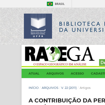
BRASIL
BIBLIOTECA 
DA UNIVERS
ATUAL
ARQUIVOS
ACESSO
CADAST
INÍCIO
/
ARQUIVOS
/
V. 22 (2011)
/
Artigos
A CONTRIBUIÇÃO DA PE