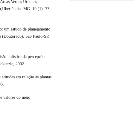
eas Verdes Urbanas,
a,Uberlândia -MG. 19 (1): 33-
o: um estudo de planejamento
e (Doutorado). São Paulo-SP.
ão holística da percepção
ackenzie, 2002.
itudes em relação às plantas
96.
 e valores do meio