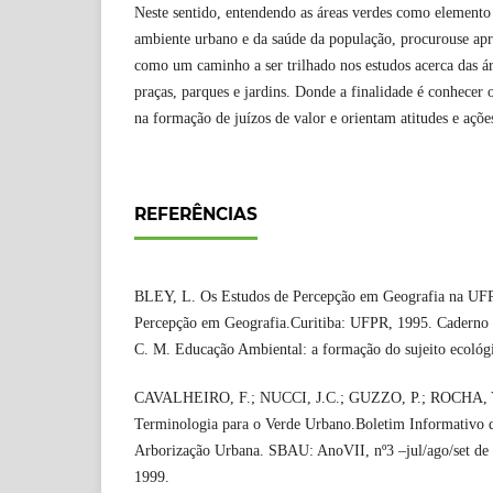
Neste sentido, entendendo as áreas verdes como elemento
ambiente urbano e da saúde da população, procurouse apr
como um caminho a ser trilhado nos estudos acerca das á
praças, parques e jardins. Donde a finalidade é conhecer
na formação de juízos de valor e orientam atitudes e ações
REFERÊNCIAS
BLEY, L. Os Estudos de Percepção em Geografia na UFP
Percepção em Geografia.Curitiba: UFPR, 1995. Caderno
C. M. Educação Ambiental: a formação do sujeito ecológi
CAVALHEIRO, F.; NUCCI, J.C.; GUZZO, P.; ROCHA, Y
Terminologia para o Verde Urbano.Boletim Informativo d
Arborização Urbana. SBAU: AnoVII, nº3 –jul/ago/set de 
1999.