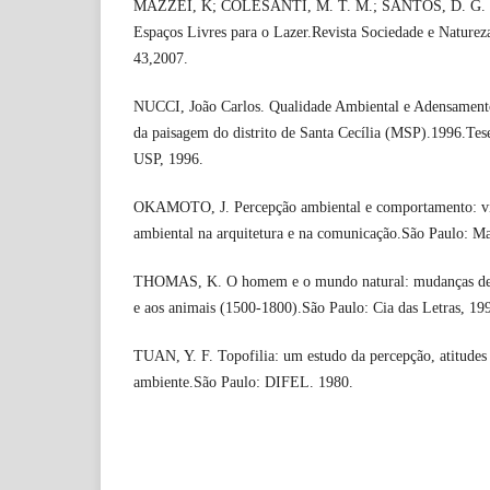
MAZZEI, K; COLESANTI, M. T. M.; SANTOS, D. G. Ár
Espaços Livres para o Lazer.Revista Sociedade e Naturez
43,2007.
NUCCI, João Carlos. Qualidade Ambiental e Adensament
da paisagem do distrito de Santa Cecília (MSP).1996.Tes
USP, 1996.
OKAMOTO, J. Percepção ambiental e comportamento: vis
ambiental na arquitetura e na comunicação.São Paulo: M
THOMAS, K. O homem e o mundo natural: mudanças de at
e aos animais (1500-1800).São Paulo: Cia das Letras, 19
TUAN, Y. F. Topofilia: um estudo da percepção, atitudes
ambiente.São Paulo: DIFEL. 1980.