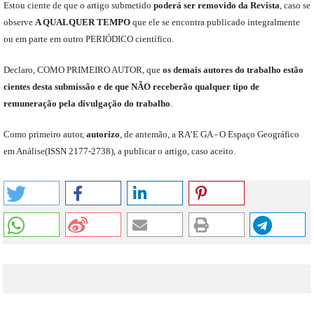
E
stou
ciente de que o artigo submetido
poderá ser removido da Revista
,
caso se
observe
A QUALQUER TEMPO
que
ele
se encontra publicado integralmente
ou em parte em outro
PERIÓDICO
científico.
Declaro
,
COMO PRIMEIRO AUTOR
,
que
os
demais
autores do trabalho estão
cientes de
sta
submiss
ão e
de
que
NÃO
receberão qualquer tipo de
remuneração pela divulgação do trabalho
.
C
omo primeiro autor
,
a
utorizo
,
de antemão,
a RA’E GA -
O Espaço Geográfico
em Análise
(
ISSN 2177-2738
)
,
a publicar o artigo, caso aceito.