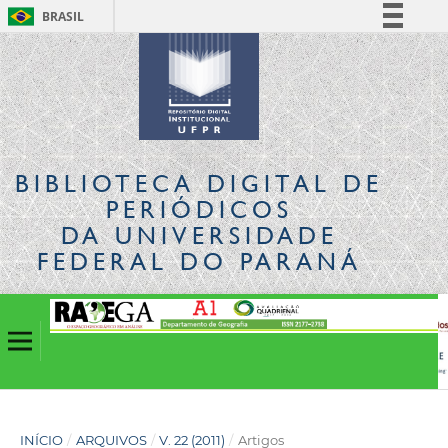
BRASIL
Simplifique!
Comunica BR
Participe
Acesso à informação
Legislação
BIBLIOTECA DIGITAL
DE
Canais
PERIÓDICOS
DA UNIVERSIDADE
FEDERAL DO PARANÁ
INÍCIO
/
ARQUIVOS
/
V. 22 (2011)
/
Artigos