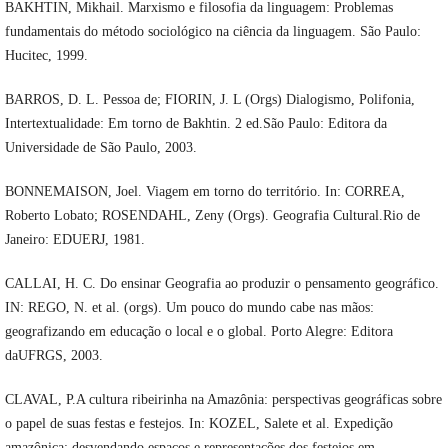
BAKHTIN, Mikhail. Marxismo e filosofia da linguagem: Problemas
fundamentais do método sociológico na ciência da linguagem. São Paulo:
Hucitec, 1999.
BARROS, D. L. Pessoa de; FIORIN, J. L (Orgs) Dialogismo, Polifonia,
Intertextualidade: Em torno de Bakhtin. 2 ed.São Paulo: Editora da
Universidade de São Paulo, 2003.
BONNEMAISON, Joel. Viagem em torno do território. In: CORREA,
Roberto Lobato; ROSENDAHL, Zeny (Orgs). Geografia Cultural.Rio de
Janeiro: EDUERJ, 1981.
CALLAI, H. C. Do ensinar Geografia ao produzir o pensamento geográfico.
IN: REGO, N. et al. (orgs). Um pouco do mundo cabe nas mãos:
geografizando em educação o local e o global. Porto Alegre: Editora
daUFRGS, 2003.
CLAVAL, P.A cultura ribeirinha na Amazônia: perspectivas geográficas sobre
o papel de suas festas e festejos. In: KOZEL, Salete et al. Expedição
amazônica: desvendando espaços e representações dos festejos em