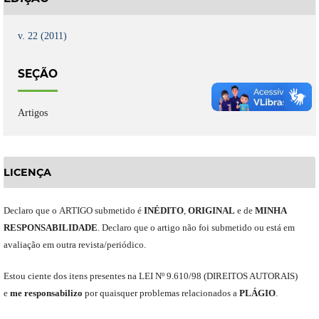
v. 22 (2011)
SEÇÃO
Artigos
LICENÇA
Declaro
que o
ARTIGO
submetido
é
INÉDITO
,
ORIGINAL
e
de
MINHA
RESPONSABILIDADE
.
Declaro que o artigo não foi submetido ou está em
avaliação em outra revista/periódico.
Est
ou
ciente dos itens presentes na LEI Nº 9.610
/
98 (DIREITOS AUTORAIS)
e
me
responsabili
z
o
por quaisquer problemas relacionados a
PLÁGIO
.