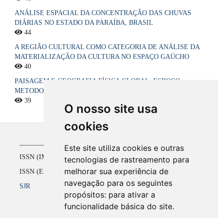
ANÁLISE ESPACIAL DA CONCENTRAÇÃO DAS CHUVAS
DIÁRIAS NO ESTADO DA PARAÍBA, BRASIL
44
A REGIÃO CULTURAL COMO CATEGORIA DE ANÁLISE DA
MATERIALIZAÇÃO DA CULTURA NO ESPAÇO GAÚCHO
40
PAISAGEM E GEOGRAFIA FÍSICA GLOBAL. ESBOÇO
METODOLÓGICO
39
O nosso site usa
cookies
_____________________________________________
Este site utiliza cookies e outras
ISSN (IMPRESSO) 1516-4136 até 2008
tecnologias de rastreamento para
melhorar sua experiência de
ISSN (ELETRÔNICO) 2177-2738 a partir de 2009
navegação para os seguintes
SJR
propósitos:
para ativar a
funcionalidade básica do site
.