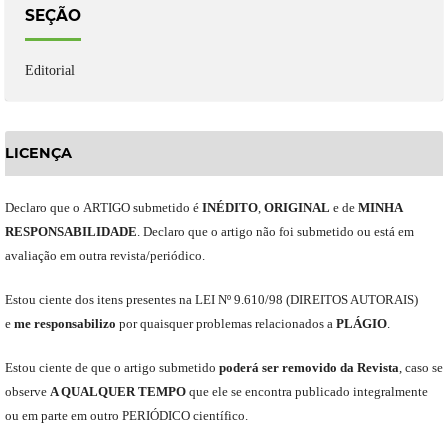
SEÇÃO
Editorial
LICENÇA
Declaro
que o
ARTIGO
submetido
é
INÉDITO
,
ORIGINAL
e
de
MINHA
RESPONSABILIDADE
.
Declaro que o artigo não foi submetido ou está em
avaliação em outra revista/periódico.
Est
ou
ciente dos itens presentes na LEI Nº 9.610
/
98 (DIREITOS AUTORAIS)
e
me
responsabili
z
o
por quaisquer problemas relacionados a
PLÁGIO
.
E
stou
ciente de que o artigo submetido
poderá ser removido da Revista
,
caso se
observe
A QUALQUER TEMPO
que
ele
se encontra publicado integralmente
ou em parte em outro
PERIÓDICO
científico.