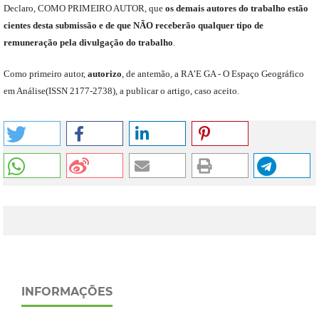
Declaro
,
COMO PRIMEIRO AUTOR
,
que
os
demais
autores do trabalho estão
cientes de
sta
submiss
ão e
de
que
NÃO
receberão qualquer tipo de
remuneração pela divulgação do trabalho
.
C
omo primeiro autor
,
a
utorizo
,
de antemão,
a RA’E GA -
O Espaço Geográfico
em Análise
(
ISSN 2177-2738
)
,
a publicar o artigo, caso aceito.
INFORMAÇÕES