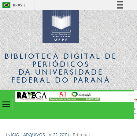
BRASIL
Simplifique!
Comunica BR
Participe
Acesso à informação
Legislação
BIBLIOTECA DIGITAL
DE
Canais
PERIÓDICOS
DA UNIVERSIDADE
FEDERAL DO PARANÁ
INÍCIO
/
ARQUIVOS
/
V. 22 (2011)
/
Editorial