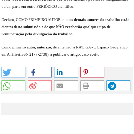
ou em parte em outro
PERIÓDICO
científico.
Declaro
,
COMO PRIMEIRO AUTOR
,
que
os
demais
autores do trabalho estão
cientes de
sta
submiss
ão e
de
que
NÃO
receberão qualquer tipo de
remuneração pela divulgação do trabalho
.
C
omo primeiro autor
,
a
utorizo
,
de antemão,
a RA’E GA -
O Espaço Geográfico
em Análise
(
ISSN 2177-2738
)
,
a publicar o artigo, caso aceito.