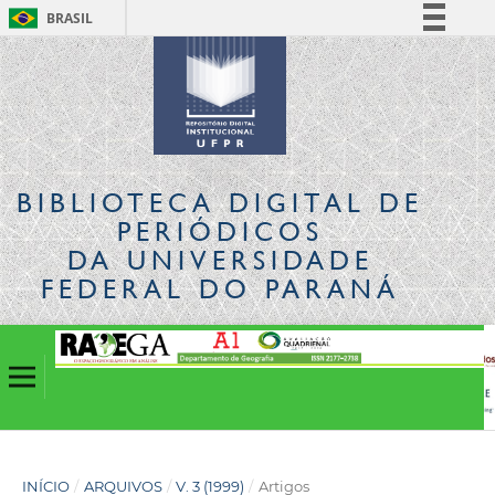
BRASIL
Simplifique!
Comunica BR
Participe
Acesso à informação
Legislação
BIBLIOTECA DIGITAL
DE
Canais
PERIÓDICOS
DA UNIVERSIDADE
FEDERAL DO PARANÁ
INÍCIO
/
ARQUIVOS
/
V. 3 (1999)
/
Artigos