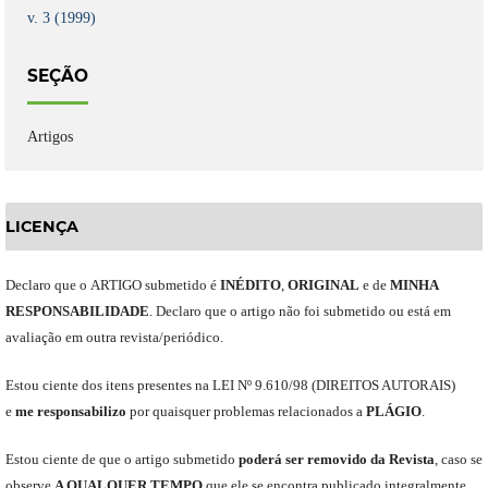
v. 3 (1999)
SEÇÃO
Artigos
LICENÇA
Declaro
que o
ARTIGO
submetido
é
INÉDITO
,
ORIGINAL
e
de
MINHA
RESPONSABILIDADE
.
Declaro que o artigo não foi submetido ou está em
avaliação em outra revista/periódico.
Est
ou
ciente dos itens presentes na LEI Nº 9.610
/
98 (DIREITOS AUTORAIS)
e
me
responsabili
z
o
por quaisquer problemas relacionados a
PLÁGIO
.
E
stou
ciente de que o artigo submetido
poderá ser removido da Revista
,
caso se
observe
A QUALQUER TEMPO
que
ele
se encontra publicado integralmente