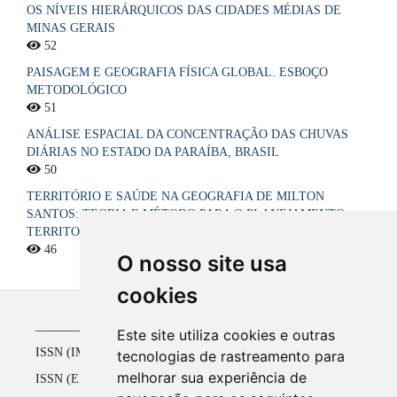
OS NÍVEIS HIERÁRQUICOS DAS CIDADES MÉDIAS DE
MINAS GERAIS
52
PAISAGEM E GEOGRAFIA FÍSICA GLOBAL. ESBOÇO
METODOLÓGICO
51
ANÁLISE ESPACIAL DA CONCENTRAÇÃO DAS CHUVAS
DIÁRIAS NO ESTADO DA PARAÍBA, BRASIL
50
TERRITÓRIO E SAÚDE NA GEOGRAFIA DE MILTON
SANTOS: TEORIA E MÉTODO PARA O PLANEJAMENTO
TERRITORIAL DO SISTEMA ÚNICO DE SAÚDE NO BRASIL
46
O nosso site usa
cookies
_____________________________________________
Este site utiliza cookies e outras
ISSN (IMPRESSO) 1516-4136 até 2008
tecnologias de rastreamento para
melhorar sua experiência de
ISSN (ELETRÔNICO) 2177-2738 a partir de 2009