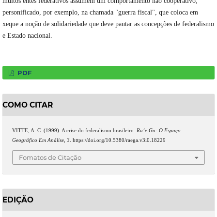
muitos entes federativos assumem um comportamento não cooperativo,
personificado, por exemplo, na chamada "guerra fiscal", que coloca em
xeque a noção de solidariedade que deve pautar as concepções de federalismo
e Estado nacional.
PDF
COMO CITAR
VITTE, A. C. (1999). A crise do federalismo brasileiro.
Ra’e Ga: O Espaço
Geográfico Em Análise
,
3
. https://doi.org/10.5380/raega.v3i0.18229
Fomatos de Citação
EDIÇÃO