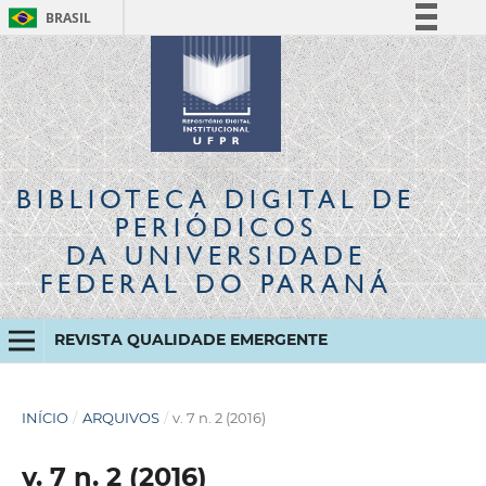
BRASIL
Simplifique!
Comunica BR
Participe
Acesso à informação
Legislação
BIBLIOTECA DIGITAL
DE
Canais
PERIÓDICOS
DA UNIVERSIDADE
FEDERAL DO PARANÁ
REVISTA QUALIDADE EMERGENTE
INÍCIO
/
ARQUIVOS
/
v. 7 n. 2 (2016)
v. 7 n. 2 (2016)