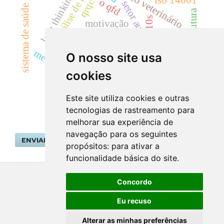
análise de custo
médico veterinário
lean thinking
o qfd
qrqc
setor automotivo
sistema de saúde
infra-estrutura
10s
motivação
incentivos
ensino médio
coco
satisfação no trabalho
meio ambiente
O nosso site usa
gestão ambiental
0
cookies
revisão de literatura.
iso 9001
Este site utiliza cookies e outras
tecnologias de rastreamento para
melhorar sua experiência de
navegação para os seguintes
ENVIAR SUBMISSÃO
propósitos:
para ativar a
funcionalidade básica do site
.
Concordo
Eu recuso
Alterar as minhas preferências