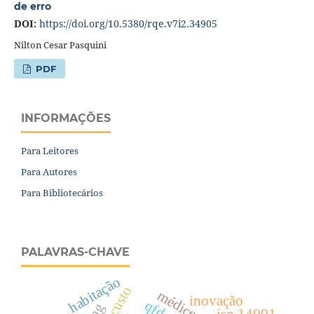
de erro
DOI:
https://doi.org/10.5380/rqe.v7i2.34905
Nilton Cesar Pasquini
PDF
INFORMAÇÕES
Para Leitores
Para Autores
Para Bibliotecários
PALAVRAS-CHAVE
habitação
inovação
qfd
iso 14001