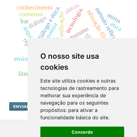
afetos.
conhecimento
diálogo e ética.
tecnologia.
método reflexivo
educação filosófica.
consenso
mitos
reificação
diálogo
bar
ética
autonomia
arquitetura escolar
empreendedorismo
filosofia.
pde
pragmatismo
representação
novos layouts
flusser
O nosso site usa
fotografia
rorty
ensino
política
paidéia
imagem
cookies
literatura.
ensino médio.
Este site utiliza cookies e outras
tecnologias de rastreamento para
melhorar sua experiência de
navegação para os seguintes
ENVIAR SUBMISSÃO
propósitos:
para ativar a
funcionalidade básica do site
.
Concordo