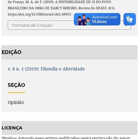
de França, M. A. de F. (2019). A INVISIBILIDADE DE SI DO POVO
BRASILEIRO NA OBRA DE DARCY RIBEIRO.
Revista Do NESEF
,
8
(1).
https://doi.org/10.5380/nesef.v8i1.68953
Fomatos de Citação
EDIÇÃO
v. 8 n. 1 (2019): Filosofia e Alteridade
SEÇÃO
Opinião
LICENÇA
Direitos Autorais para artigos publicados nesta revista são do autor,