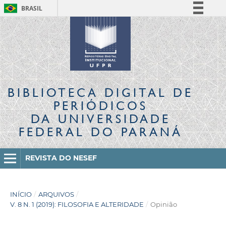
BRASIL
Simplifique!
Comunica BR
Participe
Acesso à informação
Legislação
BIBLIOTECA DIGITAL
DE
Canais
PERIÓDICOS
DA UNIVERSIDADE
FEDERAL DO PARANÁ
REVISTA DO NESEF
INÍCIO
/
ARQUIVOS
/
V. 8 N. 1 (2019): FILOSOFIA E ALTERIDADE
/
Opinião