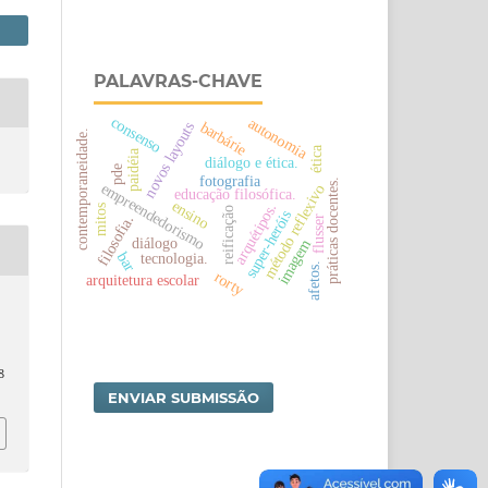
PALAVRAS-CHAVE
consenso
autonomia
barbárie
novos layouts
contemporaneidade.
ética
paidéia
diálogo e ética.
pde
fotografia
práticas docentes.
empreendedorismo
método reflexivo
educação filosófica.
ensino
arquétipos.
mitos
reificação
super-heróis
filosofia.
flusser
diálogo
imagem
bar
tecnologia.
afetos.
rorty
arquitetura escolar
8
ENVIAR SUBMISSÃO