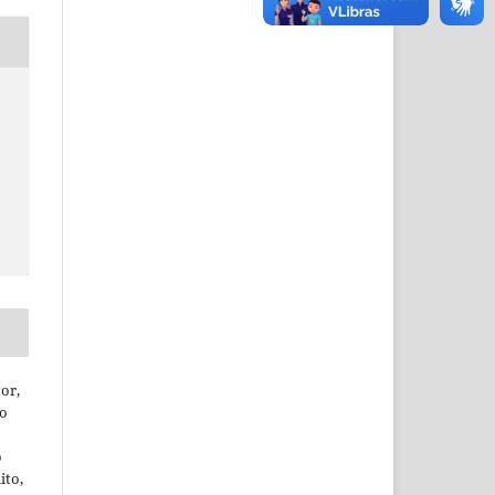
or,
ão
o
ito,