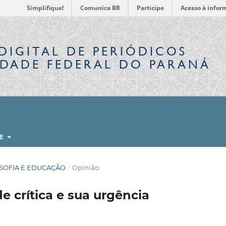
Simplifique!
Comunica BR
Participe
Acesso à infor
DIGITAL
DE PERIÓDICOS
IDADE FEDERAL DO PARANÁ
RE
ILOSOFIA E EDUCAÇÃO
/
Opinião
 crítica e sua urgência