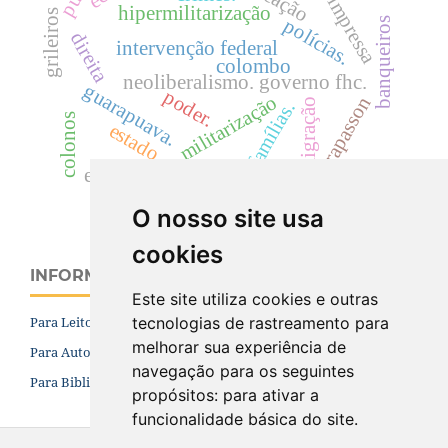
impressa
hipermilitarização
grileiros
polícias.
banqueiros
direita
intervenção federal
colombo
neoliberalismo. governo fhc.
guarapuava.
poder.
militarização
strapasson
imigração
famílias.
colonos
estado
equipe econômica
O nosso site usa
cookies
INFORMAÇÕES
Este site utiliza cookies e outras
tecnologias de rastreamento para
Para Leitores
melhorar sua experiência de
Para Autores
navegação para os seguintes
Para Bibliotecários
propósitos:
para ativar a
funcionalidade básica do site
.