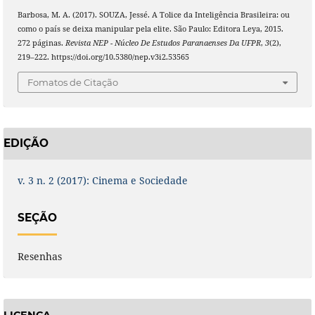
Barbosa, M. A. (2017). SOUZA, Jessé. A Tolice da Inteligência Brasileira: ou
como o país se deixa manipular pela elite. São Paulo: Editora Leya, 2015.
272 páginas.
Revista NEP - Núcleo De Estudos Paranaenses Da UFPR
,
3
(2),
219–222. https://doi.org/10.5380/nep.v3i2.53565
Fomatos de Citação
EDIÇÃO
v. 3 n. 2 (2017): Cinema e Sociedade
SEÇÃO
Resenhas
LICENÇA