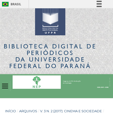
BRASIL
Simplifique!
Comunica BR
Participe
Acesso à informação
Legislação
BIBLIOTECA DIGITAL
DE
Canais
PERIÓDICOS
DA UNIVERSIDADE
FEDERAL DO PARANÁ
INÍCIO
/
ARQUIVOS
/
V. 3 N. 2 (2017): CINEMA E SOCIEDADE
/