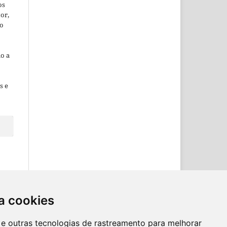
os
or,
ão
o a
s e
a cookies
es e outras tecnologias de rastreamento para melhorar