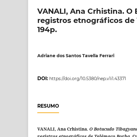
VANALI, Ana Crhistina. O
registros etnográficos de
194p.
Adriane dos Santos Tavella Ferrari
DOI:
https://doi.org/10.5380/nep.v1i1.43371
RESUMO
VANALI, Ana Crhistina.
O Botucudo Tibagyano
registros etnográficos de Telêmaco Borba.
Cu