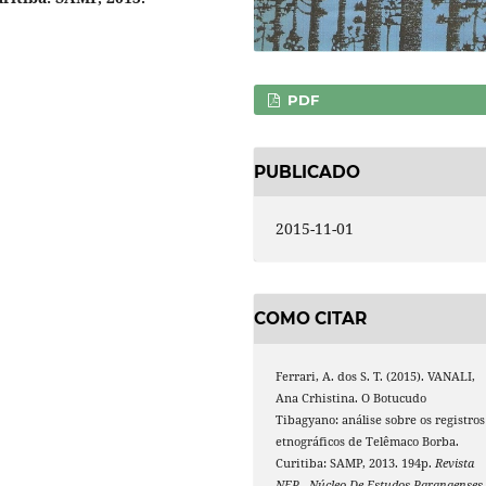
PDF
PUBLICADO
2015-11-01
COMO CITAR
Ferrari, A. dos S. T. (2015). VANALI,
Ana Crhistina. O Botucudo
Tibagyano: análise sobre os registros
etnográficos de Telêmaco Borba.
Curitiba: SAMP, 2013. 194p.
Revista
NEP - Núcleo De Estudos Paranaenses