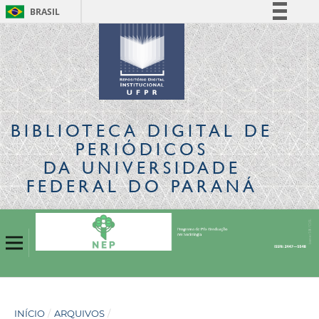
BRASIL
Simplifique!
Comunica BR
Participe
Acesso à informação
Legislação
BIBLIOTECA DIGITAL
DE
Canais
PERIÓDICOS
DA UNIVERSIDADE
FEDERAL DO PARANÁ
INÍCIO
/
ARQUIVOS
/