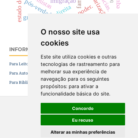
estado de direito
polícias.
imigração
pós-verdade
poder.
direita
grileiros
direito penal
O nosso site usa
cookies
INFORMAÇÕES
Este site utiliza cookies e outras
tecnologias de rastreamento para
Para Leitores
melhorar sua experiência de
Para Autores
navegação para os seguintes
Para Bibliotecários
propósitos:
para ativar a
funcionalidade básica do site
.
Concordo
Eu recuso
Alterar as minhas preferências