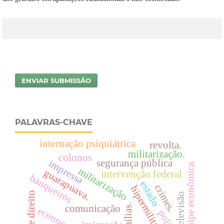
ENVIAR SUBMISSÃO
PALAVRAS-CHAVE
internação psiquiátrica
revolta.
militarização.
colonos
segurança pública
impressa
equipe econômica
militarização
guarapuava.
intervenção federal
banqueiros
estado
crimes.
hipermilitarização
televisão
famílias.
comunicação
economistas