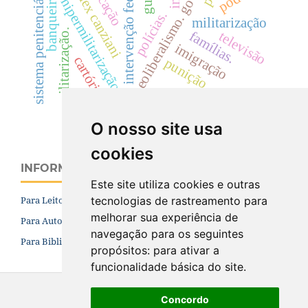
neoliberalismo. governo fhc.
intervenção federal
sistema penitenciário
banqueiros
alex canziani
hipermilitarização
polícias.
militarização
militarização.
famílias.
televisão
imigração
cartório
punição
equipe econômica
O nosso site usa
cookies
INFORMAÇÕES
Este site utiliza cookies e outras
tecnologias de rastreamento para
Para Leitores
melhorar sua experiência de
Para Autores
navegação para os seguintes
Para Bibliotecários
propósitos:
para ativar a
funcionalidade básica do site
.
Concordo