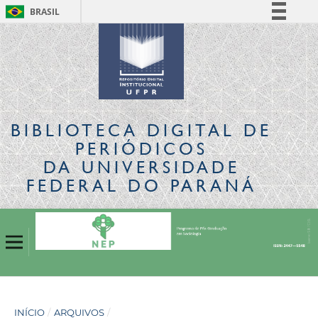
BRASIL
Simplifique!
Comunica BR
Participe
Acesso à informação
Legislação
BIBLIOTECA DIGITAL
DE
Canais
PERIÓDICOS
DA UNIVERSIDADE
FEDERAL DO PARANÁ
INÍCIO
/
ARQUIVOS
/