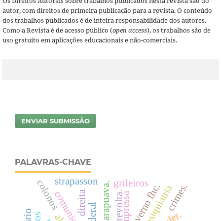
Os Direitos Autorais sobre trabalhos publicados nesta revista são do
autor, com direitos de primeira publicação para a revista. O conteúdo
dos trabalhos publicados é de inteira responsabilidade dos autores.
Como a Revista é de acesso público (
open access
), os trabalhos são de
uso gratuito em aplicações educacionais e não-comerciais.
ENVIAR SUBMISSÃO
PALAVRAS-CHAVE
strapasson
grileiros
colonos
guarapuava.
crimes.
psiquiatria
comunicação
direita
revolta.
impressa
poder.