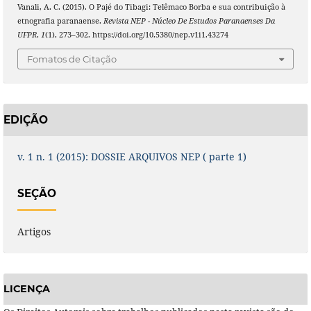
Vanali, A. C. (2015). O Pajé do Tibagi: Telêmaco Borba e sua contribuição à
etnografia paranaense.
Revista NEP - Núcleo De Estudos Paranaenses Da
UFPR
,
1
(1), 273–302. https://doi.org/10.5380/nep.v1i1.43274
Fomatos de Citação
EDIÇÃO
v. 1 n. 1 (2015): DOSSIE ARQUIVOS NEP ( parte 1)
SEÇÃO
Artigos
LICENÇA