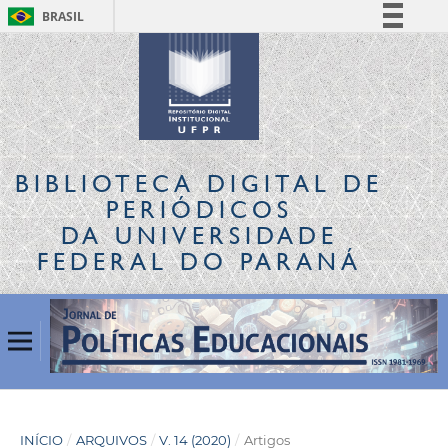
BRASIL
Simplifique!
Comunica BR
Participe
Acesso à informação
Legislação
BIBLIOTECA DIGITAL
DE
Canais
PERIÓDICOS
DA UNIVERSIDADE
FEDERAL DO PARANÁ
INÍCIO
/
ARQUIVOS
/
V. 14 (2020)
/
Artigos