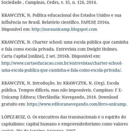
Sociedade , Campinas, Cedes, v. 35, n. 126, 2014.
KRAWCZYK, N. Política educacional dos Estados Unidos e sua
influência no Brasil. Relatório científico. FAPESP, 2016a.
Disponível em:
http://noraunicamp.blogspot.com
KRAWCZYK, N. Charter school: uma escola pública que caminha
e fala como escola privada. Entrevista com Dwight Holmes.
Carta Capital [online], 2 set. 2016b. Disponível em:
http://www.cartaeducacao.com.br/entrevistas/charter-school-
uma-escola-publica-que-caminha-e-fala-como-escola-privada/
.
KRAWCZYK, N. Introdução. In: KRAWCZYK, N. (Org). Escola
pública. Tempos difíceis, mas não impossíveis. Campinas: F E-
Unicamp Editora; Uberlândia: Navegando, 2018. Download
gratuito em:
https://www.editoranavegando.com/livro-unicamp
.
LÓPEZ-RUIZ, O. Os executivos das transnacionais e o espírito do
capitalismo: capital humano e empreendedorismo como valores
sociais. Rio de Janeiro: Azougue, 2007.