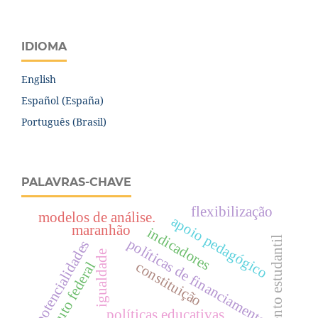
IDIOMA
English
Español (España)
Português (Brasil)
PALAVRAS-CHAVE
flexibilização
modelos de análise.
apoio pedagógico
maranhão
indicadores
movimento estudantil
políticas de financiamento
potencialidades
igualdade
constituição
instituto federal
políticas educativas