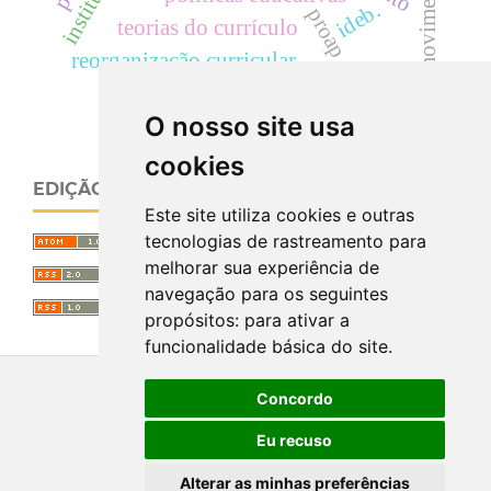
ideb.
proap
teorias do currículo
reorganização curricular
O nosso site usa
cookies
EDIÇÃO ATUAL
Este site utiliza cookies e outras
tecnologias de rastreamento para
melhorar sua experiência de
navegação para os seguintes
propósitos:
para ativar a
funcionalidade básica do site
.
Concordo
Eu recuso
Alterar as minhas preferências