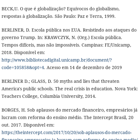
BECK,U. O que é globalização? Equívocos do globalismo,
respostas à globalização. São Paulo: Paz e Terra, 1999.
BERLINER, D. Escola pública nos EUA. Resistindo aos ataques do
governo Trump. In: KRAWCZYK, N. (Org.) Escola pública.
Tempos difíceis, mas não impossíveis. Campinas: FE/Unicamp,
2018. Disponível em:
http://www.bibliotecadigital.unicamp.br/document/?
code=105858&opt=4
. Acesso em 14 de dezembro de 2019
BERLlNER D.; GLASS, D. 50 myths and lies that threaten
America's public schools. The real crisis in education. Nova York:
Teachers College, Columbia University, 2014.
BORGES, H. Sob aplausos do mercado financeiro, empresários já
lucram com reforma do ensino médio. The Intercept Brasil, 20
out. 2017. Disponível em:
https://theintercept.com/2017/10/20/sob-aplausos-do-mercado-
financeiro-empresarios-ja-lucram-com-reforma-do-ensino-medio/