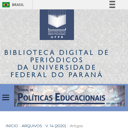
BRASIL
Simplifique!
Comunica BR
Participe
Acesso à informação
Legislação
BIBLIOTECA DIGITAL
DE
Canais
PERIÓDICOS
DA UNIVERSIDADE
FEDERAL DO PARANÁ
INÍCIO
/
ARQUIVOS
/
V. 14 (2020)
/
Artigos