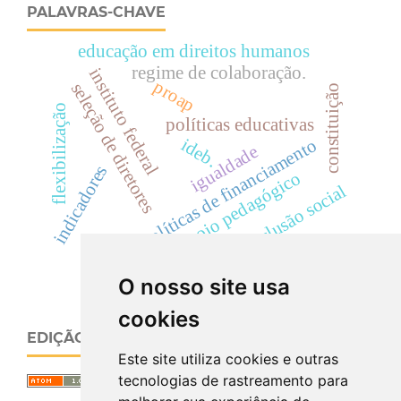
PALAVRAS-CHAVE
educação em direitos humanos
regime de colaboração.
instituto federal
proap
seleção de diretores
constituição
flexibilização
políticas educativas
ideb.
políticas de financiamento
igualdade
indicadores
apoio pedagógico
inclusão social
O nosso site usa
cookies
EDIÇÃO ATUAL
Este site utiliza cookies e outras
tecnologias de rastreamento para