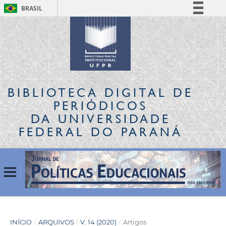
BRASIL
Simplifique!
Comunica BR
Participe
Acesso à informação
Legislação
BIBLIOTECA DIGITAL
DE
Canais
PERIÓDICOS
DA UNIVERSIDADE
FEDERAL DO PARANÁ
INÍCIO
/
ARQUIVOS
/
V. 14 (2020)
/
Artigos