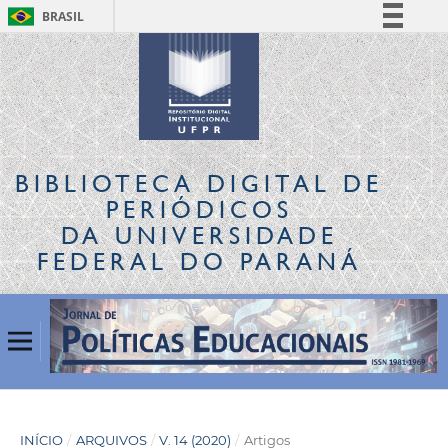
BRASIL
Simplifique!
Comunica BR
Participe
Acesso à informação
Legislação
BIBLIOTECA DIGITAL
DE
Canais
PERIÓDICOS
DA UNIVERSIDADE
FEDERAL DO PARANÁ
INÍCIO
/
ARQUIVOS
/
V. 14 (2020)
/
Artigos