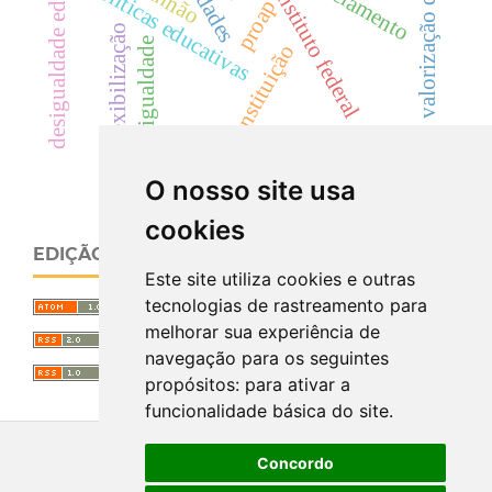
desigualdade educacional
valorização docente.
políticas educativas
instituto federal
proap
flexibilização
igualdade
constituição
papel do diretor
O nosso site usa
cookies
EDIÇÃO ATUAL
Este site utiliza cookies e outras
tecnologias de rastreamento para
melhorar sua experiência de
navegação para os seguintes
propósitos:
para ativar a
funcionalidade básica do site
.
Concordo