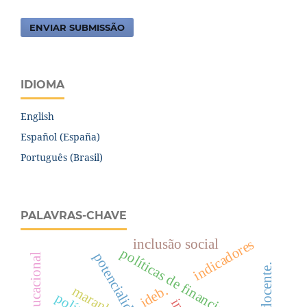
ENVIAR SUBMISSÃO
IDIOMA
English
Español (España)
Português (Brasil)
PALAVRAS-CHAVE
inclusão social
indicadores
políticas de financiamento
potencialidades
ideb.
maranhão