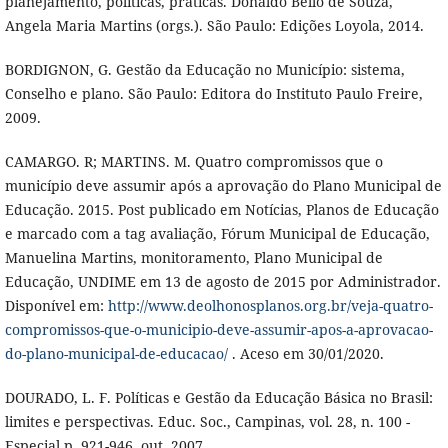
planejamento, políticas, práticas. Donaldo Bello de Souza,
Angela Maria Martins (orgs.). São Paulo: Edições Loyola, 2014.
BORDIGNON, G. Gestão da Educação no Município: sistema,
Conselho e plano. São Paulo: Editora do Instituto Paulo Freire,
2009.
CAMARGO. R; MARTINS. M. Quatro compromissos que o
município deve assumir após a aprovação do Plano Municipal de
Educação. 2015. Post publicado em Notícias, Planos de Educação
e marcado com a tag avaliação, Fórum Municipal de Educação,
Manuelina Martins, monitoramento, Plano Municipal de
Educação, UNDIME em 13 de agosto de 2015 por Administrador.
Disponível em:
http://www.deolhonosplanos.org.br/veja-quatro-
compromissos-que-o-municipio-deve-assumir-apos-a-aprovacao-
do-plano-municipal-de-educacao/
. Aceso em 30/01/2020.
DOURADO, L. F. Políticas e Gestão da Educação Básica no Brasil:
limites e perspectivas. Educ. Soc., Campinas, vol. 28, n. 100 -
Especial p. 921-946, out. 2007.