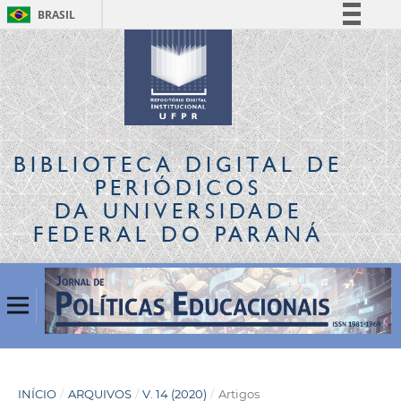
BRASIL
Simplifique!
Comunica BR
Participe
Acesso à informação
Legislação
BIBLIOTECA DIGITAL
DE
Canais
PERIÓDICOS
DA UNIVERSIDADE
FEDERAL DO PARANÁ
INÍCIO
/
ARQUIVOS
/
V. 14 (2020)
/
Artigos