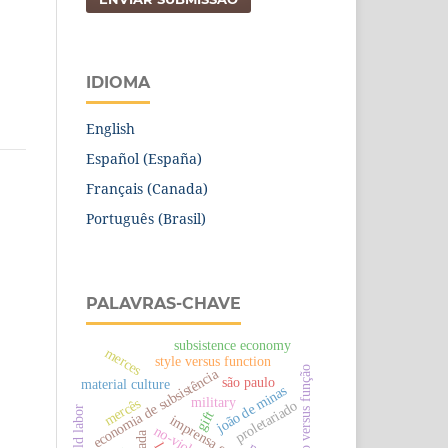
IDIOMA
English
Español (España)
Français (Canada)
Português (Brasil)
PALAVRAS-CHAVE
subsistence economy
merces
style versus function
estilo versus função
economia de subsistência
são paulo
material culture
joão de minas
military
mercês
proletariado
child labor
gift
imprensa e censura
no-violence