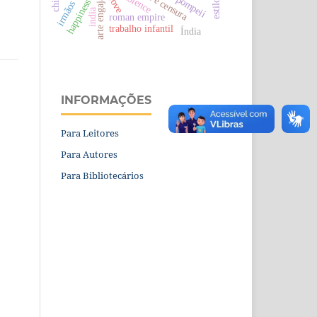
arte engajada
pompeii
love
happiness
irmãos
india
roman empire
trabalho infantil
Índia
INFORMAÇÕES
Para Leitores
Para Autores
Para Bibliotecários