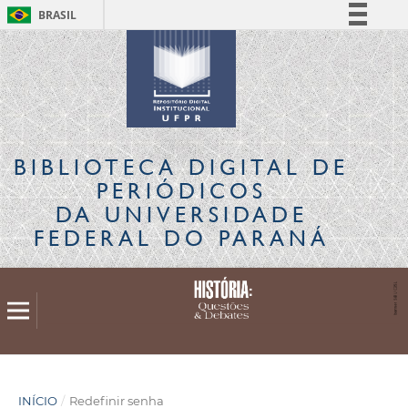
BRASIL
Simplifique!
Comunica BR
Participe
Acesso à informação
Legislação
BIBLIOTECA DIGITAL
DE
Canais
PERIÓDICOS
DA UNIVERSIDADE
FEDERAL DO PARANÁ
INÍCIO
/
Redefinir senha