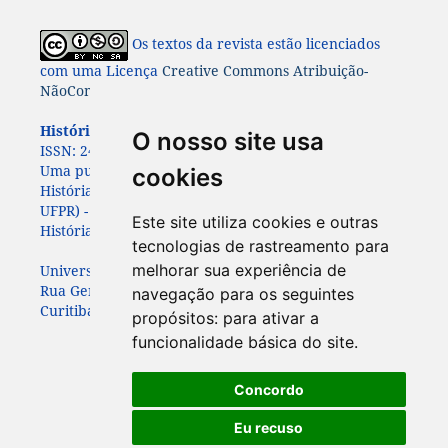
Os textos da revista estão licenciados
com uma Licença
Creative Commons Atribuição-
NãoComercial-CompartilhaIgual 4.0 Internacional
História: Questões & Debates.
ISSN: 0100-6932 e e-
O nosso site usa
ISSN:
2447-8261.
Uma publicação do Programa de Pós-Graduação em
cookies
História da Universidade Federal do Paraná (PPGHIS-
UFPR) - com apoio da
da Associação Paranaense de
Este site utiliza cookies e outras
História (APAH)
tecnologias de rastreamento para
melhorar sua experiência de
Universidade Federal do Paraná
Rua General Carneiro, 460, 7º andar
navegação para os seguintes
Curitiba – Paraná – Brasil - CEP: 80060-150
propósitos:
para ativar a
funcionalidade básica do site
.
Concordo
Eu recuso