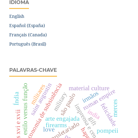
IDIOMA
English
Español (España)
Français (Canada)
Português (Brasil)
PALAVRAS-CHAVE
economia de subsistência
saint augustin
militares
estilo versus função
material culture
roman empire
irmãos
military
Índia
são paulo
merces
felicidade
imprensa e censura
india
séculos xvi e xvii
gift
arte engajada
proletariado
firearms
love
pompeii