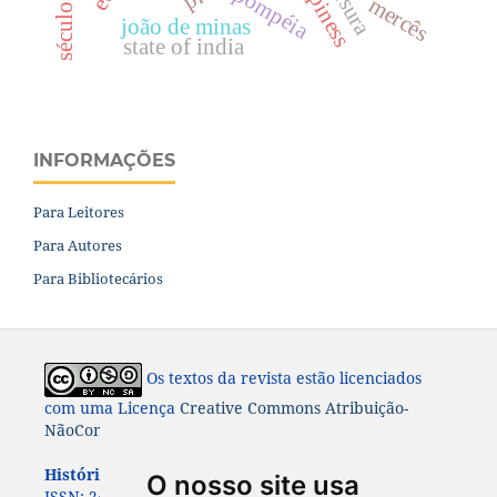
happiness
pompéia
mercês
joão de minas
state of india
INFORMAÇÕES
Para Leitores
Para Autores
Para Bibliotecários
Os textos da revista estão licenciados
com uma Licença
Creative Commons Atribuição-
NãoComercial-CompartilhaIgual 4.0 Internacional
História: Questões & Debates.
ISSN: 0100-6932 e e-
O nosso site usa
ISSN:
2447-8261.