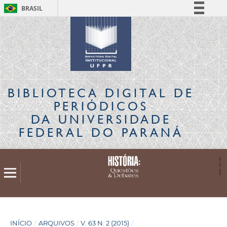
BRASIL
Simplifique!
Comunica BR
Participe
Acesso à informação
Legislação
BIBLIOTECA DIGITAL
DE
Canais
PERIÓDICOS
DA UNIVERSIDADE
FEDERAL DO PARANÁ
INÍCIO
/
ARQUIVOS
/
V. 63 N. 2 (2015)
/