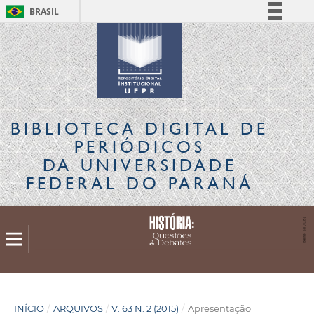
BRASIL
Simplifique!
Comunica BR
Participe
Acesso à informação
Legislação
BIBLIOTECA DIGITAL
DE
Canais
PERIÓDICOS
DA UNIVERSIDADE
FEDERAL DO PARANÁ
INÍCIO
/
ARQUIVOS
/
V. 63 N. 2 (2015)
/
Apresentação