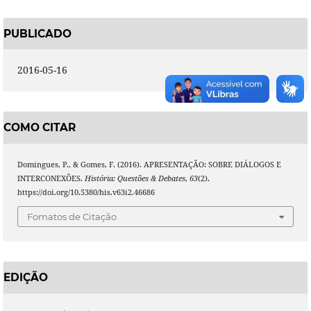
PUBLICADO
2016-05-16
COMO CITAR
Domingues, P., & Gomes, F. (2016). APRESENTAÇÃO: SOBRE DIÁLOGOS E
INTERCONEXÕES.
História: Questões & Debates
,
63
(2).
https://doi.org/10.5380/his.v63i2.46686
Fomatos de Citação
EDIÇÃO