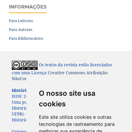
INFORMAÇÕES
Para Leitores
Para Autores
Para Bibliotecários
Os textos da revista estão licenciados
com uma Licença
Creative Commons Atribuição-
NãoComercial-CompartilhaIgual 4.0 Internacional
História: Questões & Debates.
ISSN: 0100-6932 e e-
O nosso site usa
ISSN:
2447-8261.
Uma publicação do Programa de Pós-Graduação em
cookies
História da Universidade Federal do Paraná (PPGHIS-
UFPR) - com apoio da
da Associação Paranaense de
Este site utiliza cookies e outras
História (APAH)
tecnologias de rastreamento para
melhorar sua experiência de
Universidade Federal do Paraná