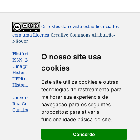
Os textos da revista estão licenciados
com uma Licença
Creative Commons Atribuição-
NãoComercial-CompartilhaIgual 4.0 Internacional
História: Questões & Debates.
ISSN: 0100-6932 e e-
O nosso site usa
ISSN:
2447-8261.
Uma publicação do Programa de Pós-Graduação em
cookies
História da Universidade Federal do Paraná (PPGHIS-
UFPR) - com apoio da
da Associação Paranaense de
Este site utiliza cookies e outras
História (APAH)
tecnologias de rastreamento para
melhorar sua experiência de
Universidade Federal do Paraná
Rua General Carneiro, 460, 7º andar
navegação para os seguintes
Curitiba – Paraná – Brasil - CEP: 80060-150
propósitos:
para ativar a
funcionalidade básica do site
.
Concordo