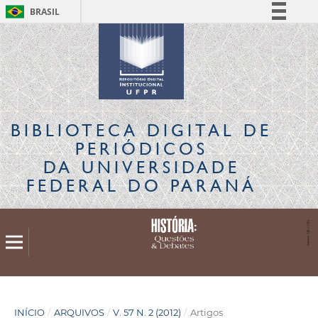
BRASIL
Simplifique!
Comunica BR
Participe
Acesso à informação
Legislação
BIBLIOTECA DIGITAL
DE
Canais
PERIÓDICOS
DA UNIVERSIDADE
FEDERAL DO PARANÁ
INÍCIO
/
ARQUIVOS
/
V. 57 N. 2 (2012)
/
Artigos