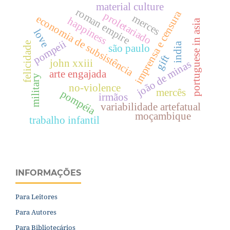
material culture
roman empire
imprensa e censura
proletariado
merces
economia de subsistência
happiness
portuguese in asia
love
pompeii
felicidade
india
são paulo
gift
john xxiii
joão de minas
arte engajada
military
no-violence
mercês
pompéia
irmãos
variabilidade artefatual
moçambique
trabalho infantil
INFORMAÇÕES
Para Leitores
Para Autores
Para Bibliotecários