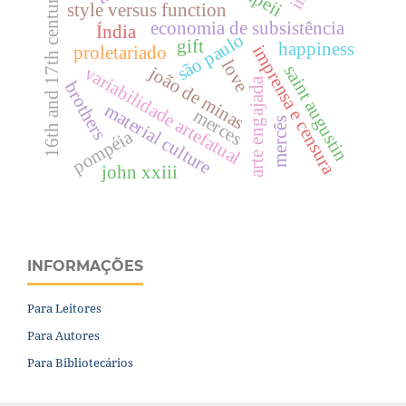
16th and 17th centuries
style versus function
economia de subsistência
Índia
são paulo
gift
happiness
imprensa e censura
proletariado
love
saint augustin
joão de minas
variabilidade artefatual
arte engajada
brothers
material culture
merces
mercês
pompéia
john xxiii
INFORMAÇÕES
Para Leitores
Para Autores
Para Bibliotecários