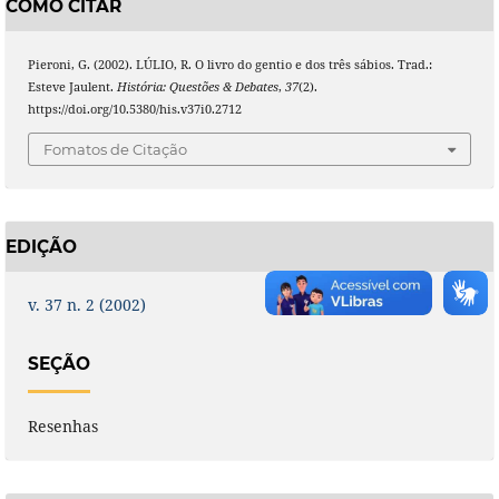
COMO CITAR
Pieroni, G. (2002). LÚLIO, R. O livro do gentio e dos três sábios. Trad.:
Esteve Jaulent.
História: Questões & Debates
,
37
(2).
https://doi.org/10.5380/his.v37i0.2712
Fomatos de Citação
EDIÇÃO
v. 37 n. 2 (2002)
SEÇÃO
Resenhas