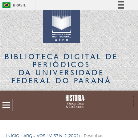
BRASIL
Simplifique!
Comunica BR
Participe
Acesso à informação
Legislação
BIBLIOTECA DIGITAL
DE
Canais
PERIÓDICOS
DA UNIVERSIDADE
FEDERAL DO PARANÁ
INÍCIO
/
ARQUIVOS
/
V. 37 N. 2 (2002)
/
Resenhas