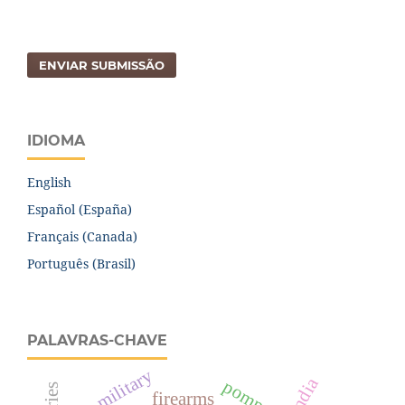
ENVIAR SUBMISSÃO
IDIOMA
English
Español (España)
Français (Canada)
Português (Brasil)
PALAVRAS-CHAVE
military
india
pompeii
firearms