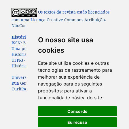
Os textos da revista estão licenciados
com uma Licença
Creative Commons Atribuição-
NãoComercial-CompartilhaIgual 4.0 Internacional
História: Questões & Debates.
ISSN: 0100-6932 e e-
O nosso site usa
ISSN:
2447-8261.
Uma publicação do Programa de Pós-Graduação em
cookies
História da Universidade Federal do Paraná (PPGHIS-
UFPR) - com apoio da
da Associação Paranaense de
Este site utiliza cookies e outras
História (APAH)
tecnologias de rastreamento para
melhorar sua experiência de
Universidade Federal do Paraná
Rua General Carneiro, 460, 7º andar
navegação para os seguintes
Curitiba – Paraná – Brasil - CEP: 80060-150
propósitos:
para ativar a
funcionalidade básica do site
.
Concordo
Eu recuso