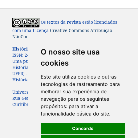
Os textos da revista estão licenciados
com uma Licença
Creative Commons Atribuição-
NãoComercial-CompartilhaIgual 4.0 Internacional
História: Questões & Debates.
ISSN: 0100-6932 e e-
O nosso site usa
ISSN:
2447-8261.
Uma publicação do Programa de Pós-Graduação em
cookies
História da Universidade Federal do Paraná (PPGHIS-
UFPR) - com apoio da
da Associação Paranaense de
Este site utiliza cookies e outras
História (APAH)
tecnologias de rastreamento para
melhorar sua experiência de
Universidade Federal do Paraná
Rua General Carneiro, 460, 7º andar
navegação para os seguintes
Curitiba – Paraná – Brasil - CEP: 80060-150
propósitos:
para ativar a
funcionalidade básica do site
.
Concordo