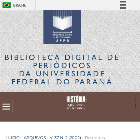
BRASIL
Simplifique!
Comunica BR
Participe
Acesso à informação
Legislação
BIBLIOTECA DIGITAL
DE
Canais
PERIÓDICOS
DA UNIVERSIDADE
FEDERAL DO PARANÁ
INÍCIO
/
ARQUIVOS
/
V. 37 N. 2 (2002)
/
Resenhas