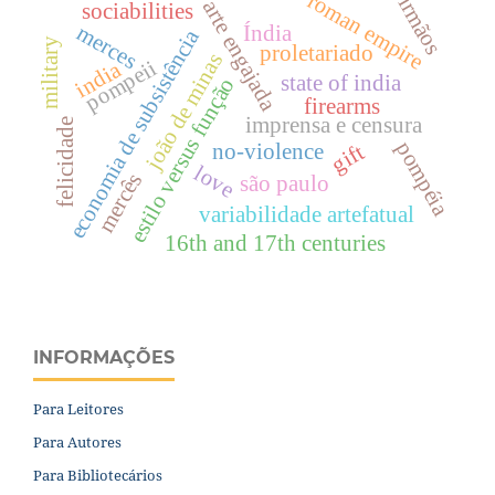
roman empire
irmãos
arte engajada
sociabilities
merces
Índia
economia de subsistência
military
proletariado
joão de minas
pompeii
india
state of india
estilo versus função
firearms
imprensa e censura
felicidade
pompéia
no-violence
gift
love
mercês
são paulo
variabilidade artefatual
16th and 17th centuries
INFORMAÇÕES
Para Leitores
Para Autores
Para Bibliotecários