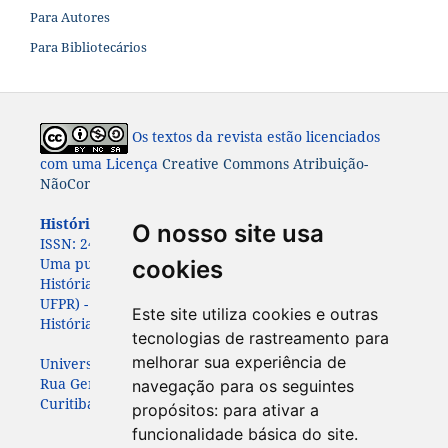
Para Autores
Para Bibliotecários
Os textos da revista estão licenciados
com uma Licença
Creative Commons Atribuição-
NãoComercial-CompartilhaIgual 4.0 Internacional
História: Questões & Debates.
ISSN: 0100-6932 e e-
O nosso site usa
ISSN:
2447-8261.
Uma publicação do Programa de Pós-Graduação em
cookies
História da Universidade Federal do Paraná (PPGHIS-
UFPR) - com apoio da
da Associação Paranaense de
Este site utiliza cookies e outras
História (APAH)
tecnologias de rastreamento para
melhorar sua experiência de
Universidade Federal do Paraná
Rua General Carneiro, 460, 7º andar
navegação para os seguintes
Curitiba – Paraná – Brasil - CEP: 80060-150
propósitos:
para ativar a
funcionalidade básica do site
.