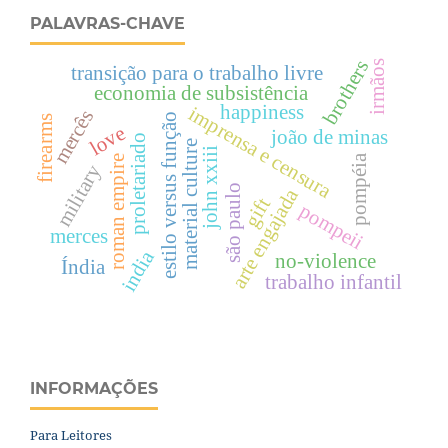
PALAVRAS-CHAVE
brothers
irmãos
transição para o trabalho livre
economia de subsistência
happiness
imprensa e censura
mercês
estilo versus função
firearms
love
joão de minas
proletariado
material culture
john xxiii
pompéia
roman empire
military
são paulo
arte engajada
gift
pompeii
merces
india
no-violence
Índia
trabalho infantil
INFORMAÇÕES
Para Leitores