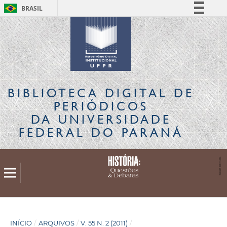
BRASIL
Simplifique!
Comunica BR
Participe
Acesso à informação
Legislação
BIBLIOTECA DIGITAL
DE
Canais
PERIÓDICOS
DA UNIVERSIDADE
FEDERAL DO PARANÁ
INÍCIO
/
ARQUIVOS
/
V. 55 N. 2 (2011)
/