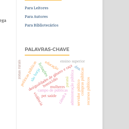
Para Leitores
Para Autores
rega
Para Bibliotecários
PALAVRAS-CHAVE
ensino superior
educação
zonas rurais
políticas públicas
licitações
desigualdades de gênero e raça
dea.
são borja
compras públicas
administração pública
homicídio
paraná
recursos públicos
servidor público
mulheres
campo de públicas
violência
cátedra
pet saúde