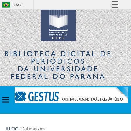
BRASIL
Simplifique!
Comunica BR
Participe
Acesso à informação
Legislação
BIBLIOTECA DIGITAL
DE
Canais
PERIÓDICOS
DA UNIVERSIDADE
FEDERAL DO PARANÁ
INÍCIO
/
Submissões