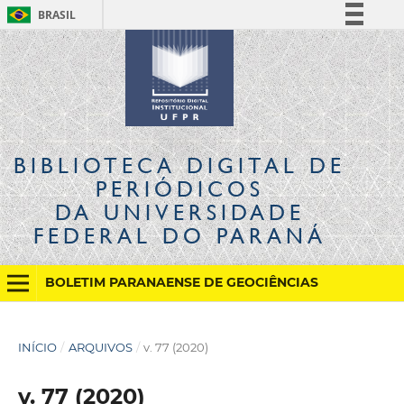
BRASIL
Simplifique!
Comunica BR
Participe
Acesso à informação
Legislação
BIBLIOTECA DIGITAL
DE
Canais
PERIÓDICOS
DA UNIVERSIDADE
FEDERAL DO PARANÁ
BOLETIM PARANAENSE DE GEOCIÊNCIAS
INÍCIO
/
ARQUIVOS
/
v. 77 (2020)
v. 77 (2020)