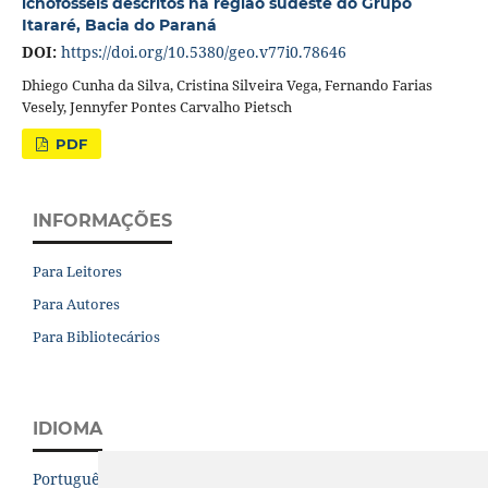
icnofósseis descritos na região sudeste do Grupo
Itararé, Bacia do Paraná
DOI:
https://doi.org/10.5380/geo.v77i0.78646
Dhiego Cunha da Silva, Cristina Silveira Vega, Fernando Farias
Vesely, Jennyfer Pontes Carvalho Pietsch
PDF
INFORMAÇÕES
Para Leitores
Para Autores
Para Bibliotecários
IDIOMA
Português (Brasil)